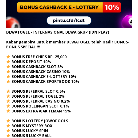
DEWATOGEL - INTERNASIONAL DEWA GRUP (IDN PLAY)
Kabar gembira untuk member DEWATOGEL telah Hadir
BONUS-
BONUS SPECIAL
!!!
BONUS FREE CHIPS RP. 25,000
BONUS DEPOSIT 10%
BONUS CASHBACK SLOT 3%
BONUS CASHBACK CASINO 10%
BONUS CASHBACK E-LOTTERY 10%
BONUS CASHBACK SPORTBOOK 10%
BONUS REFERRAL SLOT 0.5%
BONUS REFERRAL TOGEL 2%
BONUS REFERRAL CASINO 0.2%
BONUS ROLLINGAN SLOT 0.1%
BONUS EXTRA AJAK TEMAN 15%
BONUS LOTTERY JOWOPOOLS
BONUS MYSTERY BOX
BONUS LUCKY SPIN
BONUS 5 LUCKY BALL