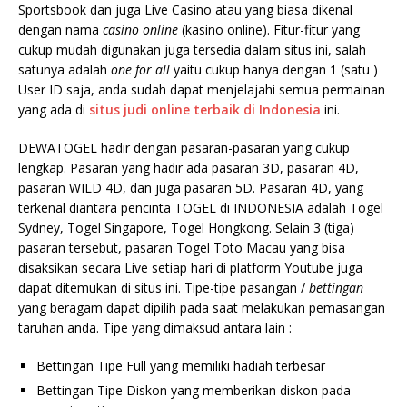
Sportsbook dan juga Live Casino atau yang biasa dikenal
dengan nama
casino online
(kasino online). Fitur-fitur yang
cukup mudah digunakan juga tersedia dalam situs ini, salah
satunya adalah
one for all
yaitu cukup hanya dengan 1 (satu )
User ID saja, anda sudah dapat menjelajahi semua permainan
yang ada di
situs judi online terbaik di Indonesia
ini.
DEWATOGEL hadir dengan pasaran-pasaran yang cukup
lengkap. Pasaran yang hadir ada pasaran 3D, pasaran 4D,
pasaran WILD 4D, dan juga pasaran 5D. Pasaran 4D, yang
terkenal diantara pencinta TOGEL di INDONESIA adalah Togel
Sydney, Togel Singapore, Togel Hongkong. Selain 3 (tiga)
pasaran tersebut, pasaran Togel Toto Macau yang bisa
disaksikan secara Live setiap hari di platform Youtube juga
dapat ditemukan di situs ini. Tipe-tipe pasangan /
bettingan
yang beragam dapat dipilih pada saat melakukan pemasangan
taruhan anda. Tipe yang dimaksud antara lain :
Bettingan Tipe Full yang memiliki hadiah terbesar
Bettingan Tipe Diskon yang memberikan diskon pada