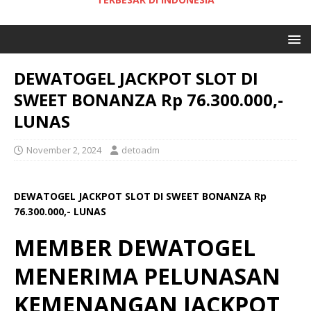
DEWATOGEL JACKPOT SLOT DI
SWEET BONANZA Rp 76.300.000,-
LUNAS
November 2, 2024
detoadm
DEWATOGEL JACKPOT SLOT DI SWEET BONANZA Rp
76.300.000,- LUNAS
MEMBER DEWATOGEL
MENERIMA PELUNASAN
KEMENANGAN JACKPOT