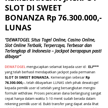
SLOT DI SWEET
BONANZA Rp 76.300.000,-
LUNAS
“DEWATOGEL Situs Togel Online, Casino Online,
Slot Online Terbaik, Terpercaya, Terbesar dan
Terlengkap di Indonesia – Jackpot berapapun pasti
dibayar”
DEWATOGEL
mengucapkan selamat kepada user id :
ELI***
yang telah berhasil mendapatkan jackpot pada permainan
SLOT DI SWEET BONANZA.
Kemenangan sebesar
Rp
76.300.000,-.
telah dibayarkan LUNAS oleh pihak dewatogel
kepada pemilik user id setelah yang bersangkutan mengisi
formulir withdraw. Proses pencairan dana berlangsung sangat
cepat hanya dalam waktu 5-10 menit sudah berada dalam
rekening pemilik user id. Bukti transfer yang dapat anda lihat