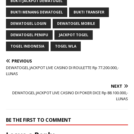
BUKTI JACKPOT DEWATOGEL
BUKTI MENANG DEWATOGEL
BUKTI TRANSFER
DEWATOGEL LOGIN
DEWATOGEL MOBILE
DEWATOGEL PENIPU
JACKPOT TOGEL
TOGEL INDONESIA
TOGEL WLA
PREVIOUS
DEWATOGEL JACKPOT LIVE CASINO DI ROULETTE Rp 77.200.000,-
LUNAS
NEXT
DEWATOGEL JACKPOT LIVE CASINO DI POKER DICE Rp 88.100.000,-
LUNAS
BE THE FIRST TO COMMENT