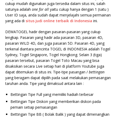
cukup mudah digunakan juga tersedia dalam situs ini, salah
satunya adalah
one for all
yaitu cukup hanya dengan 1 (satu )
User ID saja, anda sudah dapat menjelajahi semua permainan
yang ada di
situs judi
online terbaik di Indonesia
ini.
DEWATOGEL hadir dengan pasaran-pasaran yang cukup
lengkap. Pasaran yang hadir ada pasaran 3D, pasaran 4D,
pasaran WILD 4D, dan juga pasaran 5D. Pasaran 4D, yang
terkenal diantara pencinta TOGEL di INDONESIA adalah Togel
Sydney, Togel Singapore, Togel Hongkong. Selain 3 (tiga)
pasaran tersebut, pasaran Togel Toto Macau yang bisa
disaksikan secara Live setiap hari di platform Youtube juga
dapat ditemukan di situs ini. Tipe-tipe pasangan /
bettingan
yang beragam dapat dipilih pada saat melakukan pemasangan
taruhan anda. Tipe yang dimaksud antara lain :
Bettingan Tipe Full yang memiliki hadiah terbesar
Bettingan Tipe Diskon yang memberikan diskon pada
pemain setiap pemasangan
Bettingan Tipe BB ( Bolak Balik ) yang dapat dimenangkan