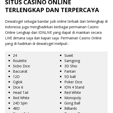
SITUS CASINO ONLINE
TERLENGKAP DAN TERPERCAYA
Dewatogel sebagai bandar judi online terbaik dan terlengkap di
indonesia juga menghadirkan berbagai permainan Casino
Online Lengkap dari IDNLIVE yang dapat di mainkan secara
LIVE dimana saja dan kapan saja. Permainan Casino Online
yang di hadirkan di dewatogel meliputi :
24
Suwit
Roulette
Samgong
Sicbo Dice
3D Shio
Baccarat
Fantan
12D
5D ball
Oglok
Poker Dice
Dice 6
IDN 4 Stand
Head Tail
Red White
Red White
Monopoly
24D Spin
Gong Ball
48D
Billiards