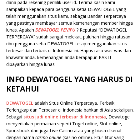
dana pada rekening pemilik user id. Terima kasih kami
sampaikan kepada para pengguna setia DEWATOGEL yang
telah menggunakan situs kami, sebagai Bandar Terpercaya
yang pastinya membayar semua kemenangan member hingga
lunas. Apakah
DEWATOGEL PENIPU
? Reputasi “DEWATOGEL
TERPERCAYA” sudah sangat melekat. puluhan hingga ratusan
ribu pengguna setia DEWATOGEL tetap menggunakan situs
terbesar dan terbaik di Indonesia ini. Hapus rasa was-was dan
khawatir anda, kemenangan anda berapapun PASTI
dibayarkan hingga lunas.
INFO DEWATOGEL YANG HARUS DI
KETAHUI
DEWATOGEL
adalah Situs Online Terpercaya, Terbaik,
Terlengkap dan Terbesar di Indonesia bahkan di Asia sekalipun.
Sebagai
situs judi online terbesar di Indonesia
, Dewatogel
menyediakan permainan seperti Togel online, Slot online,
Sportsbook dan juga Live Casino atau yang biasa dikenal
dengan nama
casino online
(kasino online). Fitur-fitur yang