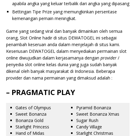
apabila angka yang keluar terbalik dari angka yang dipasang
Bettingan Tipe Prize yang memungkinkan persentase
kemenangan pemain meningkat.
Game yang sedang viral dan banyak dimainkan oleh semua
orang, Slot Online hadir di situs DEWATOGEL ini sebagai
penambah keseruan anda dalam menjelajah di situs kami.
Keseriusan DEWATOGEL dalam menyediakan permainan slot
online diwujudkan dalam kerjasamanya dengan
provider
/
penyedia slot online kelas dunia yang juga sudah banyak
dikenal oleh banyak masyarakat di Indonesia. Beberapa
provider dan nama permainan yang dimaksud adalah :
– PRAGMATIC PLAY
Gates of Olympus
Pyramid Bonanza
Sweet Bonanza
Sweet Bonanza Xmas
Bonanza Gold
Sugar Rush
Starlight Princess
Candy Village
Hand of Midas
Starlight Christmas