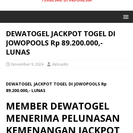
DEWATOGEL JACKPOT TOGEL DI
JOWOPOOLS Rp 89.200.000,-
LUNAS
November 9, 2024
detoadm
DEWATOGEL JACKPOT TOGEL DI JOWOPOOLS Rp
89.200.000,- LUNAS
MEMBER DEWATOGEL
MENERIMA PELUNASAN
KEMENANGAN JACKPOT