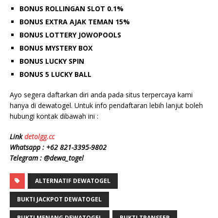
BONUS ROLLINGAN SLOT 0.1%
BONUS EXTRA AJAK TEMAN 15%
BONUS LOTTERY JOWOPOOLS
BONUS MYSTERY BOX
BONUS LUCKY SPIN
BONUS 5 LUCKY BALL
Ayo segera daftarkan diri anda pada situs terpercaya kami
hanya di dewatogel. Untuk info pendaftaran lebih lanjut boleh
hubungi kontak dibawah ini :
Link
detolgg.cc
Whatsapp :
+62 8
21-3395-9802
Telegram : @dewa_togel
ALTERNATIF DEWATOGEL
BUKTI JACKPOT DEWATOGEL
BUKTI MENANG DEWATOGEL
BUKTI TRANSFER