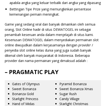
apabila angka yang keluar terbalik dari angka yang dipasang
Bettingan Tipe Prize yang memungkinkan persentase
kemenangan pemain meningkat.
Game yang sedang viral dan banyak dimainkan oleh semua
orang, Slot Online hadir di situs DEWATOGEL ini sebagai
penambah keseruan anda dalam menjelajah di situs kami.
Keseriusan DEWATOGEL dalam menyediakan permainan slot
online diwujudkan dalam kerjasamanya dengan
provider
/
penyedia slot online kelas dunia yang juga sudah banyak
dikenal oleh banyak masyarakat di Indonesia. Beberapa
provider dan nama permainan yang dimaksud adalah :
– PRAGMATIC PLAY
Gates of Olympus
Pyramid Bonanza
Sweet Bonanza
Sweet Bonanza Xmas
Bonanza Gold
Sugar Rush
Starlight Princess
Candy Village
Hand of Midas
Starlight Christmas