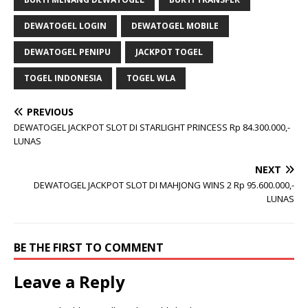
DEWATOGEL LOGIN
DEWATOGEL MOBILE
DEWATOGEL PENIPU
JACKPOT TOGEL
TOGEL INDONESIA
TOGEL WLA
PREVIOUS
DEWATOGEL JACKPOT SLOT DI STARLIGHT PRINCESS Rp 84.300.000,-
LUNAS
NEXT
DEWATOGEL JACKPOT SLOT DI MAHJONG WINS 2 Rp 95.600.000,-
LUNAS
BE THE FIRST TO COMMENT
Leave a Reply