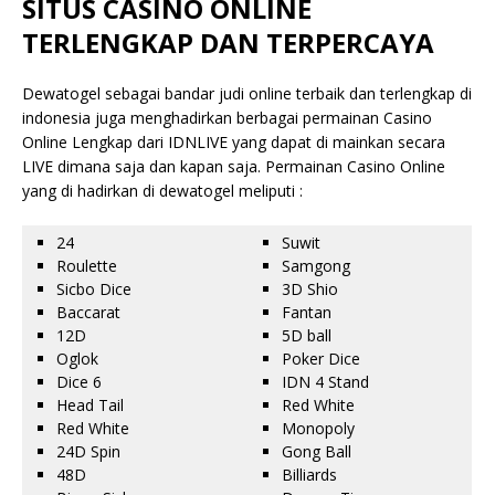
SITUS CASINO ONLINE
TERLENGKAP DAN TERPERCAYA
Dewatogel sebagai bandar judi online terbaik dan terlengkap di
indonesia juga menghadirkan berbagai permainan Casino
Online Lengkap dari IDNLIVE yang dapat di mainkan secara
LIVE dimana saja dan kapan saja. Permainan Casino Online
yang di hadirkan di dewatogel meliputi :
24
Suwit
Roulette
Samgong
Sicbo Dice
3D Shio
Baccarat
Fantan
12D
5D ball
Oglok
Poker Dice
Dice 6
IDN 4 Stand
Head Tail
Red White
Red White
Monopoly
24D Spin
Gong Ball
48D
Billiards