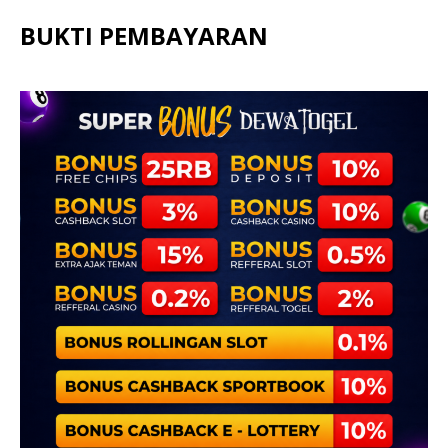
BUKTI PEMBAYARAN