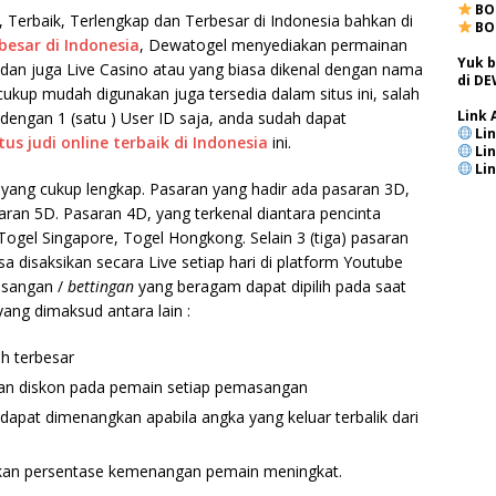
BO
, Terbaik, Terlengkap dan Terbesar di Indonesia bahkan di
BO
besar di Indonesia
, Dewatogel menyediakan permainan
Yuk b
k dan juga Live Casino atau yang biasa dikenal dengan nama
di D
g cukup mudah digunakan juga tersedia dalam situs ini, salah
Link 
dengan 1 (satu ) User ID saja, anda sudah dapat
Lin
itus judi online terbaik di Indonesia
ini.
Lin
Lin
ang cukup lengkap. Pasaran yang hadir ada pasaran 3D,
ran 5D. Pasaran 4D, yang terkenal diantara pencinta
gel Singapore, Togel Hongkong. Selain 3 (tiga) pasaran
a disaksikan secara Live setiap hari di platform Youtube
pasangan /
bettingan
yang beragam dapat dipilih pada saat
ng dimaksud antara lain :
ah terbesar
an diskon pada pemain setiap pemasangan
 dapat dimenangkan apabila angka yang keluar terbalik dari
nkan persentase kemenangan pemain meningkat.