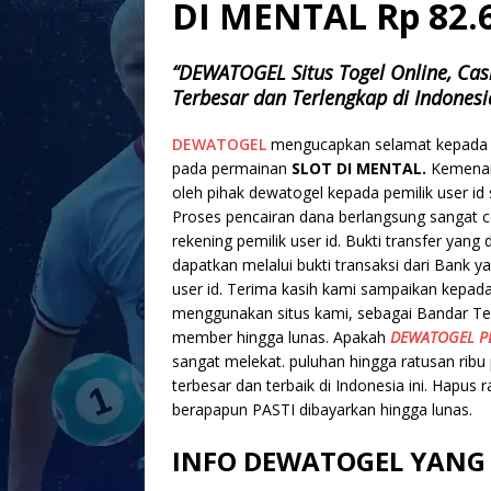
DI MENTAL Rp 82.
“DEWATOGEL Situs Togel Online, Casi
Terbesar dan Terlengkap di Indonesi
DEWATOGEL
mengucapkan selamat kepada u
pada permainan
SLOT DI MENTAL.
Kemenan
oleh pihak dewatogel kepada pemilik user id
Proses pencairan dana berlangsung sangat 
rekening pemilik user id. Bukti transfer yang
dapatkan melalui bukti transaksi dari Bank 
user id. Terima kasih kami sampaikan kepa
menggunakan situs kami, sebagai Bandar 
member hingga lunas. Apakah
DEWATOGEL P
sangat melekat. puluhan hingga ratusan ri
terbesar dan terbaik di Indonesia ini. Hapu
berapapun PASTI dibayarkan hingga lunas.
INFO DEWATOGEL YANG 