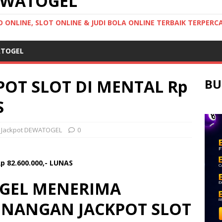
EWATOGEL
 ONLINE, SLOT ONLINE & JUDI BOLA ONLINE TERBAIK TERPERCA
ATOGEL
OT SLOT DI MENTAL Rp
BU
S
i Jackpot DEWATOGEL
0
 82.600.000,- LUNAS
GEL MENERIMA
NANGAN JACKPOT SLOT