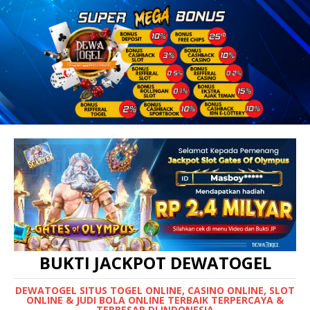
BUKTI JACKPOT DEWATOGEL
DEWATOGEL SITUS TOGEL ONLINE, CASINO ONLINE, SLOT
ONLINE & JUDI BOLA ONLINE TERBAIK TERPERCAYA &
TERBESAR DI INDONESIA