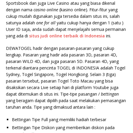
Sportsbook dan juga Live Casino atau yang biasa dikenal
dengan nama
casino online
(kasino online). Fitur-fitur yang
cukup mudah digunakan juga tersedia dalam situs ini, salah
satunya adalah
one for all
yaitu cukup hanya dengan 1 (satu )
User ID saja, anda sudah dapat menjelajahi semua permainan
yang ada di
situs judi online terbaik di Indonesia
ini.
DEWATOGEL hadir dengan pasaran-pasaran yang cukup
lengkap. Pasaran yang hadir ada pasaran 3D, pasaran 4D,
pasaran WILD 4D, dan juga pasaran 5D. Pasaran 4D, yang
terkenal diantara pencinta TOGEL di INDONESIA adalah Togel
Sydney, Togel Singapore, Togel Hongkong. Selain 3 (tiga)
pasaran tersebut, pasaran Togel Toto Macau yang bisa
disaksikan secara Live setiap hari di platform Youtube juga
dapat ditemukan di situs ini. Tipe-tipe pasangan /
bettingan
yang beragam dapat dipilih pada saat melakukan pemasangan
taruhan anda. Tipe yang dimaksud antara lain :
Bettingan Tipe Full yang memiliki hadiah terbesar
Bettingan Tipe Diskon yang memberikan diskon pada