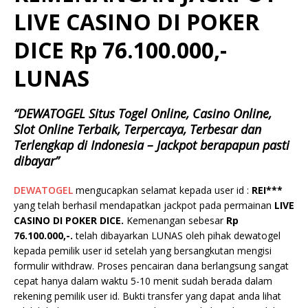
LIVE CASINO DI POKER
DICE Rp 76.100.000,-
LUNAS
“DEWATOGEL Situs Togel Online, Casino Online,
Slot Online Terbaik, Terpercaya, Terbesar dan
Terlengkap di Indonesia – Jackpot berapapun pasti
dibayar”
DEWATOGEL
mengucapkan selamat kepada user id :
REI***
yang telah berhasil mendapatkan jackpot pada permainan
LIVE
CASINO DI POKER DICE.
Kemenangan sebesar
Rp
76.100.000,-.
telah dibayarkan LUNAS oleh pihak dewatogel
kepada pemilik user id setelah yang bersangkutan mengisi
formulir withdraw. Proses pencairan dana berlangsung sangat
cepat hanya dalam waktu 5-10 menit sudah berada dalam
rekening pemilik user id. Bukti transfer yang dapat anda lihat