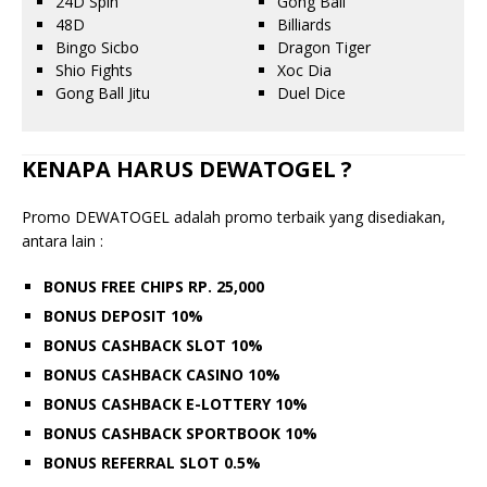
24D Spin
Gong Ball
48D
Billiards
Bingo Sicbo
Dragon Tiger
Shio Fights
Xoc Dia
Gong Ball Jitu
Duel Dice
KENAPA HARUS DEWATOGEL ?
Promo DEWATOGEL adalah promo terbaik yang disediakan,
antara lain :
BONUS FREE CHIPS RP. 25,000
BONUS DEPOSIT 10%
BONUS CASHBACK SLOT 10%
BONUS CASHBACK CASINO 10%
BONUS CASHBACK E-LOTTERY 10%
BONUS CASHBACK SPORTBOOK 10%
BONUS REFERRAL SLOT 0.5%