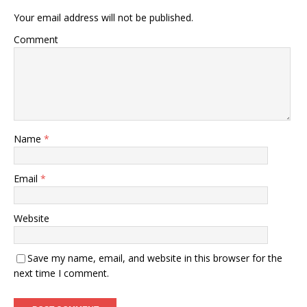
Your email address will not be published.
Comment
Name
*
Email
*
Website
Save my name, email, and website in this browser for the
next time I comment.