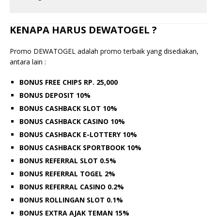
KENAPA HARUS DEWATOGEL ?
Promo DEWATOGEL adalah promo terbaik yang disediakan,
antara lain :
BONUS FREE CHIPS RP. 25,000
BONUS DEPOSIT 10%
BONUS CASHBACK SLOT 10%
BONUS CASHBACK CASINO 10%
BONUS CASHBACK E-LOTTERY 10%
BONUS CASHBACK SPORTBOOK 10%
BONUS REFERRAL SLOT 0.5%
BONUS REFERRAL TOGEL 2%
BONUS REFERRAL CASINO 0.2%
BONUS ROLLINGAN SLOT 0.1%
BONUS EXTRA AJAK TEMAN 15%