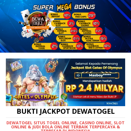
BUKTI JACKPOT DEWATOGEL
DEWATOGEL SITUS TOGEL ONLINE, CASINO ONLINE, SLOT
ONLINE & JUDI BOLA ONLINE TERBAIK TERPERCAYA &
TERBESAR DI INDONESIA