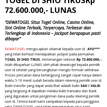
TOGEL DI SHIO TIKUSRp
72.600.000,- LUNAS
“DEWATOGEL Situs Togel Online, Casino Online,
Slot Online Terbaik, Terpercaya, Terbesar dan
Terlengkap di Indonesia – Jackpot berapapun pasti
dibayar”
DEWATOGEL
mengucapkan selamat kepada user id :
AYU***
yang telah berhasil mendapatkan jackpot pada permainan
TOGEL DI SHIO TIKUS.
Kemenangan sebesar
Rp 72.600.000,-.
telah dibayarkan LUNAS oleh pihak dewatogel kepada pemilik
user id setelah yang bersangkutan mengisi formulir withdraw.
Proses pencairan dana berlangsung sangat cepat hanya dalam
waktu 5-10 menit sudah berada dalam rekening pemilik user id.
Bukti transfer yang dapat anda lihat adalah bukti
SAH / VALID
yang langsung di dapatkan melalui bukti transaksi dari Bank
yang digunakan untuk pengiriman dana pada rekening pemilik
user id. Terima kasih kami sampaikan kepada para pengguna
setia DEWATOGEL yang telah menggunakan situs kami,