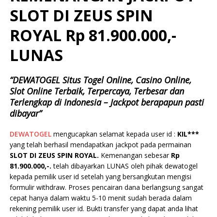
SLOT DI ZEUS SPIN
ROYAL Rp 81.900.000,-
LUNAS
“DEWATOGEL Situs Togel Online, Casino Online,
Slot Online Terbaik, Terpercaya, Terbesar dan
Terlengkap di Indonesia – Jackpot berapapun pasti
dibayar”
DEWATOGEL
mengucapkan selamat kepada user id :
KIL***
yang telah berhasil mendapatkan jackpot pada permainan
SLOT DI ZEUS SPIN ROYAL.
Kemenangan sebesar
Rp
81.900.000,-.
telah dibayarkan LUNAS oleh pihak dewatogel
kepada pemilik user id setelah yang bersangkutan mengisi
formulir withdraw. Proses pencairan dana berlangsung sangat
cepat hanya dalam waktu 5-10 menit sudah berada dalam
rekening pemilik user id. Bukti transfer yang dapat anda lihat