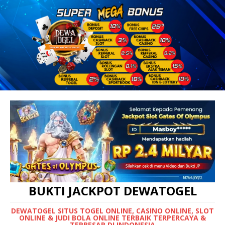
BUKTI JACKPOT DEWATOGEL
DEWATOGEL SITUS TOGEL ONLINE, CASINO ONLINE, SLOT
ONLINE & JUDI BOLA ONLINE TERBAIK TERPERCAYA &
TERBESAR DI INDONESIA