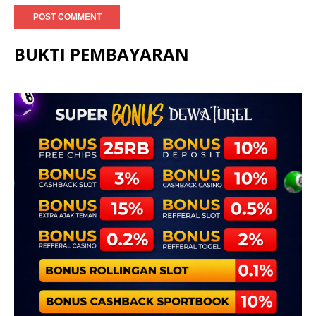
BUKTI PEMBAYARAN