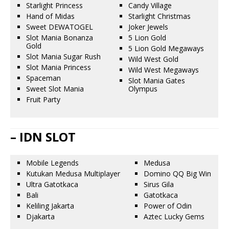
Starlight Princess
Candy Village
Hand of Midas
Starlight Christmas
Sweet DEWATOGEL
Joker Jewels
Slot Mania Bonanza
5 Lion Gold
Gold
5 Lion Gold Megaways
Slot Mania Sugar Rush
Wild West Gold
Slot Mania Princess
Wild West Megaways
Spaceman
Slot Mania Gates
Sweet Slot Mania
Olympus
Fruit Party
– IDN SLOT
Mobile Legends
Medusa
Kutukan Medusa Multiplayer
Domino QQ Big Win
Ultra Gatotkaca
Sirus Gila
Bali
Gatotkaca
Keliling Jakarta
Power of Odin
Djakarta
Aztec Lucky Gems