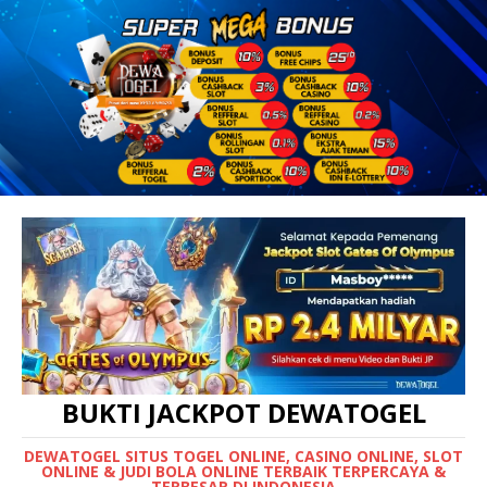
BUKTI JACKPOT DEWATOGEL
DEWATOGEL SITUS TOGEL ONLINE, CASINO ONLINE, SLOT
ONLINE & JUDI BOLA ONLINE TERBAIK TERPERCAYA &
TERBESAR DI INDONESIA