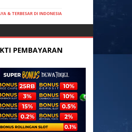
YA & TERBESAR DI INDONESIA
KTI PEMBAYARAN