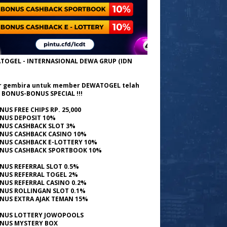
TOGEL - INTERNASIONAL DEWA GRUP (IDN
r gembira untuk member DEWATOGEL telah
r
BONUS-BONUS SPECIAL
!!!
US FREE CHIPS RP. 25,000
NUS DEPOSIT 10%
NUS CASHBACK SLOT 3%
NUS CASHBACK CASINO 10%
NUS CASHBACK E-LOTTERY 10%
NUS CASHBACK SPORTBOOK 10%
NUS REFERRAL SLOT 0.5%
NUS REFERRAL TOGEL 2%
NUS REFERRAL CASINO 0.2%
NUS ROLLINGAN SLOT 0.1%
NUS EXTRA AJAK TEMAN 15%
NUS LOTTERY JOWOPOOLS
NUS MYSTERY BOX