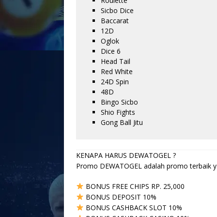
Roulette
Sicbo Dice
Baccarat
12D
Oglok
Dice 6
Head Tail
Red White
24D Spin
48D
Bingo Sicbo
Shio Fights
Gong Ball Jitu
KENAPA HARUS DEWATOGEL ?
Promo DEWATOGEL adalah promo terbaik yang
BONUS FREE CHIPS RP. 25,000
BONUS DEPOSIT 10%
BONUS CASHBACK SLOT 10%