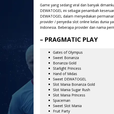
Game yang sedang viral dan banyak dimainkan
DEWATOGEL ini sebagai penambah keseruan a
DEWATOGEL dalam menyediakan permainan s
provider
/ penyedia slot online kelas dunia 
Indonesia. Beberapa provider dan nama per
– PRAGMATIC PLAY
Gates of Olympus
Sweet Bonanza
Bonanza Gold
Starlight Princess
Hand of Midas
Sweet DEWATOGEL
Slot Mania Bonanza Gold
Slot Mania Sugar Rush
Slot Mania Princess
Spaceman
Sweet Slot Mania
Fruit Party