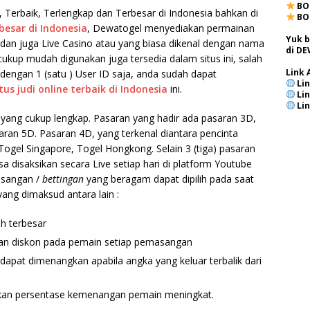
BO
, Terbaik, Terlengkap dan Terbesar di Indonesia bahkan di
BO
rbesar di Indonesia
, Dewatogel menyediakan permainan
Yuk b
k dan juga Live Casino atau yang biasa dikenal dengan nama
di D
g cukup mudah digunakan juga tersedia dalam situs ini, salah
Link 
dengan 1 (satu ) User ID saja, anda sudah dapat
Lin
itus judi
online terbaik di Indonesia
ini.
Lin
Lin
ang cukup lengkap. Pasaran yang hadir ada pasaran 3D,
ran 5D. Pasaran 4D, yang terkenal diantara pencinta
gel Singapore, Togel Hongkong. Selain 3 (tiga) pasaran
a disaksikan secara Live setiap hari di platform Youtube
pasangan /
bettingan
yang beragam dapat dipilih pada saat
ng dimaksud antara lain :
ah terbesar
an diskon pada pemain setiap pemasangan
 dapat dimenangkan apabila angka yang keluar terbalik dari
nkan persentase kemenangan pemain meningkat.