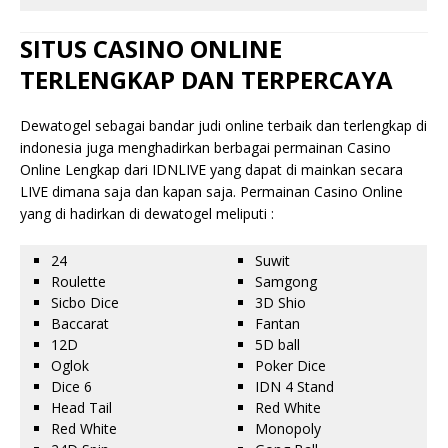
SITUS CASINO ONLINE
TERLENGKAP DAN TERPERCAYA
Dewatogel sebagai bandar judi online terbaik dan terlengkap di
indonesia juga menghadirkan berbagai permainan Casino
Online Lengkap dari IDNLIVE yang dapat di mainkan secara
LIVE dimana saja dan kapan saja. Permainan Casino Online
yang di hadirkan di dewatogel meliputi :
24
Suwit
Roulette
Samgong
Sicbo Dice
3D Shio
Baccarat
Fantan
12D
5D ball
Oglok
Poker Dice
Dice 6
IDN 4 Stand
Head Tail
Red White
Red White
Monopoly