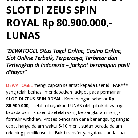
SLOT DI ZEUS SPIN
ROYAL Rp 80.900.000,-
LUNAS
“DEWATOGEL Situs Togel Online, Casino Online,
Slot Online Terbaik, Terpercaya, Terbesar dan
Terlengkap di Indonesia – Jackpot berapapun pasti
dibayar”
DEWATOGEL
mengucapkan selamat kepada user id :
FAK***
yang telah berhasil mendapatkan jackpot pada permainan
SLOT DI ZEUS SPIN ROYAL.
Kemenangan sebesar
Rp
80.900.000,-.
telah dibayarkan LUNAS oleh pihak dewatogel
kepada pemilik user id setelah yang bersangkutan mengisi
formulir withdraw. Proses pencairan dana berlangsung sangat
cepat hanya dalam waktu 5-10 menit sudah berada dalam
rekening pemilik user id. Bukti transfer yang dapat anda lihat