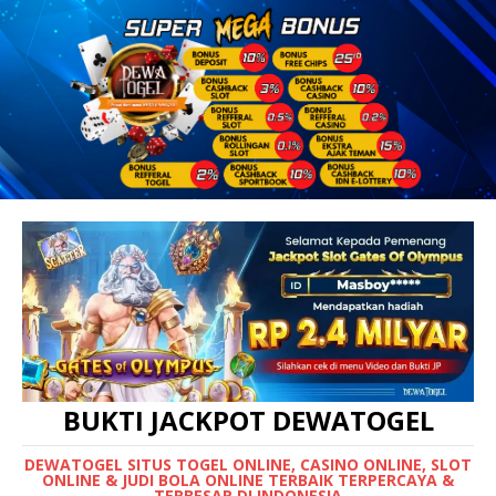
BUKTI JACKPOT DEWATOGEL
DEWATOGEL SITUS TOGEL ONLINE, CASINO ONLINE, SLOT
ONLINE & JUDI BOLA ONLINE TERBAIK TERPERCAYA &
TERBESAR DI INDONESIA