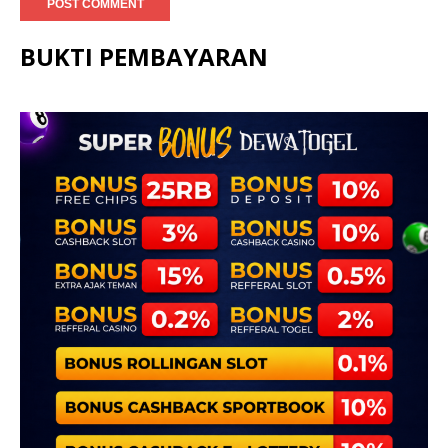
BUKTI PEMBAYARAN