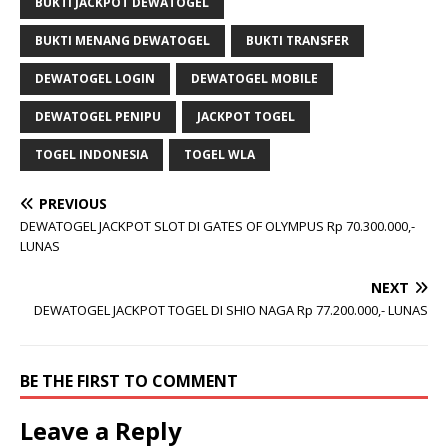
BUKTI JACKPOT DEWATOGEL
BUKTI MENANG DEWATOGEL
BUKTI TRANSFER
DEWATOGEL LOGIN
DEWATOGEL MOBILE
DEWATOGEL PENIPU
JACKPOT TOGEL
TOGEL INDONESIA
TOGEL WLA
PREVIOUS
DEWATOGEL JACKPOT SLOT DI GATES OF OLYMPUS Rp 70.300.000,-
LUNAS
NEXT
DEWATOGEL JACKPOT TOGEL DI SHIO NAGA Rp 77.200.000,- LUNAS
BE THE FIRST TO COMMENT
Leave a Reply