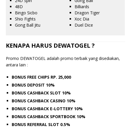
24D Spin
Gong Ball
48D
Billiards
Bingo Sicbo
Dragon Tiger
Shio Fights
Xoc Dia
Gong Ball Jitu
Duel Dice
KENAPA HARUS DEWATOGEL ?
Promo DEWATOGEL adalah promo terbaik yang disediakan,
antara lain :
BONUS FREE CHIPS RP. 25,000
BONUS DEPOSIT 10%
BONUS CASHBACK SLOT 10%
BONUS CASHBACK CASINO 10%
BONUS CASHBACK E-LOTTERY 10%
BONUS CASHBACK SPORTBOOK 10%
BONUS REFERRAL SLOT 0.5%