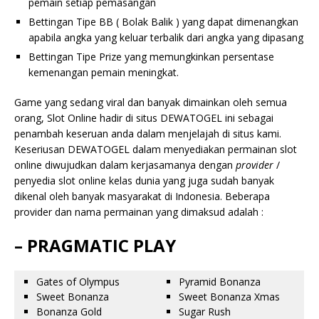
pemain setiap pemasangan
Bettingan Tipe BB ( Bolak Balik ) yang dapat dimenangkan
apabila angka yang keluar terbalik dari angka yang dipasang
Bettingan Tipe Prize yang memungkinkan persentase
kemenangan pemain meningkat.
Game yang sedang viral dan banyak dimainkan oleh semua
orang, Slot Online hadir di situs DEWATOGEL ini sebagai
penambah keseruan anda dalam menjelajah di situs kami.
Keseriusan DEWATOGEL dalam menyediakan permainan slot
online diwujudkan dalam kerjasamanya dengan
provider
/
penyedia slot online kelas dunia yang juga sudah banyak
dikenal oleh banyak masyarakat di Indonesia. Beberapa
provider dan nama permainan yang dimaksud adalah :
– PRAGMATIC PLAY
Gates of Olympus
Pyramid Bonanza
Sweet Bonanza
Sweet Bonanza Xmas
Bonanza Gold
Sugar Rush