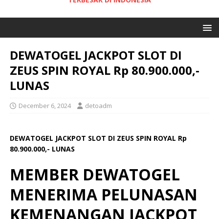
DEWATOGEL JACKPOT SLOT DI
ZEUS SPIN ROYAL Rp 80.900.000,-
LUNAS
December 6, 2024
detoadm
DEWATOGEL JACKPOT SLOT DI ZEUS SPIN ROYAL Rp
80.900.000,- LUNAS
MEMBER DEWATOGEL
MENERIMA PELUNASAN
KEMENANGAN JACKPOT