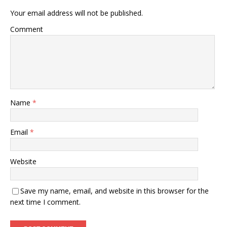
Your email address will not be published.
Comment
Name
*
Email
*
Website
Save my name, email, and website in this browser for the
next time I comment.