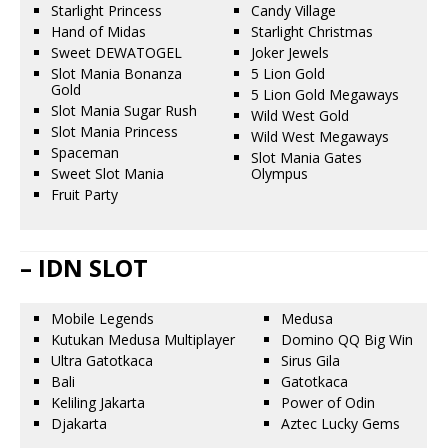
Starlight Princess
Candy Village
Hand of Midas
Starlight Christmas
Sweet DEWATOGEL
Joker Jewels
Slot Mania Bonanza
5 Lion Gold
Gold
5 Lion Gold Megaways
Slot Mania Sugar Rush
Wild West Gold
Slot Mania Princess
Wild West Megaways
Spaceman
Slot Mania Gates
Sweet Slot Mania
Olympus
Fruit Party
– IDN SLOT
Mobile Legends
Medusa
Kutukan Medusa Multiplayer
Domino QQ Big Win
Ultra Gatotkaca
Sirus Gila
Bali
Gatotkaca
Keliling Jakarta
Power of Odin
Djakarta
Aztec Lucky Gems