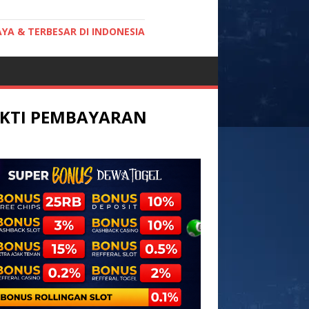
YA & TERBESAR DI INDONESIA
KTI PEMBAYARAN