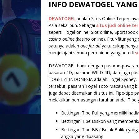
INFO DEWATOGEL YANG 
DEWATOGEL
adalah Situs Online Terpercaya
Asia sekalipun. Sebagai
situs jud
i
online ter
seperti Togel online, Slot online, Sportsboo
casino online
(kasino online). Fitur-fitur yan
satunya adalah
one for all
yaitu cukup hanya 
menjelajahi semua permainan yang ada di
s
DEWATOGEL hadir dengan pasaran-pasaran y
pasaran 4D, pasaran WILD 4D, dan juga pasa
TOGEL di INDONESIA adalah Togel Sydney, To
tersebut, pasaran Togel Toto Macau yang bis
juga dapat ditemukan di situs ini. Tipe-tipe 
melakukan pemasangan taruhan anda. Tipe ya
Bettingan Tipe Full yang memiliki hadi
Bettingan Tipe Diskon yang memberik
Bettingan Tipe BB ( Bolak Balik ) yang
angka yang dipasang