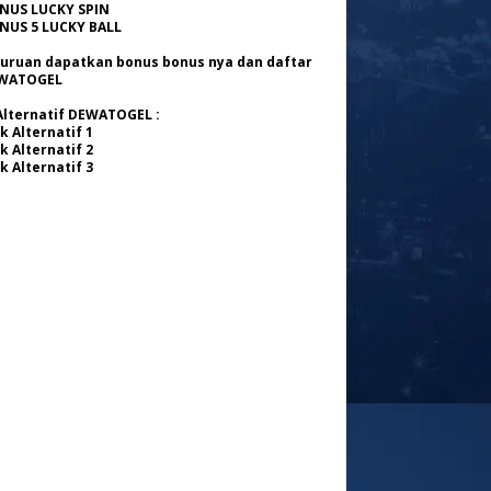
NUS LUCKY SPIN
NUS 5 LUCKY BALL
uruan dapatkan bonus bonus nya dan daftar
EWATOGEL
Alternatif
DEWATOGEL
:
k Alternatif 1
k Alternatif 2
k Alternatif 3