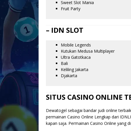
Sweet Slot Mania
Fruit Party
– IDN SLOT
Mobile Legends
Kutukan Medusa Multiplayer
Ultra Gatotkaca
Bali
Keliling Jakarta
Djakarta
SITUS CASINO ONLINE 
Dewatogel sebagai bandar judi online terbai
permainan Casino Online Lengkap dari IDNLI
kapan saja. Permainan Casino Online yang di 