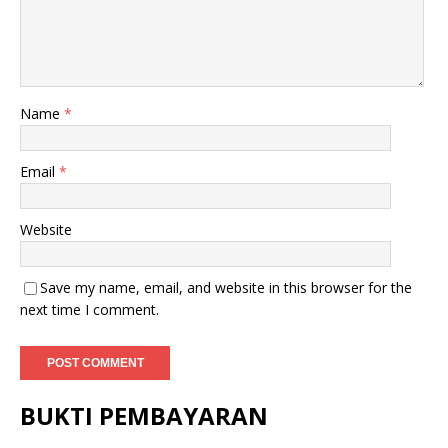
Name
*
Email
*
Website
Save my name, email, and website in this browser for the
next time I comment.
BUKTI PEMBAYARAN