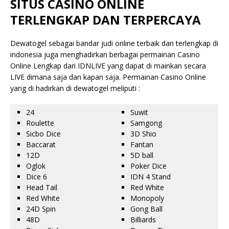
SITUS CASINO ONLINE
TERLENGKAP DAN TERPERCAYA
Dewatogel sebagai bandar judi online terbaik dan terlengkap di
indonesia juga menghadirkan berbagai permainan Casino
Online Lengkap dari IDNLIVE yang dapat di mainkan secara
LIVE dimana saja dan kapan saja. Permainan Casino Online
yang di hadirkan di dewatogel meliputi :
24
Suwit
Roulette
Samgong
Sicbo Dice
3D Shio
Baccarat
Fantan
12D
5D ball
Oglok
Poker Dice
Dice 6
IDN 4 Stand
Head Tail
Red White
Red White
Monopoly
24D Spin
Gong Ball
48D
Billiards