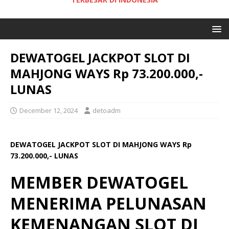
DEWATOGEL JACKPOT SLOT DI
MAHJONG WAYS Rp 73.200.000,-
LUNAS
December 12, 2024
detoadm
DEWATOGEL JACKPOT SLOT DI MAHJONG WAYS Rp
73.200.000,- LUNAS
MEMBER DEWATOGEL
MENERIMA PELUNASAN
KEMENANGAN SLOT DI