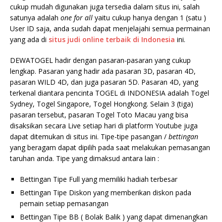
cukup mudah digunakan juga tersedia dalam situs ini, salah
satunya adalah
one for all
yaitu cukup hanya dengan 1 (satu )
User ID saja, anda sudah dapat menjelajahi semua permainan
yang ada di
situs judi
online terbaik di Indonesia
ini.
DEWATOGEL hadir dengan pasaran-pasaran yang cukup
lengkap. Pasaran yang hadir ada pasaran 3D, pasaran 4D,
pasaran WILD 4D, dan juga pasaran 5D. Pasaran 4D, yang
terkenal diantara pencinta TOGEL di INDONESIA adalah Togel
Sydney, Togel Singapore, Togel Hongkong. Selain 3 (tiga)
pasaran tersebut, pasaran Togel Toto Macau yang bisa
disaksikan secara Live setiap hari di platform Youtube juga
dapat ditemukan di situs ini. Tipe-tipe pasangan /
bettingan
yang beragam dapat dipilih pada saat melakukan pemasangan
taruhan anda. Tipe yang dimaksud antara lain :
Bettingan Tipe Full yang memiliki hadiah terbesar
Bettingan Tipe Diskon yang memberikan diskon pada
pemain setiap pemasangan
Bettingan Tipe BB ( Bolak Balik ) yang dapat dimenangkan