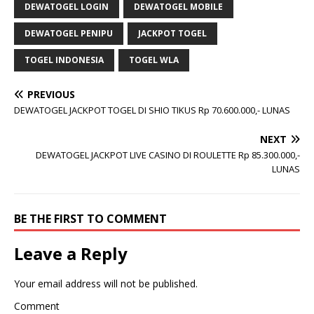
DEWATOGEL LOGIN
DEWATOGEL MOBILE
DEWATOGEL PENIPU
JACKPOT TOGEL
TOGEL INDONESIA
TOGEL WLA
PREVIOUS
DEWATOGEL JACKPOT TOGEL DI SHIO TIKUS Rp 70.600.000,- LUNAS
NEXT
DEWATOGEL JACKPOT LIVE CASINO DI ROULETTE Rp 85.300.000,-
LUNAS
BE THE FIRST TO COMMENT
Leave a Reply
Your email address will not be published.
Comment