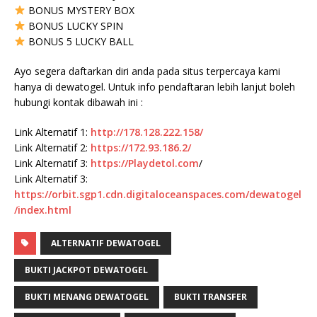
BONUS MYSTERY BOX
BONUS LUCKY SPIN
BONUS 5 LUCKY BALL
Ayo segera daftarkan diri anda pada situs terpercaya kami
hanya di dewatogel. Untuk info pendaftaran lebih lanjut boleh
hubungi kontak dibawah ini :
Link Alternatif 1:
http://178.128.222.158/
Link Alternatif 2:
https://172.93.186.2/
Link Alternatif 3:
https://
Playdetol.com
/
Link Alternatif 3:
https://orbit.sgp1.cdn.digitaloceanspaces.com/dewatogel
/index.html
ALTERNATIF DEWATOGEL
BUKTI JACKPOT DEWATOGEL
BUKTI MENANG DEWATOGEL
BUKTI TRANSFER