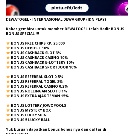
DEWATOGEL - INTERNASIONAL DEWA GRUP (IDN PLAY)
Kabar gembira untuk member DEWATOGEL telah Hadir
BONUS-
BONUS SPECIAL
!!!
BONUS FREE CHIPS RP. 25,000
BONUS DEPOSIT 10%
BONUS CASHBACK SLOT 3%
BONUS CASHBACK CASINO 10%
BONUS CASHBACK E-LOTTERY 10%
BONUS CASHBACK SPORTBOOK 10%
BONUS REFERRAL SLOT 0.5%
BONUS REFERRAL TOGEL 2%
BONUS REFERRAL CASINO 0.2%
BONUS ROLLINGAN SLOT 0.1%
BONUS EXTRA AJAK TEMAN 15%
BONUS LOTTERY JOWOPOOLS
BONUS MYSTERY BOX
BONUS LUCKY SPIN
BONUS 5 LUCKY BALL
Yuk buruan dapatkan bonus bonus nya dan daftar di