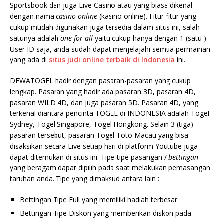
Sportsbook dan juga Live Casino atau yang biasa dikenal
dengan nama
casino online
(kasino online). Fitur-fitur yang
cukup mudah digunakan juga tersedia dalam situs ini, salah
satunya adalah
one for all
yaitu cukup hanya dengan 1 (satu )
User ID saja, anda sudah dapat menjelajahi semua permainan
yang ada di
situs judi online terbaik di Indonesia
ini.
DEWATOGEL hadir dengan pasaran-pasaran yang cukup
lengkap. Pasaran yang hadir ada pasaran 3D, pasaran 4D,
pasaran WILD 4D, dan juga pasaran 5D. Pasaran 4D, yang
terkenal diantara pencinta TOGEL di INDONESIA adalah Togel
Sydney, Togel Singapore, Togel Hongkong. Selain 3 (tiga)
pasaran tersebut, pasaran Togel Toto Macau yang bisa
disaksikan secara Live setiap hari di platform Youtube juga
dapat ditemukan di situs ini. Tipe-tipe pasangan /
bettingan
yang beragam dapat dipilih pada saat melakukan pemasangan
taruhan anda. Tipe yang dimaksud antara lain :
Bettingan Tipe Full yang memiliki hadiah terbesar
Bettingan Tipe Diskon yang memberikan diskon pada