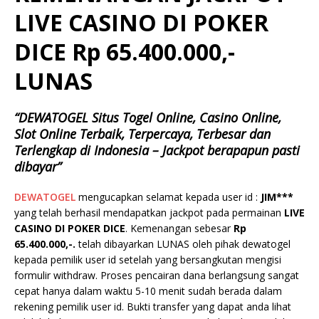
LIVE CASINO DI POKER
DICE Rp 65.400.000,-
LUNAS
“DEWATOGEL Situs Togel Online, Casino Online,
Slot Online Terbaik, Terpercaya, Terbesar dan
Terlengkap di Indonesia – Jackpot berapapun pasti
dibayar”
DEWATOGEL
mengucapkan selamat kepada user id :
JIM***
yang telah berhasil mendapatkan jackpot pada permainan
LIVE
CASINO DI POKER DICE
. Kemenangan sebesar
Rp
65.400.000,-.
telah dibayarkan LUNAS oleh pihak dewatogel
kepada pemilik user id setelah yang bersangkutan mengisi
formulir withdraw. Proses pencairan dana berlangsung sangat
cepat hanya dalam waktu 5-10 menit sudah berada dalam
rekening pemilik user id. Bukti transfer yang dapat anda lihat