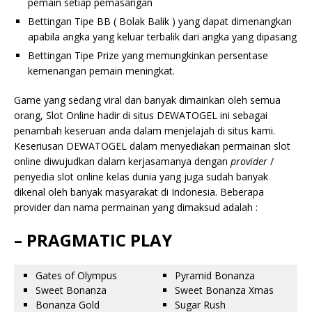
pemain setiap pemasangan
Bettingan Tipe BB ( Bolak Balik ) yang dapat dimenangkan
apabila angka yang keluar terbalik dari angka yang dipasang
Bettingan Tipe Prize yang memungkinkan persentase
kemenangan pemain meningkat.
Game yang sedang viral dan banyak dimainkan oleh semua
orang, Slot Online hadir di situs DEWATOGEL ini sebagai
penambah keseruan anda dalam menjelajah di situs kami.
Keseriusan DEWATOGEL dalam menyediakan permainan slot
online diwujudkan dalam kerjasamanya dengan
provider
/
penyedia slot online kelas dunia yang juga sudah banyak
dikenal oleh banyak masyarakat di Indonesia. Beberapa
provider dan nama permainan yang dimaksud adalah :
– PRAGMATIC PLAY
Gates of Olympus
Pyramid Bonanza
Sweet Bonanza
Sweet Bonanza Xmas
Bonanza Gold
Sugar Rush