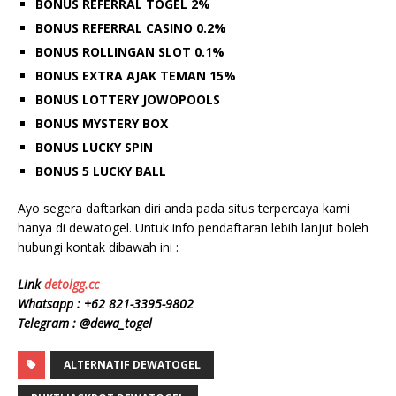
BONUS REFERRAL TOGEL 2%
BONUS REFERRAL CASINO 0.2%
BONUS ROLLINGAN SLOT 0.1%
BONUS EXTRA AJAK TEMAN 15%
BONUS LOTTERY JOWOPOOLS
BONUS MYSTERY BOX
BONUS LUCKY SPIN
BONUS 5 LUCKY BALL
Ayo segera daftarkan diri anda pada situs terpercaya kami
hanya di dewatogel. Untuk info pendaftaran lebih lanjut boleh
hubungi kontak dibawah ini :
Link
detolgg.cc
Whatsapp :
+62 8
21-3395-9802
Telegram : @dewa_togel
ALTERNATIF DEWATOGEL