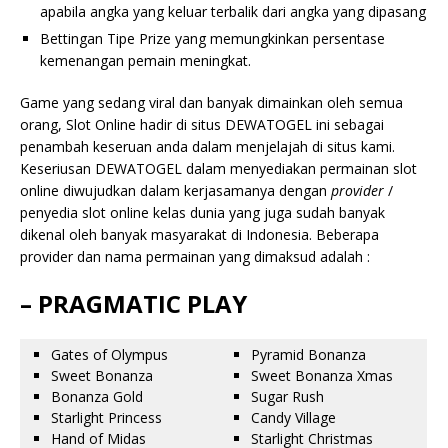
apabila angka yang keluar terbalik dari angka yang dipasang
Bettingan Tipe Prize yang memungkinkan persentase
kemenangan pemain meningkat.
Game yang sedang viral dan banyak dimainkan oleh semua
orang, Slot Online hadir di situs DEWATOGEL ini sebagai
penambah keseruan anda dalam menjelajah di situs kami.
Keseriusan DEWATOGEL dalam menyediakan permainan slot
online diwujudkan dalam kerjasamanya dengan
provider
/
penyedia slot online kelas dunia yang juga sudah banyak
dikenal oleh banyak masyarakat di Indonesia. Beberapa
provider dan nama permainan yang dimaksud adalah :
– PRAGMATIC PLAY
Gates of Olympus
Pyramid Bonanza
Sweet Bonanza
Sweet Bonanza Xmas
Bonanza Gold
Sugar Rush
Starlight Princess
Candy Village
Hand of Midas
Starlight Christmas