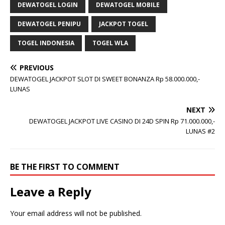
DEWATOGEL LOGIN
DEWATOGEL MOBILE
DEWATOGEL PENIPU
JACKPOT TOGEL
TOGEL INDONESIA
TOGEL WLA
PREVIOUS
DEWATOGEL JACKPOT SLOT DI SWEET BONANZA Rp 58.000.000,-
LUNAS
NEXT
DEWATOGEL JACKPOT LIVE CASINO DI 24D SPIN Rp 71.000.000,-
LUNAS #2
BE THE FIRST TO COMMENT
Leave a Reply
Your email address will not be published.