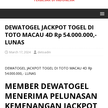
DEWATOGEL JACKPOT TOGEL DI
TOTO MACAU 4D Rp 54.000.000,-
LUNAS
March 17, 2024
detoadm
DEWATOGEL JACKPOT TOGEL DI TOTO MACAU 4D Rp
54.000.000,- LUNAS
MEMBER DEWATOGEL
MENERIMA PELUNASAN
KEMENANGAN JACKPOT