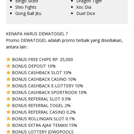
Bingo Sicbo
Dragon Tiger
Shio Fights
Xoc Dia
Gong Ball Jitu
Duel Dice
KENAPA HARUS DEWATOGEL ?
Promo DEWATOGEL adalah promo terbaik yang disediakan,
antara lain :
BONUS FREE CHIPS RP. 25,000
BONUS DEPOSIT 10%
BONUS CASHBACK SLOT 10%
BONUS CASHBACK CASINO 10%
BONUS CASHBACK E-LOTTERY 10%
BONUS CASHBACK SPORTBOOK 10%
BONUS REFERRAL SLOT 0.5%
BONUS REFERRAL TOGEL 2%
BONUS REFERRAL CASINO 0.2%
BONUS ROLLINGAN SLOT 0.1%
BONUS EXTRA AJAK TEMAN 15%
BONUS LOTTERY JOWOPOOLS