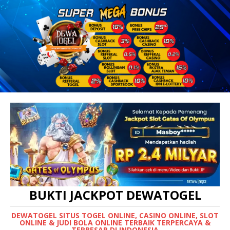
BUKTI JACKPOT DEWATOGEL
DEWATOGEL SITUS TOGEL ONLINE, CASINO ONLINE, SLOT
ONLINE & JUDI BOLA ONLINE TERBAIK TERPERCAYA &
TERBESAR DI INDONESIA