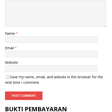
Name
*
Email
*
Website
Save my name, email, and website in this browser for the
next time I comment.
BUKTI PEMBAYARAN