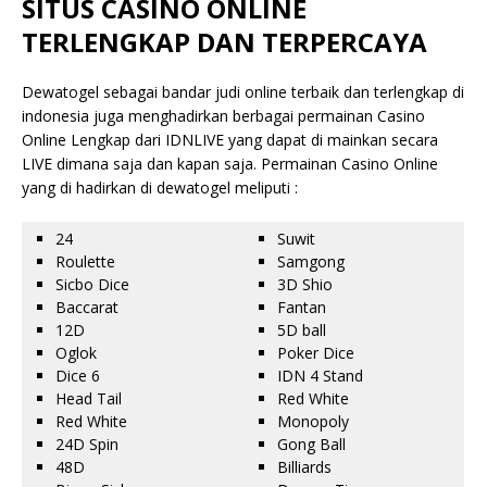
SITUS CASINO ONLINE
TERLENGKAP DAN TERPERCAYA
Dewatogel sebagai bandar judi online terbaik dan terlengkap di
indonesia juga menghadirkan berbagai permainan Casino
Online Lengkap dari IDNLIVE yang dapat di mainkan secara
LIVE dimana saja dan kapan saja. Permainan Casino Online
yang di hadirkan di dewatogel meliputi :
24
Suwit
Roulette
Samgong
Sicbo Dice
3D Shio
Baccarat
Fantan
12D
5D ball
Oglok
Poker Dice
Dice 6
IDN 4 Stand
Head Tail
Red White
Red White
Monopoly
24D Spin
Gong Ball
48D
Billiards