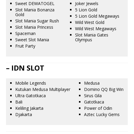
Sweet DEWATOGEL
Joker Jewels
Slot Mania Bonanza
5 Lion Gold
Gold
5 Lion Gold Megaways
Slot Mania Sugar Rush
Wild West Gold
Slot Mania Princess
Wild West Megaways
Spaceman
Slot Mania Gates
Sweet Slot Mania
Olympus
Fruit Party
– IDN SLOT
Mobile Legends
Medusa
Kutukan Medusa Multiplayer
Domino QQ Big Win
Ultra Gatotkaca
Sirus Gila
Bali
Gatotkaca
Keliling Jakarta
Power of Odin
Djakarta
Aztec Lucky Gems