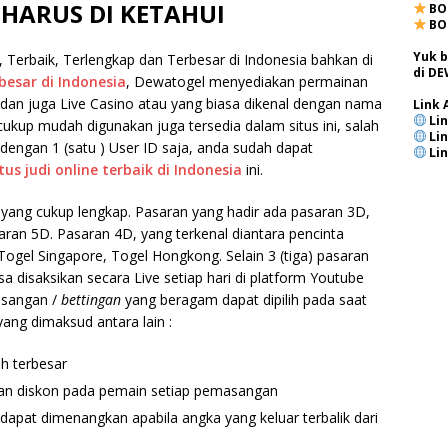
HARUS DI KETAHUI
BO
BO
Yuk b
, Terbaik, Terlengkap dan Terbesar di Indonesia bahkan di
di D
rbesar di Indonesia
, Dewatogel menyediakan permainan
k dan juga Live Casino atau yang biasa dikenal dengan nama
Link 
Lin
g cukup mudah digunakan juga tersedia dalam situs ini, salah
Lin
dengan 1 (satu ) User ID saja, anda sudah dapat
Lin
itus judi online terbaik di Indonesia
ini.
ang cukup lengkap. Pasaran yang hadir ada pasaran 3D,
ran 5D. Pasaran 4D, yang terkenal diantara pencinta
gel Singapore, Togel Hongkong. Selain 3 (tiga) pasaran
a disaksikan secara Live setiap hari di platform Youtube
pasangan /
bettingan
yang beragam dapat dipilih pada saat
ng dimaksud antara lain :
ah terbesar
an diskon pada pemain setiap pemasangan
 dapat dimenangkan apabila angka yang keluar terbalik dari