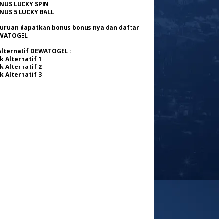
NUS LUCKY SPIN
NUS 5 LUCKY BALL
uruan dapatkan bonus bonus nya dan daftar
EWATOGEL
Alternatif
DEWATOGEL
:
k Alternatif 1
k Alternatif 2
k Alternatif 3