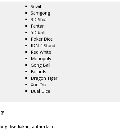
Suwit
Samgong
3D Shio
Fantan
5D ball
Poker Dice
IDN 4 Stand
Red White
Monopoly
Gong Ball
Billiards
Dragon Tiger
Xoc Dia
Duel Dice
 ?
 disediakan, antara lain :