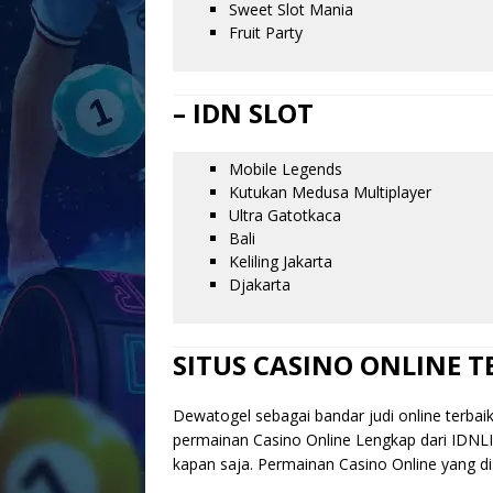
Sweet Slot Mania
Fruit Party
– IDN SLOT
Mobile Legends
Kutukan Medusa Multiplayer
Ultra Gatotkaca
Bali
Keliling Jakarta
Djakarta
SITUS CASINO ONLINE 
Dewatogel sebagai bandar judi online terbai
permainan Casino Online Lengkap dari IDNLI
kapan saja. Permainan Casino Online yang di 