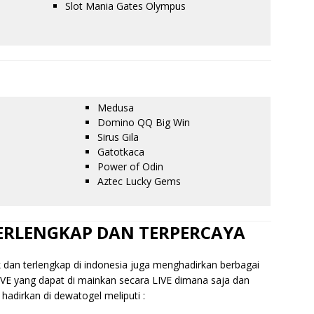
Slot Mania Gates Olympus
Medusa
Domino QQ Big Win
Sirus Gila
Gatotkaca
Power of Odin
Aztec Lucky Gems
TERLENGKAP DAN TERPERCAYA
k dan terlengkap di indonesia juga menghadirkan berbagai
VE yang dapat di mainkan secara LIVE dimana saja dan
hadirkan di dewatogel meliputi :