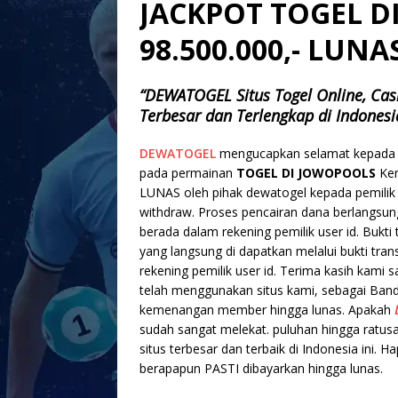
JACKPOT TOGEL D
98.500.000,- LUNA
“DEWATOGEL Situs Togel Online, Casi
Terbesar dan Terlengkap di Indonesi
DEWATOGEL
mengucapkan selamat kepada u
pada permainan
TOGEL DI JOWOPOOLS
Ke
LUNAS oleh pihak dewatogel kepada pemilik u
withdraw. Proses pencairan dana berlangsu
berada dalam rekening pemilik user id. Bukti 
yang langsung di dapatkan melalui bukti tra
rekening pemilik user id. Terima kasih ka
telah menggunakan situs kami, sebagai Ba
kemenangan member hingga lunas. Apakah
sudah sangat melekat. puluhan hingga rat
situs terbesar dan terbaik di Indonesia ini
berapapun PASTI dibayarkan hingga lunas.