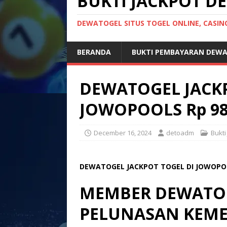
BUKTI JACKPOT D
DEWATOGEL SITUS TOGEL ONLINE, CASINO
BERANDA
BUKTI PEMBAYARAN DEW
DEWATOGEL JACKP
JOWOPOOLS Rp 98.
December 16, 2024
detoadm
Bukt
DEWATOGEL JACKPOT TOGEL DI JOWOPOOL
MEMBER DEWATO
PELUNASAN KEM