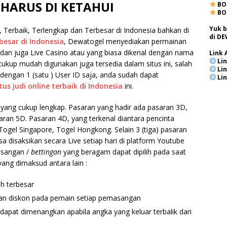
HARUS DI KETAHUI
BO
BO
Yuk b
, Terbaik, Terlengkap dan Terbesar di Indonesia bahkan di
di D
rbesar di Indonesia
, Dewatogel menyediakan permainan
k dan juga Live Casino atau yang biasa dikenal dengan nama
Link 
Lin
g cukup mudah digunakan juga tersedia dalam situs ini, salah
Lin
dengan 1 (satu ) User ID saja, anda sudah dapat
Lin
itus judi online terbaik di Indonesia
ini.
ang cukup lengkap. Pasaran yang hadir ada pasaran 3D,
ran 5D. Pasaran 4D, yang terkenal diantara pencinta
gel Singapore, Togel Hongkong. Selain 3 (tiga) pasaran
a disaksikan secara Live setiap hari di platform Youtube
pasangan /
bettingan
yang beragam dapat dipilih pada saat
ng dimaksud antara lain :
ah terbesar
an diskon pada pemain setiap pemasangan
 dapat dimenangkan apabila angka yang keluar terbalik dari