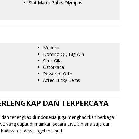
Slot Mania Gates Olympus
Medusa
Domino QQ Big Win
Sirus Gila
Gatotkaca
Power of Odin
Aztec Lucky Gems
TERLENGKAP DAN TERPERCAYA
k dan terlengkap di indonesia juga menghadirkan berbagai
VE yang dapat di mainkan secara LIVE dimana saja dan
hadirkan di dewatogel meliputi :