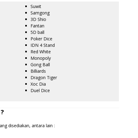
Suwit
Samgong
3D Shio
Fantan
5D ball
Poker Dice
IDN 4 Stand
Red White
Monopoly
Gong Ball
Billiards
Dragon Tiger
Xoc Dia
Duel Dice
 ?
 disediakan, antara lain :