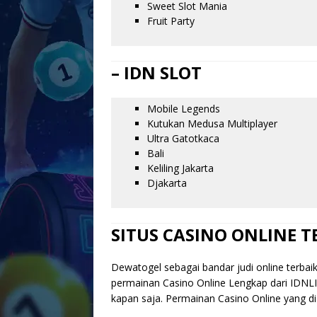
Sweet Slot Mania
Fruit Party
– IDN SLOT
Mobile Legends
Kutukan Medusa Multiplayer
Ultra Gatotkaca
Bali
Keliling Jakarta
Djakarta
SITUS CASINO ONLINE 
Dewatogel sebagai bandar judi online terbai
permainan Casino Online Lengkap dari IDNLI
kapan saja. Permainan Casino Online yang di 