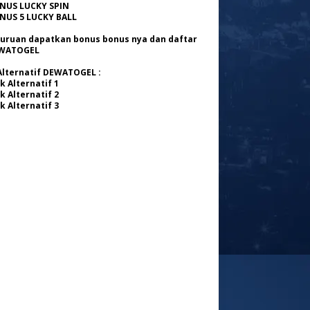
NUS LUCKY SPIN
NUS 5 LUCKY BALL
uruan dapatkan bonus bonus nya dan daftar
EWATOGEL
Alternatif
DEWATOGEL
:
k Alternatif 1
k Alternatif 2
k Alternatif 3