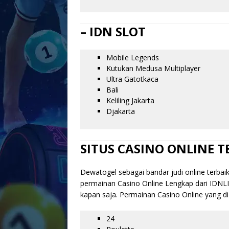
– IDN SLOT
Mobile Legends
Kutukan Medusa Multiplayer
Ultra Gatotkaca
Bali
Keliling Jakarta
Djakarta
SITUS CASINO ONLINE 
Dewatogel sebagai bandar judi online terbai
permainan Casino Online Lengkap dari IDNLI
kapan saja. Permainan Casino Online yang di 
24