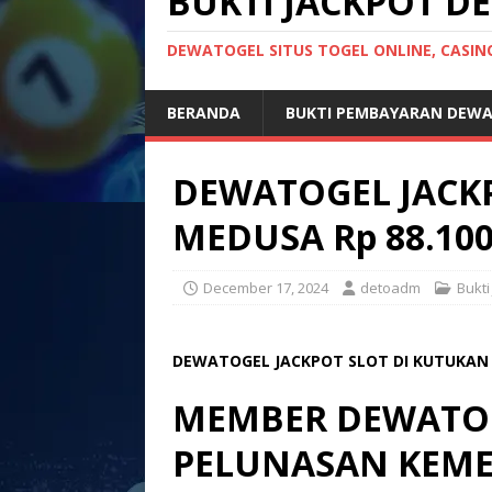
BUKTI JACKPOT D
DEWATOGEL SITUS TOGEL ONLINE, CASINO
BERANDA
BUKTI PEMBAYARAN DEW
DEWATOGEL JACK
MEDUSA Rp 88.100
December 17, 2024
detoadm
Bukt
DEWATOGEL JACKPOT SLOT DI KUTUKAN M
MEMBER DEWATO
PELUNASAN KEME