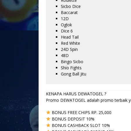
Roulette
Sicbo Dice
Baccarat
12D
Oglok
Dice 6
Head Tail
Red White
24D Spin
48D
Bingo Sicbo
Shio Fights
Gong Ball Jitu
KENAPA HARUS DEWATOGEL ?
Promo DEWATOGEL adalah promo terbaik yang
BONUS FREE CHIPS RP. 25,000
BONUS DEPOSIT 10%
BONUS CASHBACK SLOT 10%