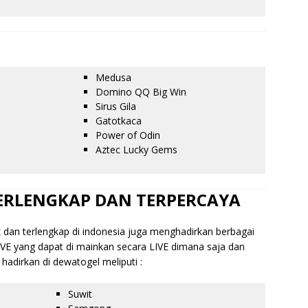
Medusa
Domino QQ Big Win
Sirus Gila
Gatotkaca
Power of Odin
Aztec Lucky Gems
TERLENGKAP DAN TERPERCAYA
k dan terlengkap di indonesia juga menghadirkan berbagai
VE yang dapat di mainkan secara LIVE dimana saja dan
hadirkan di dewatogel meliputi :
Suwit