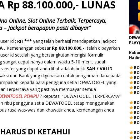
Rp 88.100.000,- LUNAS
no Online, Slot Online Terbaik, Terpercaya,
a – Jackpot berapapun pasti dibayar”
DEWA
ser id :
RIT***
yang telah berhasil mendapatkan jackpot
PLAY)
A .
Kemenangan sebesar
Rp 88.100.000,-.
telah dibayarkan
Kaba
ser id setelah yang bersangkutan mengisi formulir
Hadi
ng sangat cepat hanya dalam waktu 5-10 menit sudah
BON
transfer yang dapat anda lihat adalah bukti
SAH / VALID
BO
nsaksi dari Bank yang digunakan untuk pengiriman dana pada
BO
mi sampaikan kepada para pengguna setia DEWATOGEL yang
BO
BO
ndar Terpercaya yang pastinya membayar semua
BO
DEWATOGEL PENIPU
? Reputasi “DEWATOGEL TERPERCAYA”
usan ribu pengguna setia DEWATOGEL tetap menggunakan
BO
BO
. Hapus rasa was-was dan khawatir anda, kemenangan anda
BO
BO
BO
HARUS DI KETAHUI
BO
BO