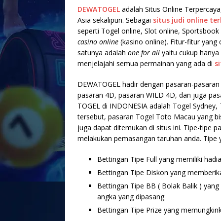
DEWATOGEL
adalah Situs Online Terpercaya
Asia sekalipun. Sebagai
situs judi online te
seperti Togel online, Slot online, Sportsboo
casino online
(kasino online). Fitur-fitur yan
satunya adalah
one for all
yaitu cukup hanya 
menjelajahi semua permainan yang ada di
s
DEWATOGEL hadir dengan pasaran-pasaran y
pasaran 4D, pasaran WILD 4D, dan juga pasa
TOGEL di INDONESIA adalah Togel Sydney, To
tersebut, pasaran Togel Toto Macau yang bis
juga dapat ditemukan di situs ini. Tipe-tipe 
melakukan pemasangan taruhan anda. Tipe ya
Bettingan Tipe Full yang memiliki hadi
Bettingan Tipe Diskon yang memberik
Bettingan Tipe BB ( Bolak Balik ) yang
angka yang dipasang
Bettingan Tipe Prize yang memungki