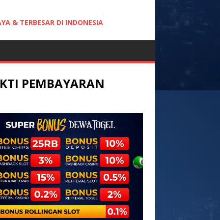
YA & TERBESAR DI INDONESIA
KTI PEMBAYARAN