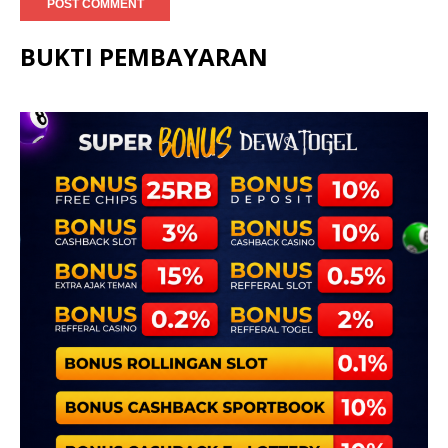
BUKTI PEMBAYARAN