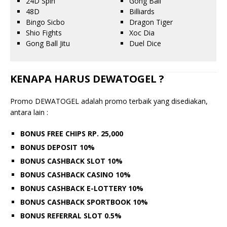
24D Spin
Gong Ball
48D
Billiards
Bingo Sicbo
Dragon Tiger
Shio Fights
Xoc Dia
Gong Ball Jitu
Duel Dice
KENAPA HARUS DEWATOGEL ?
Promo DEWATOGEL adalah promo terbaik yang disediakan,
antara lain :
BONUS FREE CHIPS RP. 25,000
BONUS DEPOSIT 10%
BONUS CASHBACK SLOT 10%
BONUS CASHBACK CASINO 10%
BONUS CASHBACK E-LOTTERY 10%
BONUS CASHBACK SPORTBOOK 10%
BONUS REFERRAL SLOT 0.5%