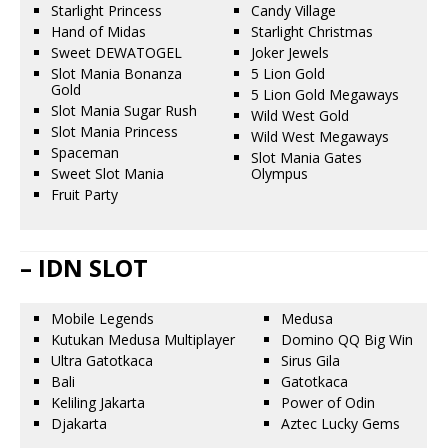
Starlight Princess
Candy Village
Hand of Midas
Starlight Christmas
Sweet DEWATOGEL
Joker Jewels
Slot Mania Bonanza
5 Lion Gold
Gold
5 Lion Gold Megaways
Slot Mania Sugar Rush
Wild West Gold
Slot Mania Princess
Wild West Megaways
Spaceman
Slot Mania Gates
Sweet Slot Mania
Olympus
Fruit Party
– IDN SLOT
Mobile Legends
Medusa
Kutukan Medusa Multiplayer
Domino QQ Big Win
Ultra Gatotkaca
Sirus Gila
Bali
Gatotkaca
Keliling Jakarta
Power of Odin
Djakarta
Aztec Lucky Gems