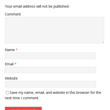
Your email address will not be published.
Comment
Name
*
Email
*
Website
Save my name, email, and website in this browser for the
next time I comment.