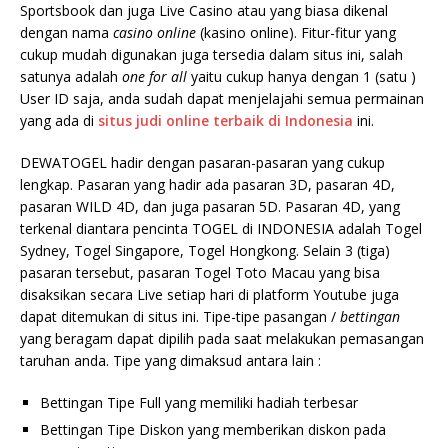
Sportsbook dan juga Live Casino atau yang biasa dikenal
dengan nama
casino online
(kasino online). Fitur-fitur yang
cukup mudah digunakan juga tersedia dalam situs ini, salah
satunya adalah
one for all
yaitu cukup hanya dengan 1 (satu )
User ID saja, anda sudah dapat menjelajahi semua permainan
yang ada di
situs judi online terbaik di Indonesia
ini.
DEWATOGEL hadir dengan pasaran-pasaran yang cukup
lengkap. Pasaran yang hadir ada pasaran 3D, pasaran 4D,
pasaran WILD 4D, dan juga pasaran 5D. Pasaran 4D, yang
terkenal diantara pencinta TOGEL di INDONESIA adalah Togel
Sydney, Togel Singapore, Togel Hongkong. Selain 3 (tiga)
pasaran tersebut, pasaran Togel Toto Macau yang bisa
disaksikan secara Live setiap hari di platform Youtube juga
dapat ditemukan di situs ini. Tipe-tipe pasangan /
bettingan
yang beragam dapat dipilih pada saat melakukan pemasangan
taruhan anda. Tipe yang dimaksud antara lain :
Bettingan Tipe Full yang memiliki hadiah terbesar
Bettingan Tipe Diskon yang memberikan diskon pada