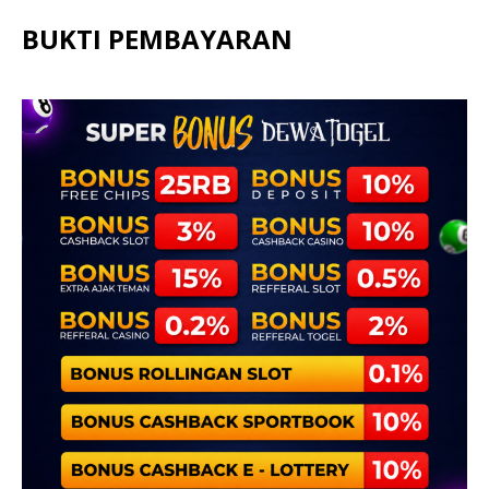
BUKTI PEMBAYARAN