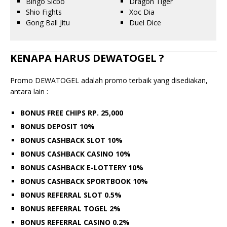
Bingo Sicbo
Dragon Tiger
Shio Fights
Xoc Dia
Gong Ball Jitu
Duel Dice
KENAPA HARUS DEWATOGEL ?
Promo DEWATOGEL adalah promo terbaik yang disediakan,
antara lain :
BONUS FREE CHIPS RP. 25,000
BONUS DEPOSIT 10%
BONUS CASHBACK SLOT 10%
BONUS CASHBACK CASINO 10%
BONUS CASHBACK E-LOTTERY 10%
BONUS CASHBACK SPORTBOOK 10%
BONUS REFERRAL SLOT 0.5%
BONUS REFERRAL TOGEL 2%
BONUS REFERRAL CASINO 0.2%