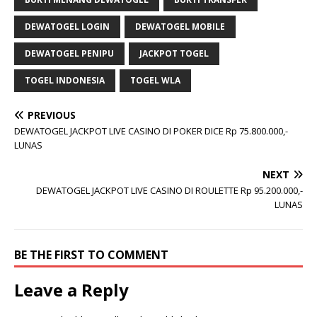
DEWATOGEL LOGIN
DEWATOGEL MOBILE
DEWATOGEL PENIPU
JACKPOT TOGEL
TOGEL INDONESIA
TOGEL WLA
PREVIOUS
DEWATOGEL JACKPOT LIVE CASINO DI POKER DICE Rp 75.800.000,-
LUNAS
NEXT
DEWATOGEL JACKPOT LIVE CASINO DI ROULETTE Rp 95.200.000,-
LUNAS
BE THE FIRST TO COMMENT
Leave a Reply