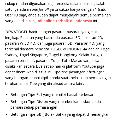
cukup mudah digunakan juga tersedia dalam situs ini, salah
satunya adalah
one for all
yaitu cukup hanya dengan 1 (satu )
User ID saja, anda sudah dapat menjelajahi semua permainan
yang ada di
situs judi online terbaik di Indonesia
ini.
DEWATOGEL hadir dengan pasaran-pasaran yang cukup
lengkap. Pasaran yang hadir ada pasaran 3D, pasaran 4D,
pasaran WILD 4D, dan juga pasaran 5D. Pasaran 4D, yang
terkenal diantara pencinta TOGEL di INDONESIA adalah Togel
Sydney, Togel Singapore, Togel Hongkong. Selain 3 (tiga)
pasaran tersebut, pasaran Togel Toto Macau yang bisa
disaksikan secara Live setiap hari di platform Youtube juga
dapat ditemukan di situs ini. Tipe-tipe pasangan /
bettingan
yang beragam dapat dipilih pada saat melakukan pemasangan
taruhan anda. Tipe yang dimaksud antara lain :
Bettingan Tipe Full yang memiliki hadiah terbesar
Bettingan Tipe Diskon yang memberikan diskon pada
pemain setiap pemasangan
Bettingan Tipe BB ( Bolak Balik ) yang dapat dimenangkan