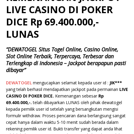
LIVE CASINO DI POKER
DICE Rp 69.400.000,-
LUNAS
“DEWATOGEL Situs Togel Online, Casino Online,
Slot Online Terbaik, Terpercaya, Terbesar dan
Terlengkap di Indonesia – Jackpot berapapun pasti
dibayar”
DEWATOGEL
mengucapkan selamat kepada user id :
JIK***
yang telah berhasil mendapatkan jackpot pada permainan
LIVE
CASINO DI POKER DICE.
Kemenangan sebesar
Rp
69.400.000,-.
telah dibayarkan LUNAS oleh pihak dewatogel
kepada pemilik user id setelah yang bersangkutan mengisi
formulir withdraw. Proses pencairan dana berlangsung sangat
cepat hanya dalam waktu 5-10 menit sudah berada dalam
rekening pemilik user id. Bukti transfer yang dapat anda lihat