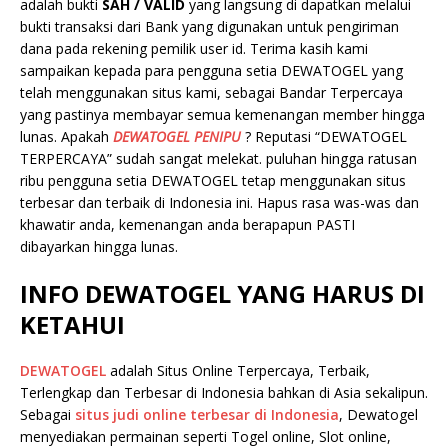
adalah bukti
SAH / VALID
yang langsung di dapatkan melalui
bukti transaksi dari Bank yang digunakan untuk pengiriman
dana pada rekening pemilik user id. Terima kasih kami
sampaikan kepada para pengguna setia DEWATOGEL yang
telah menggunakan situs kami, sebagai Bandar Terpercaya
yang pastinya membayar semua kemenangan member hingga
lunas. Apakah
DEWATOGEL PENIPU
? Reputasi “DEWATOGEL
TERPERCAYA” sudah sangat melekat. puluhan hingga ratusan
ribu pengguna setia DEWATOGEL tetap menggunakan situs
terbesar dan terbaik di Indonesia ini. Hapus rasa was-was dan
khawatir anda, kemenangan anda berapapun PASTI
dibayarkan hingga lunas.
INFO DEWATOGEL YANG HARUS DI
KETAHUI
DEWATOGEL
adalah Situs Online Terpercaya, Terbaik,
Terlengkap dan Terbesar di Indonesia bahkan di Asia sekalipun.
Sebagai
situs judi online terbesar di Indonesia
, Dewatogel
menyediakan permainan seperti Togel online, Slot online,