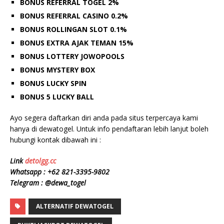
BONUS REFERRAL TOGEL 2%
BONUS REFERRAL CASINO 0.2%
BONUS ROLLINGAN SLOT 0.1%
BONUS EXTRA AJAK TEMAN 15%
BONUS LOTTERY JOWOPOOLS
BONUS MYSTERY BOX
BONUS LUCKY SPIN
BONUS 5 LUCKY BALL
Ayo segera daftarkan diri anda pada situs terpercaya kami
hanya di dewatogel. Untuk info pendaftaran lebih lanjut boleh
hubungi kontak dibawah ini :
Link
detolgg.cc
Whatsapp :
+62 8
21-3395-9802
Telegram : @dewa_togel
ALTERNATIF DEWATOGEL