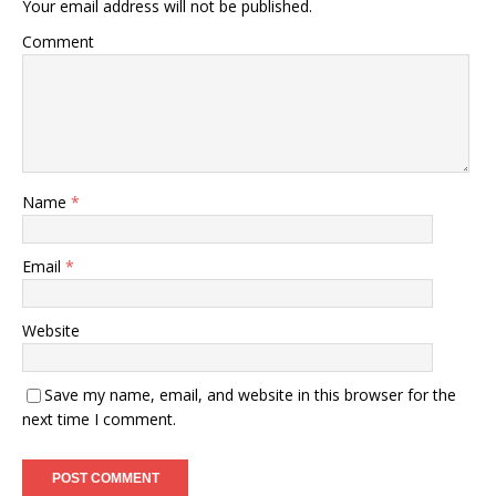
Your email address will not be published.
Comment
Name
*
Email
*
Website
Save my name, email, and website in this browser for the
next time I comment.