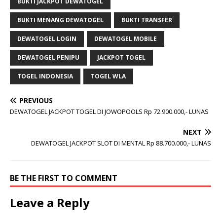
BUKTI JACKPOT DEWATOGEL
BUKTI MENANG DEWATOGEL
BUKTI TRANSFER
DEWATOGEL LOGIN
DEWATOGEL MOBILE
DEWATOGEL PENIPU
JACKPOT TOGEL
TOGEL INDONESIA
TOGEL WLA
PREVIOUS
DEWATOGEL JACKPOT TOGEL DI JOWOPOOLS Rp 72.900.000,- LUNAS
NEXT
DEWATOGEL JACKPOT SLOT DI MENTAL Rp 88.700.000,- LUNAS
BE THE FIRST TO COMMENT
Leave a Reply