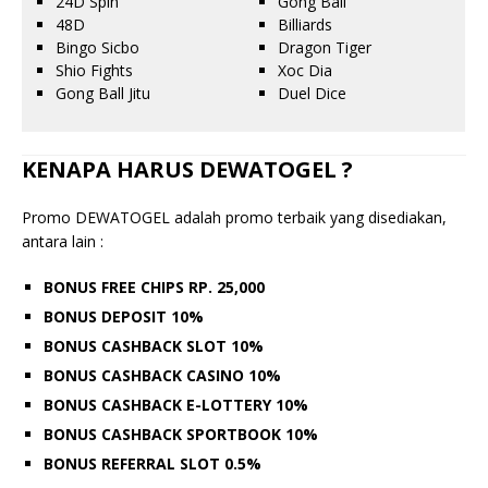
24D Spin
Gong Ball
48D
Billiards
Bingo Sicbo
Dragon Tiger
Shio Fights
Xoc Dia
Gong Ball Jitu
Duel Dice
KENAPA HARUS DEWATOGEL ?
Promo DEWATOGEL adalah promo terbaik yang disediakan,
antara lain :
BONUS FREE CHIPS RP. 25,000
BONUS DEPOSIT 10%
BONUS CASHBACK SLOT 10%
BONUS CASHBACK CASINO 10%
BONUS CASHBACK E-LOTTERY 10%
BONUS CASHBACK SPORTBOOK 10%
BONUS REFERRAL SLOT 0.5%