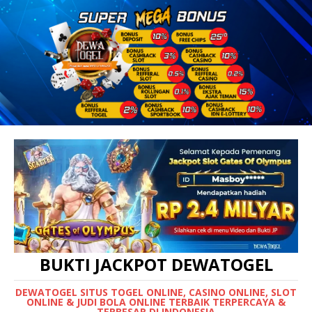
BUKTI JACKPOT DEWATOGEL
DEWATOGEL SITUS TOGEL ONLINE, CASINO ONLINE, SLOT
ONLINE & JUDI BOLA ONLINE TERBAIK TERPERCAYA &
TERBESAR DI INDONESIA