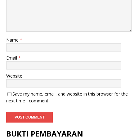
Name
*
Email
*
Website
Save my name, email, and website in this browser for the
next time I comment.
BUKTI PEMBAYARAN