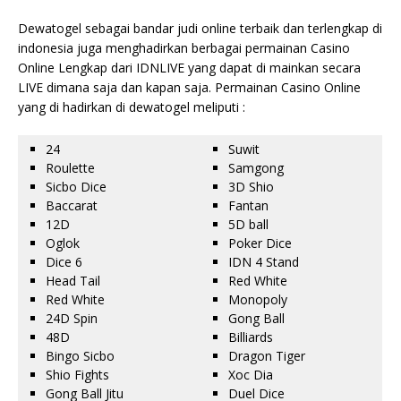
Dewatogel sebagai bandar judi online terbaik dan terlengkap di
indonesia juga menghadirkan berbagai permainan Casino
Online Lengkap dari IDNLIVE yang dapat di mainkan secara
LIVE dimana saja dan kapan saja. Permainan Casino Online
yang di hadirkan di dewatogel meliputi :
24
Suwit
Roulette
Samgong
Sicbo Dice
3D Shio
Baccarat
Fantan
12D
5D ball
Oglok
Poker Dice
Dice 6
IDN 4 Stand
Head Tail
Red White
Red White
Monopoly
24D Spin
Gong Ball
48D
Billiards
Bingo Sicbo
Dragon Tiger
Shio Fights
Xoc Dia
Gong Ball Jitu
Duel Dice