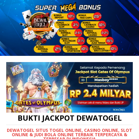
BUKTI JACKPOT DEWATOGEL
DEWATOGEL SITUS TOGEL ONLINE, CASINO ONLINE, SLOT
ONLINE & JUDI BOLA ONLINE TERBAIK TERPERCAYA &
TERBESAR DI INDONESIA