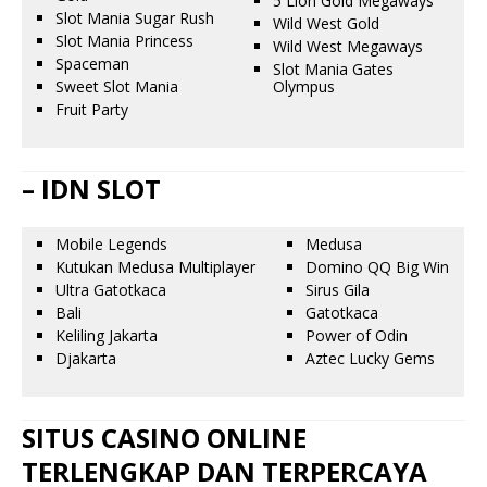
5 Lion Gold Megaways
Slot Mania Sugar Rush
Wild West Gold
Slot Mania Princess
Wild West Megaways
Spaceman
Slot Mania Gates
Sweet Slot Mania
Olympus
Fruit Party
– IDN SLOT
Mobile Legends
Medusa
Kutukan Medusa Multiplayer
Domino QQ Big Win
Ultra Gatotkaca
Sirus Gila
Bali
Gatotkaca
Keliling Jakarta
Power of Odin
Djakarta
Aztec Lucky Gems
SITUS CASINO ONLINE
TERLENGKAP DAN TERPERCAYA