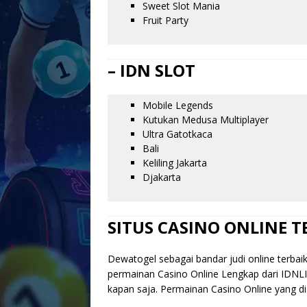
Sweet Slot Mania
Fruit Party
– IDN SLOT
Mobile Legends
Kutukan Medusa Multiplayer
Ultra Gatotkaca
Bali
Keliling Jakarta
Djakarta
SITUS CASINO ONLINE 
Dewatogel sebagai bandar judi online terbai
permainan Casino Online Lengkap dari IDNLI
kapan saja. Permainan Casino Online yang di 