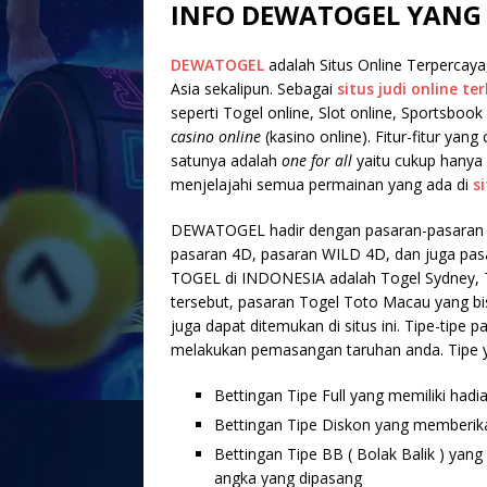
INFO DEWATOGEL YANG 
DEWATOGEL
adalah Situs Online Terpercaya
Asia sekalipun. Sebagai
situs judi online te
seperti Togel online, Slot online, Sportsboo
casino online
(kasino online). Fitur-fitur yan
satunya adalah
one for all
yaitu cukup hanya 
menjelajahi semua permainan yang ada di
s
DEWATOGEL hadir dengan pasaran-pasaran y
pasaran 4D, pasaran WILD 4D, dan juga pasa
TOGEL di INDONESIA adalah Togel Sydney, To
tersebut, pasaran Togel Toto Macau yang bis
juga dapat ditemukan di situs ini. Tipe-tipe 
melakukan pemasangan taruhan anda. Tipe ya
Bettingan Tipe Full yang memiliki hadi
Bettingan Tipe Diskon yang memberik
Bettingan Tipe BB ( Bolak Balik ) yang
angka yang dipasang