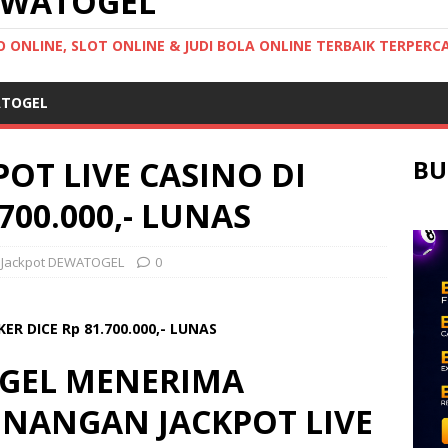
EWATOGEL
 ONLINE, SLOT ONLINE & JUDI BOLA ONLINE TERBAIK TERPERCA
ATOGEL
OT LIVE CASINO DI
BU
700.000,- LUNAS
i Jackpot DEWATOGEL
0
R DICE Rp 81.700.000,- LUNAS
GEL MENERIMA
NANGAN JACKPOT LIVE