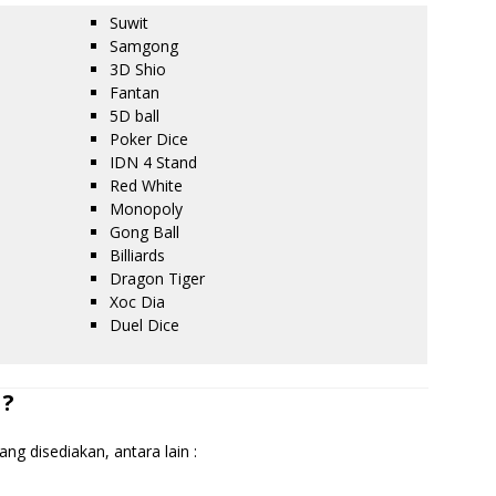
Suwit
Samgong
3D Shio
Fantan
5D ball
Poker Dice
IDN 4 Stand
Red White
Monopoly
Gong Ball
Billiards
Dragon Tiger
Xoc Dia
Duel Dice
 ?
 disediakan, antara lain :