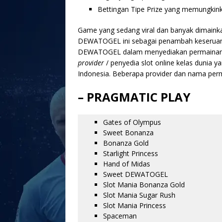
Bettingan Tipe Prize yang memungki
Game yang sedang viral dan banyak dimainkan
DEWATOGEL ini sebagai penambah keseruan a
DEWATOGEL dalam menyediakan permainan s
provider
/ penyedia slot online kelas dunia 
Indonesia. Beberapa provider dan nama per
– PRAGMATIC PLAY
Gates of Olympus
Sweet Bonanza
Bonanza Gold
Starlight Princess
Hand of Midas
Sweet DEWATOGEL
Slot Mania Bonanza Gold
Slot Mania Sugar Rush
Slot Mania Princess
Spaceman