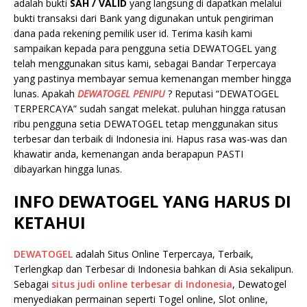
adalah bukti
SAH / VALID
yang langsung di dapatkan melalui
bukti transaksi dari Bank yang digunakan untuk pengiriman
dana pada rekening pemilik user id. Terima kasih kami
sampaikan kepada para pengguna setia DEWATOGEL yang
telah menggunakan situs kami, sebagai Bandar Terpercaya
yang pastinya membayar semua kemenangan member hingga
lunas. Apakah
DEWATOGEL PENIPU
? Reputasi “DEWATOGEL
TERPERCAYA” sudah sangat melekat. puluhan hingga ratusan
ribu pengguna setia DEWATOGEL tetap menggunakan situs
terbesar dan terbaik di Indonesia ini. Hapus rasa was-was dan
khawatir anda, kemenangan anda berapapun PASTI
dibayarkan hingga lunas.
INFO DEWATOGEL YANG HARUS DI
KETAHUI
DEWATOGEL
adalah Situs Online Terpercaya, Terbaik,
Terlengkap dan Terbesar di Indonesia bahkan di Asia sekalipun.
Sebagai
situs jud
i
online terbesar di Indonesia
, Dewatogel
menyediakan permainan seperti Togel online, Slot online,