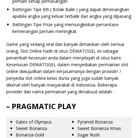
pemain setiap pemasangan
Bettingan Tipe BB ( Bolak Balik ) yang dapat dimenangkan
apabila angka yang keluar terbalik dari angka yang dipasang
Bettingan Tipe Prize yang memungkinkan persentase
kemenangan pemain meningkat.
Game yang sedang viral dan banyak dimainkan oleh semua
orang, Slot Online hadir di situs DEWATOGEL ini sebagai
penambah keseruan anda dalam menjelajah di situs kami.
Keseriusan DEWATOGEL dalam menyediakan permainan slot
online diwujudkan dalam kerjasamanya dengan
provider
/
penyedia slot online kelas dunia yang juga sudah banyak
dikenal oleh banyak masyarakat di Indonesia. Beberapa
provider dan nama permainan yang dimaksud adalah :
– PRAGMATIC PLAY
Gates of Olympus
Pyramid Bonanza
Sweet Bonanza
Sweet Bonanza Xmas
Bonanza Gold
Sugar Rush