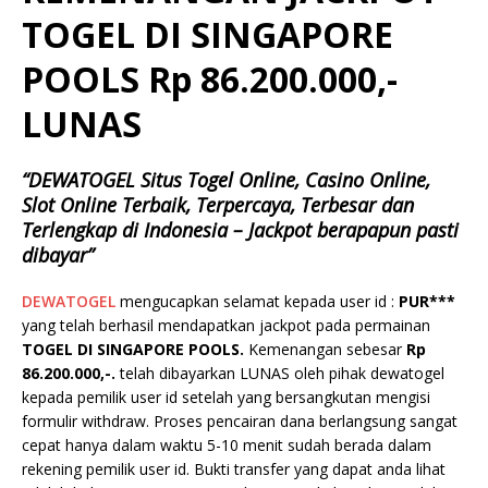
TOGEL DI SINGAPORE
POOLS Rp 86.200.000,-
LUNAS
“DEWATOGEL Situs Togel Online, Casino Online,
Slot Online Terbaik, Terpercaya, Terbesar dan
Terlengkap di Indonesia – Jackpot berapapun pasti
dibayar”
DEWATOGEL
mengucapkan selamat kepada user id :
PUR***
yang telah berhasil mendapatkan jackpot pada permainan
TOGEL DI SINGAPORE POOLS.
Kemenangan sebesar
Rp
86.200.000,-.
telah dibayarkan LUNAS oleh pihak dewatogel
kepada pemilik user id setelah yang bersangkutan mengisi
formulir withdraw. Proses pencairan dana berlangsung sangat
cepat hanya dalam waktu 5-10 menit sudah berada dalam
rekening pemilik user id. Bukti transfer yang dapat anda lihat