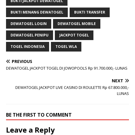
BUKTI JACKPOT DEWATOGEL
BUKTI MENANG DEWATOGEL
BUKTI TRANSFER
DEWATOGEL LOGIN
DEWATOGEL MOBILE
DEWATOGEL PENIPU
JACKPOT TOGEL
TOGEL INDONESIA
TOGEL WLA
PREVIOUS
DEWATOGEL JACKPOT TOGEL DI JOWOPOOLS Rp 91.700.000,- LUNAS
NEXT
DEWATOGEL JACKPOT LIVE CASINO DI ROULETTE Rp 67.800.000,-
LUNAS
BE THE FIRST TO COMMENT
Leave a Reply