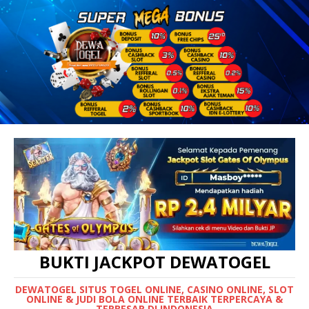
BUKTI JACKPOT DEWATOGEL
DEWATOGEL SITUS TOGEL ONLINE, CASINO ONLINE, SLOT
ONLINE & JUDI BOLA ONLINE TERBAIK TERPERCAYA &
TERBESAR DI INDONESIA