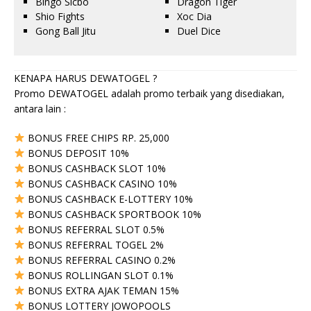
Bingo Sicbo
Dragon Tiger
Shio Fights
Xoc Dia
Gong Ball Jitu
Duel Dice
KENAPA HARUS DEWATOGEL ?
Promo DEWATOGEL adalah promo terbaik yang disediakan,
antara lain :
BONUS FREE CHIPS RP. 25,000
BONUS DEPOSIT 10%
BONUS CASHBACK SLOT 10%
BONUS CASHBACK CASINO 10%
BONUS CASHBACK E-LOTTERY 10%
BONUS CASHBACK SPORTBOOK 10%
BONUS REFERRAL SLOT 0.5%
BONUS REFERRAL TOGEL 2%
BONUS REFERRAL CASINO 0.2%
BONUS ROLLINGAN SLOT 0.1%
BONUS EXTRA AJAK TEMAN 15%
BONUS LOTTERY JOWOPOOLS