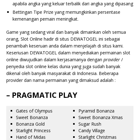
apabila angka yang keluar terbalik dari angka yang dipasang
Bettingan Tipe Prize yang memungkinkan persentase
kemenangan pemain meningkat.
Game yang sedang viral dan banyak dimainkan oleh semua
orang, Slot Online hadir di situs DEWATOGEL ini sebagai
penambah keseruan anda dalam menjelajah di situs kami.
Keseriusan DEWATOGEL dalam menyediakan permainan slot
online diwujudkan dalam kerjasamanya dengan
provider
/
penyedia slot online kelas dunia yang juga sudah banyak
dikenal oleh banyak masyarakat di Indonesia. Beberapa
provider dan nama permainan yang dimaksud adalah :
– PRAGMATIC PLAY
Gates of Olympus
Pyramid Bonanza
Sweet Bonanza
Sweet Bonanza Xmas
Bonanza Gold
Sugar Rush
Starlight Princess
Candy Village
Hand of Midas
Starlight Christmas