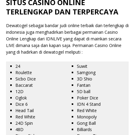
SITUS CASINO ONLINE
TERLENGKAP DAN TERPERCAYA
Dewatogel sebagai bandar judi online terbaik dan terlengkap di
indonesia juga menghadirkan berbagai permainan Casino
Online Lengkap dari IDNLIVE yang dapat di mainkan secara
LIVE dimana saja dan kapan saja. Permainan Casino Online
yang di hadirkan di dewatogel meliputi :
24
Suwit
Roulette
Samgong
Sicbo Dice
3D Shio
Baccarat
Fantan
12D
5D ball
Oglok
Poker Dice
Dice 6
IDN 4 Stand
Head Tail
Red White
Red White
Monopoly
24D Spin
Gong Ball
48D
Billiards