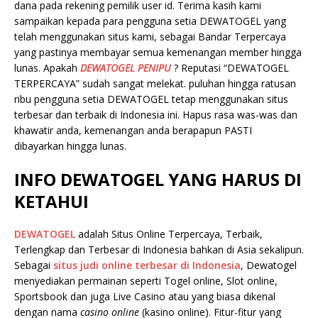
dana pada rekening pemilik user id. Terima kasih kami
sampaikan kepada para pengguna setia DEWATOGEL yang
telah menggunakan situs kami, sebagai Bandar Terpercaya
yang pastinya membayar semua kemenangan member hingga
lunas. Apakah
DEWATOGEL PENIPU
? Reputasi “DEWATOGEL
TERPERCAYA” sudah sangat melekat. puluhan hingga ratusan
ribu pengguna setia DEWATOGEL tetap menggunakan situs
terbesar dan terbaik di Indonesia ini. Hapus rasa was-was dan
khawatir anda, kemenangan anda berapapun PASTI
dibayarkan hingga lunas.
INFO DEWATOGEL YANG HARUS DI
KETAHUI
DEWATOGEL
adalah Situs Online Terpercaya, Terbaik,
Terlengkap dan Terbesar di Indonesia bahkan di Asia sekalipun.
Sebagai
situs judi online terbesar di Indonesia
, Dewatogel
menyediakan permainan seperti Togel online, Slot online,
Sportsbook dan juga Live Casino atau yang biasa dikenal
dengan nama
casino online
(kasino online). Fitur-fitur yang