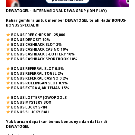
DEWATOGEL - INTERNASIONAL DEWA GRUP (IDN PLAY)
Kabar gembira untuk member DEWATOGEL telah Hadir
BONUS-
BONUS SPECIAL
!!!
BONUS FREE CHIPS RP. 25,000
BONUS DEPOSIT 10%
BONUS CASHBACK SLOT 3%
BONUS CASHBACK CASINO 10%
BONUS CASHBACK E-LOTTERY 10%
BONUS CASHBACK SPORTBOOK 10%
BONUS REFERRAL SLOT 0.5%
BONUS REFERRAL TOGEL 2%
BONUS REFERRAL CASINO 0.2%
BONUS ROLLINGAN SLOT 0.1%
BONUS EXTRA AJAK TEMAN 15%
BONUS LOTTERY JOWOPOOLS
BONUS MYSTERY BOX
BONUS LUCKY SPIN
BONUS 5 LUCKY BALL
Yuk buruan dapatkan bonus bonus nya dan daftar di
DEWATOGEL