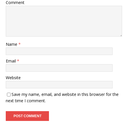
Comment
Name
*
Email
*
Website
Save my name, email, and website in this browser for the
next time I comment.