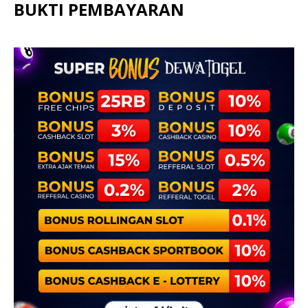
BUKTI PEMBAYARAN