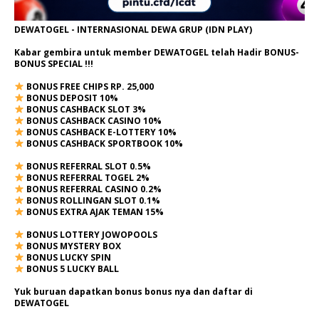
DEWATOGEL - INTERNASIONAL DEWA GRUP (IDN PLAY)
Kabar gembira untuk member DEWATOGEL telah Hadir
BONUS-
BONUS SPECIAL
!!!
BONUS FREE CHIPS RP. 25,000
BONUS DEPOSIT 10%
BONUS CASHBACK SLOT 3%
BONUS CASHBACK CASINO 10%
BONUS CASHBACK E-LOTTERY 10%
BONUS CASHBACK SPORTBOOK 10%
BONUS REFERRAL SLOT 0.5%
BONUS REFERRAL TOGEL 2%
BONUS REFERRAL CASINO 0.2%
BONUS ROLLINGAN SLOT 0.1%
BONUS EXTRA AJAK TEMAN 15%
BONUS LOTTERY JOWOPOOLS
BONUS MYSTERY BOX
BONUS LUCKY SPIN
BONUS 5 LUCKY BALL
Yuk buruan dapatkan bonus bonus nya dan daftar di
DEWATOGEL