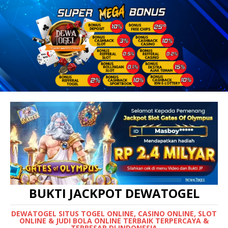
BUKTI JACKPOT DEWATOGEL
DEWATOGEL SITUS TOGEL ONLINE, CASINO ONLINE, SLOT
ONLINE & JUDI BOLA ONLINE TERBAIK TERPERCAYA &
TERBESAR DI INDONESIA