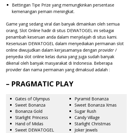
Bettingan Tipe Prize yang memungkinkan persentase
kemenangan pemain meningkat.
Game yang sedang viral dan banyak dimainkan oleh semua
orang, Slot Online hadir di situs DEWATOGEL ini sebagai
penambah keseruan anda dalam menjelajah di situs kami.
Keseriusan DEWATOGEL dalam menyediakan permainan slot
online diwujudkan dalam kerjasamanya dengan
provider
/
penyedia slot online kelas dunia yang juga sudah banyak
dikenal oleh banyak masyarakat di Indonesia. Beberapa
provider dan nama permainan yang dimaksud adalah :
– PRAGMATIC PLAY
Gates of Olympus
Pyramid Bonanza
Sweet Bonanza
Sweet Bonanza Xmas
Bonanza Gold
Sugar Rush
Starlight Princess
Candy Village
Hand of Midas
Starlight Christmas
Sweet DEWATOGEL
Joker Jewels