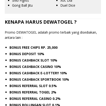
Shio Fights
Xoc Dia
Gong Ball Jitu
Duel Dice
KENAPA HARUS DEWATOGEL ?
Promo DEWATOGEL adalah promo terbaik yang disediakan,
antara lain :
BONUS FREE CHIPS RP. 25,000
BONUS DEPOSIT 10%
BONUS CASHBACK SLOT 10%
BONUS CASHBACK CASINO 10%
BONUS CASHBACK E-LOTTERY 10%
BONUS CASHBACK SPORTBOOK 10%
BONUS REFERRAL SLOT 0.5%
BONUS REFERRAL TOGEL 2%
BONUS REFERRAL CASINO 0.2%
BONUS ROLLINGAN SLOT 0.1%