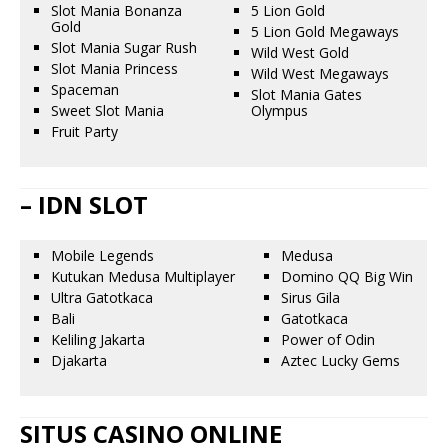
Slot Mania Bonanza
5 Lion Gold
Gold
5 Lion Gold Megaways
Slot Mania Sugar Rush
Wild West Gold
Slot Mania Princess
Wild West Megaways
Spaceman
Slot Mania Gates
Sweet Slot Mania
Olympus
Fruit Party
– IDN SLOT
Mobile Legends
Medusa
Kutukan Medusa Multiplayer
Domino QQ Big Win
Ultra Gatotkaca
Sirus Gila
Bali
Gatotkaca
Keliling Jakarta
Power of Odin
Djakarta
Aztec Lucky Gems
SITUS CASINO ONLINE