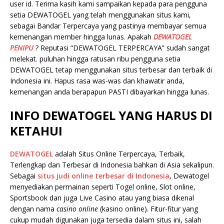
user id. Terima kasih kami sampaikan kepada para pengguna
setia DEWATOGEL yang telah menggunakan situs kami,
sebagai Bandar Terpercaya yang pastinya membayar semua
kemenangan member hingga lunas. Apakah
DEWATOGEL
PENIPU
? Reputasi “DEWATOGEL TERPERCAYA” sudah sangat
melekat. puluhan hingga ratusan ribu pengguna setia
DEWATOGEL tetap menggunakan situs terbesar dan terbaik di
Indonesia ini. Hapus rasa was-was dan khawatir anda,
kemenangan anda berapapun PASTI dibayarkan hingga lunas.
INFO DEWATOGEL YANG HARUS DI
KETAHUI
DEWATOGEL
adalah Situs Online Terpercaya, Terbaik,
Terlengkap dan Terbesar di Indonesia bahkan di Asia sekalipun.
Sebagai
situs jud
i
online terbesar di Indonesia
, Dewatogel
menyediakan permainan seperti Togel online, Slot online,
Sportsbook dan juga Live Casino atau yang biasa dikenal
dengan nama
casino online
(kasino online). Fitur-fitur yang
cukup mudah digunakan juga tersedia dalam situs ini, salah