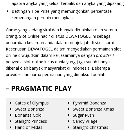
apabila angka yang keluar terbalik dari angka yang dipasang
Bettingan Tipe Prize yang memungkinkan persentase
kemenangan pemain meningkat.
Game yang sedang viral dan banyak dimainkan oleh semua
orang, Slot Online hadir di situs DEWATOGEL ini sebagai
penambah keseruan anda dalam menjelajah di situs kami.
Keseriusan DEWATOGEL dalam menyediakan permainan slot
online diwujudkan dalam kerjasamanya dengan
provider
/
penyedia slot online kelas dunia yang juga sudah banyak
dikenal oleh banyak masyarakat di Indonesia. Beberapa
provider dan nama permainan yang dimaksud adalah :
– PRAGMATIC PLAY
Gates of Olympus
Pyramid Bonanza
Sweet Bonanza
Sweet Bonanza Xmas
Bonanza Gold
Sugar Rush
Starlight Princess
Candy Village
Hand of Midas
Starlight Christmas