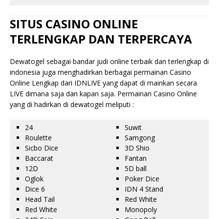
SITUS CASINO ONLINE
TERLENGKAP DAN TERPERCAYA
Dewatogel sebagai bandar judi online terbaik dan terlengkap di
indonesia juga menghadirkan berbagai permainan Casino
Online Lengkap dari IDNLIVE yang dapat di mainkan secara
LIVE dimana saja dan kapan saja. Permainan Casino Online
yang di hadirkan di dewatogel meliputi :
24
Suwit
Roulette
Samgong
Sicbo Dice
3D Shio
Baccarat
Fantan
12D
5D ball
Oglok
Poker Dice
Dice 6
IDN 4 Stand
Head Tail
Red White
Red White
Monopoly