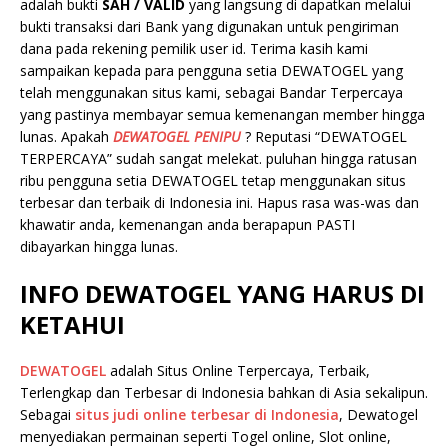
adalah bukti
SAH / VALID
yang langsung di dapatkan melalui
bukti transaksi dari Bank yang digunakan untuk pengiriman
dana pada rekening pemilik user id. Terima kasih kami
sampaikan kepada para pengguna setia DEWATOGEL yang
telah menggunakan situs kami, sebagai Bandar Terpercaya
yang pastinya membayar semua kemenangan member hingga
lunas. Apakah
DEWATOGEL PENIPU
? Reputasi “DEWATOGEL
TERPERCAYA” sudah sangat melekat. puluhan hingga ratusan
ribu pengguna setia DEWATOGEL tetap menggunakan situs
terbesar dan terbaik di Indonesia ini. Hapus rasa was-was dan
khawatir anda, kemenangan anda berapapun PASTI
dibayarkan hingga lunas.
INFO DEWATOGEL YANG HARUS DI
KETAHUI
DEWATOGEL
adalah Situs Online Terpercaya, Terbaik,
Terlengkap dan Terbesar di Indonesia bahkan di Asia sekalipun.
Sebagai
situs jud
i
online terbesar di Indonesia
, Dewatogel
menyediakan permainan seperti Togel online, Slot online,