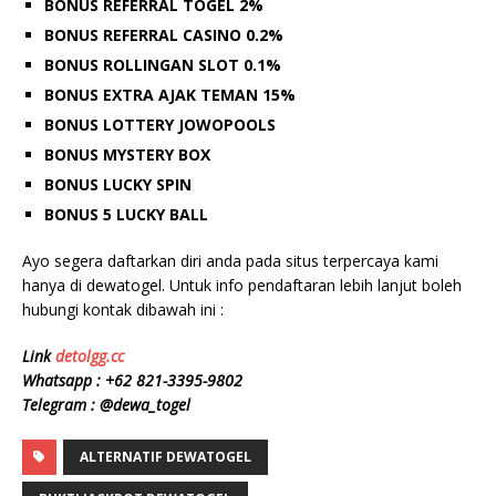
BONUS REFERRAL TOGEL 2%
BONUS REFERRAL CASINO 0.2%
BONUS ROLLINGAN SLOT 0.1%
BONUS EXTRA AJAK TEMAN 15%
BONUS LOTTERY JOWOPOOLS
BONUS MYSTERY BOX
BONUS LUCKY SPIN
BONUS 5 LUCKY BALL
Ayo segera daftarkan diri anda pada situs terpercaya kami
hanya di dewatogel. Untuk info pendaftaran lebih lanjut boleh
hubungi kontak dibawah ini :
Link
detolgg.cc
Whatsapp :
+62 8
21-3395-9802
Telegram : @dewa_togel
ALTERNATIF DEWATOGEL