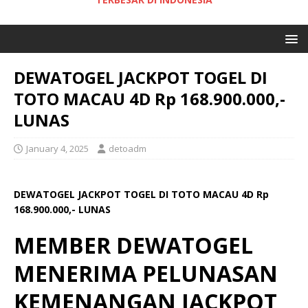
DEWATOGEL JACKPOT TOGEL DI
TOTO MACAU 4D Rp 168.900.000,-
LUNAS
January 4, 2025
detoadm
DEWATOGEL JACKPOT TOGEL DI TOTO MACAU 4D Rp
168.900.000,- LUNAS
MEMBER DEWATOGEL
MENERIMA PELUNASAN
KEMENANGAN JACKPOT