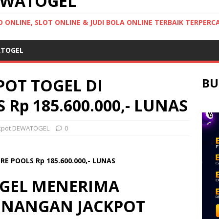
EWATOGEL
 ONLINE, SLOT ONLINE & JUDI BOLA ONLINE TERBAIK TERPERCA
ATOGEL
OT TOGEL DI
BU
Rp 185.600.000,- LUNAS
ckpot DEWATOGEL
0
E POOLS Rp 185.600.000,- LUNAS
GEL MENERIMA
ENANGAN JACKPOT