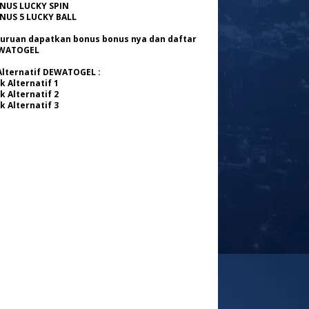
NUS LUCKY SPIN
NUS 5 LUCKY BALL
uruan dapatkan bonus bonus nya dan daftar
EWATOGEL
Alternatif
DEWATOGEL
:
k Alternatif 1
k Alternatif 2
k Alternatif 3