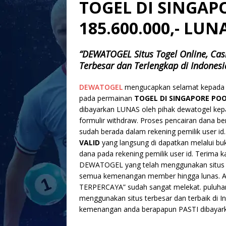
TOGEL DI SINGAP
185.600.000,- LUN
“DEWATOGEL Situs Togel Online, Casi
Terbesar dan Terlengkap di Indonesi
DEWATOGEL
mengucapkan selamat kepada u
pada permainan
TOGEL DI SINGAPORE POO
dibayarkan LUNAS oleh pihak dewatogel kepa
formulir withdraw. Proses pencairan dana b
sudah berada dalam rekening pemilik user id.
VALID
yang langsung di dapatkan melalui buk
dana pada rekening pemilik user id. Terima 
DEWATOGEL yang telah menggunakan situs k
semua kemenangan member hingga lunas. 
TERPERCAYA” sudah sangat melekat. puluha
menggunakan situs terbesar dan terbaik di I
kemenangan anda berapapun PASTI dibayark