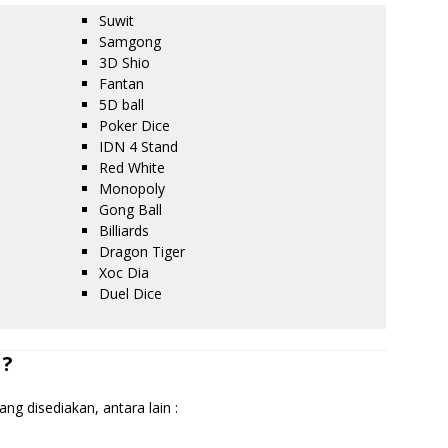
Suwit
Samgong
3D Shio
Fantan
5D ball
Poker Dice
IDN 4 Stand
Red White
Monopoly
Gong Ball
Billiards
Dragon Tiger
Xoc Dia
Duel Dice
 ?
 disediakan, antara lain :