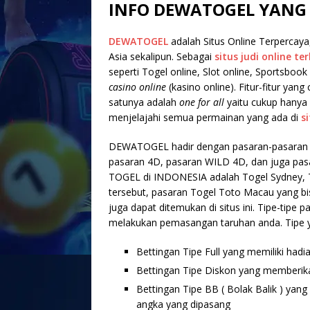
INFO DEWATOGEL YANG 
DEWATOGEL
adalah Situs Online Terpercaya
Asia sekalipun. Sebagai
situs jud
i
online ter
seperti Togel online, Slot online, Sportsboo
casino online
(kasino online). Fitur-fitur yan
satunya adalah
one for all
yaitu cukup hanya 
menjelajahi semua permainan yang ada di
s
DEWATOGEL hadir dengan pasaran-pasaran y
pasaran 4D, pasaran WILD 4D, dan juga pasa
TOGEL di INDONESIA adalah Togel Sydney, To
tersebut, pasaran Togel Toto Macau yang bis
juga dapat ditemukan di situs ini. Tipe-tipe 
melakukan pemasangan taruhan anda. Tipe ya
Bettingan Tipe Full yang memiliki hadi
Bettingan Tipe Diskon yang memberik
Bettingan Tipe BB ( Bolak Balik ) yang
angka yang dipasang