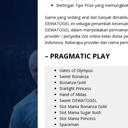
Bettingan Tipe Prize yang memungki
Game yang sedang viral dan banyak dimainkan
DEWATOGEL ini sebagai penambah keseruan a
DEWATOGEL dalam menyediakan permainan s
provider
/ penyedia slot online kelas dunia 
Indonesia. Beberapa provider dan nama per
– PRAGMATIC PLAY
Gates of Olympus
Sweet Bonanza
Bonanza Gold
Starlight Princess
Hand of Midas
Sweet DEWATOGEL
Slot Mania Bonanza Gold
Slot Mania Sugar Rush
Slot Mania Princess
Spaceman