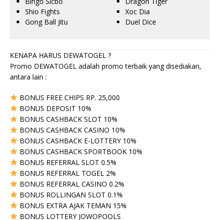
Bingo Sicbo
Dragon Tiger
Shio Fights
Xoc Dia
Gong Ball Jitu
Duel Dice
KENAPA HARUS DEWATOGEL ?
Promo DEWATOGEL adalah promo terbaik yang disediakan,
antara lain :
BONUS FREE CHIPS RP. 25,000
BONUS DEPOSIT 10%
BONUS CASHBACK SLOT 10%
BONUS CASHBACK CASINO 10%
BONUS CASHBACK E-LOTTERY 10%
BONUS CASHBACK SPORTBOOK 10%
BONUS REFERRAL SLOT 0.5%
BONUS REFERRAL TOGEL 2%
BONUS REFERRAL CASINO 0.2%
BONUS ROLLINGAN SLOT 0.1%
BONUS EXTRA AJAK TEMAN 15%
BONUS LOTTERY JOWOPOOLS