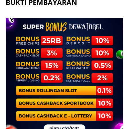
BUKTI PEMBAYARAN