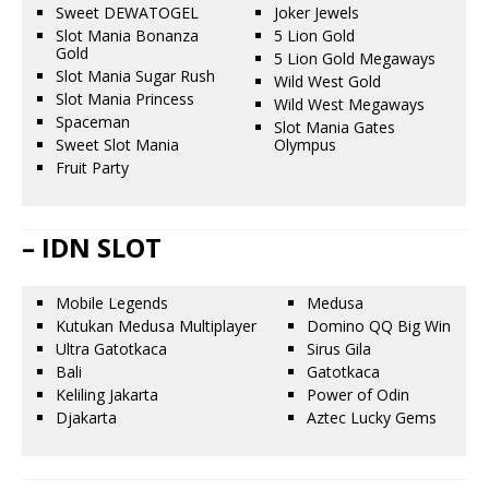
Sweet DEWATOGEL
Joker Jewels
Slot Mania Bonanza
5 Lion Gold
Gold
5 Lion Gold Megaways
Slot Mania Sugar Rush
Wild West Gold
Slot Mania Princess
Wild West Megaways
Spaceman
Slot Mania Gates
Sweet Slot Mania
Olympus
Fruit Party
– IDN SLOT
Mobile Legends
Medusa
Kutukan Medusa Multiplayer
Domino QQ Big Win
Ultra Gatotkaca
Sirus Gila
Bali
Gatotkaca
Keliling Jakarta
Power of Odin
Djakarta
Aztec Lucky Gems