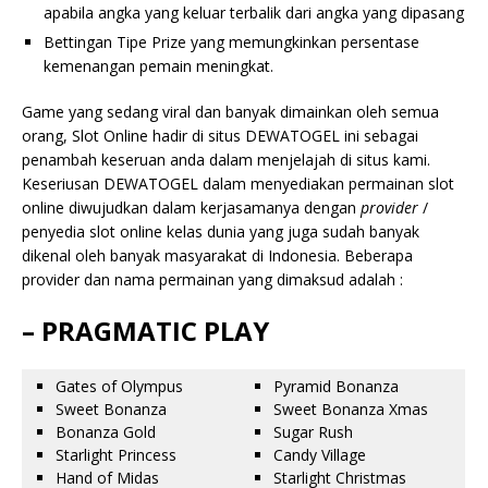
apabila angka yang keluar terbalik dari angka yang dipasang
Bettingan Tipe Prize yang memungkinkan persentase
kemenangan pemain meningkat.
Game yang sedang viral dan banyak dimainkan oleh semua
orang, Slot Online hadir di situs DEWATOGEL ini sebagai
penambah keseruan anda dalam menjelajah di situs kami.
Keseriusan DEWATOGEL dalam menyediakan permainan slot
online diwujudkan dalam kerjasamanya dengan
provider
/
penyedia slot online kelas dunia yang juga sudah banyak
dikenal oleh banyak masyarakat di Indonesia. Beberapa
provider dan nama permainan yang dimaksud adalah :
– PRAGMATIC PLAY
Gates of Olympus
Pyramid Bonanza
Sweet Bonanza
Sweet Bonanza Xmas
Bonanza Gold
Sugar Rush
Starlight Princess
Candy Village
Hand of Midas
Starlight Christmas