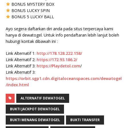
BONUS MYSTERY BOX
BONUS LUCKY SPIN
BONUS 5 LUCKY BALL
Ayo segera daftarkan diri anda pada situs terpercaya kami
hanya di dewatogel. Untuk info pendaftaran lebih lanjut boleh
hubungi kontak dibawah ini :
Link Alternatif 1:
http://178.128.222.158/
Link Alternatif 2:
https://172.93.186.2/
Link Alternatif 3:
https://
Playdetol.com
/
Link Alternatif 3:
https://orbit.sgp1.cdn.digitaloceanspaces.com/dewatogel
/index.html
ALTERNATIF DEWATOGEL
BUKTI JACKPOT DEWATOGEL
BUKTI MENANG DEWATOGEL
BUKTI TRANSFER