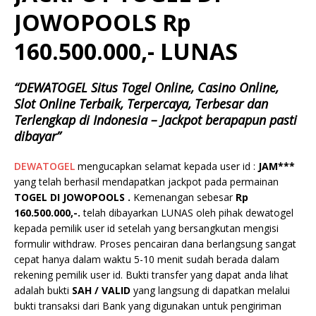
JOWOPOOLS Rp
160.500.000,- LUNAS
“DEWATOGEL Situs Togel Online, Casino Online,
Slot Online Terbaik, Terpercaya, Terbesar dan
Terlengkap di Indonesia – Jackpot berapapun pasti
dibayar”
DEWATOGEL
mengucapkan selamat kepada user id :
JAM***
yang telah berhasil mendapatkan jackpot pada permainan
TOGEL DI JOWOPOOLS .
Kemenangan sebesar
Rp
160.500.000,-.
telah dibayarkan LUNAS oleh pihak dewatogel
kepada pemilik user id setelah yang bersangkutan mengisi
formulir withdraw. Proses pencairan dana berlangsung sangat
cepat hanya dalam waktu 5-10 menit sudah berada dalam
rekening pemilik user id. Bukti transfer yang dapat anda lihat
adalah bukti
SAH / VALID
yang langsung di dapatkan melalui
bukti transaksi dari Bank yang digunakan untuk pengiriman