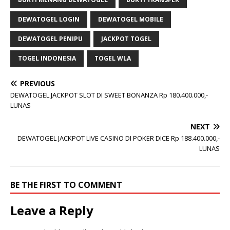
DEWATOGEL LOGIN
DEWATOGEL MOBILE
DEWATOGEL PENIPU
JACKPOT TOGEL
TOGEL INDONESIA
TOGEL WLA
PREVIOUS
DEWATOGEL JACKPOT SLOT DI SWEET BONANZA Rp 180.400.000,-
LUNAS
NEXT
DEWATOGEL JACKPOT LIVE CASINO DI POKER DICE Rp 188.400.000,-
LUNAS
BE THE FIRST TO COMMENT
Leave a Reply