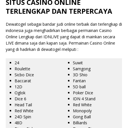
SITUS CASINO ONLINE
TERLENGKAP DAN TERPERCAYA
Dewatogel sebagai bandar judi online terbaik dan terlengkap di
indonesia juga menghadirkan berbagai permainan Casino
Online Lengkap dari IDNLIVE yang dapat di mainkan secara
LIVE dimana saja dan kapan saja. Permainan Casino Online
yang di hadirkan di dewatogel meliputi :
24
Suwit
Roulette
Samgong
Sicbo Dice
3D Shio
Baccarat
Fantan
12D
5D ball
Oglok
Poker Dice
Dice 6
IDN 4 Stand
Head Tail
Red White
Red White
Monopoly
24D Spin
Gong Ball
48D
Billiards