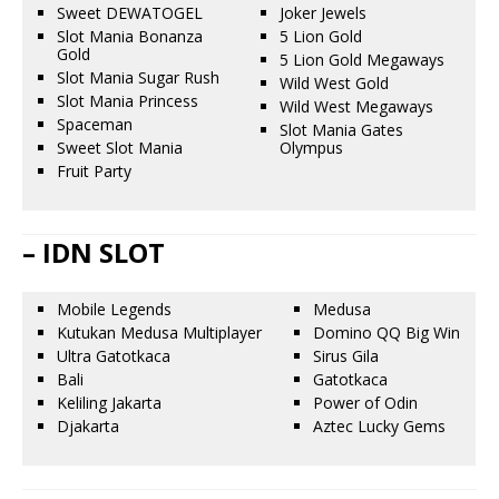
Sweet DEWATOGEL
Joker Jewels
Slot Mania Bonanza
5 Lion Gold
Gold
5 Lion Gold Megaways
Slot Mania Sugar Rush
Wild West Gold
Slot Mania Princess
Wild West Megaways
Spaceman
Slot Mania Gates
Sweet Slot Mania
Olympus
Fruit Party
– IDN SLOT
Mobile Legends
Medusa
Kutukan Medusa Multiplayer
Domino QQ Big Win
Ultra Gatotkaca
Sirus Gila
Bali
Gatotkaca
Keliling Jakarta
Power of Odin
Djakarta
Aztec Lucky Gems