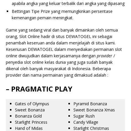
apabila angka yang keluar terbalik dari angka yang dipasang
Bettingan Tipe Prize yang memungkinkan persentase
kemenangan pemain meningkat.
Game yang sedang viral dan banyak dimainkan oleh semua
orang, Slot Online hadir di situs DEWATOGEL ini sebagai
penambah keseruan anda dalam menjelajah di situs kami.
Keseriusan DEWATOGEL dalam menyediakan permainan slot
online diwujudkan dalam kerjasamanya dengan
provider
/
penyedia slot online kelas dunia yang juga sudah banyak
dikenal oleh banyak masyarakat di Indonesia. Beberapa
provider dan nama permainan yang dimaksud adalah :
– PRAGMATIC PLAY
Gates of Olympus
Pyramid Bonanza
Sweet Bonanza
Sweet Bonanza Xmas
Bonanza Gold
Sugar Rush
Starlight Princess
Candy Village
Hand of Midas
Starlight Christmas