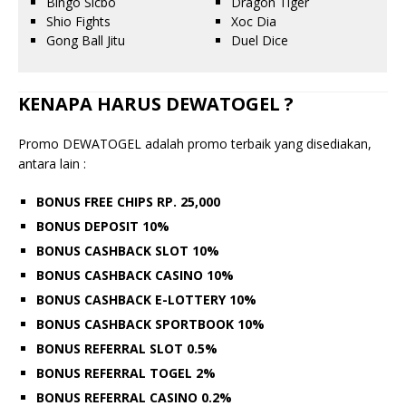
Bingo Sicbo
Dragon Tiger
Shio Fights
Xoc Dia
Gong Ball Jitu
Duel Dice
KENAPA HARUS DEWATOGEL ?
Promo DEWATOGEL adalah promo terbaik yang disediakan,
antara lain :
BONUS FREE CHIPS RP. 25,000
BONUS DEPOSIT 10%
BONUS CASHBACK SLOT 10%
BONUS CASHBACK CASINO 10%
BONUS CASHBACK E-LOTTERY 10%
BONUS CASHBACK SPORTBOOK 10%
BONUS REFERRAL SLOT 0.5%
BONUS REFERRAL TOGEL 2%
BONUS REFERRAL CASINO 0.2%