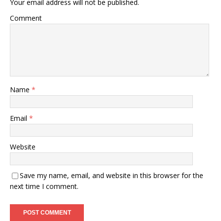
Your email address will not be published.
Comment
Name
*
Email
*
Website
Save my name, email, and website in this browser for the
next time I comment.