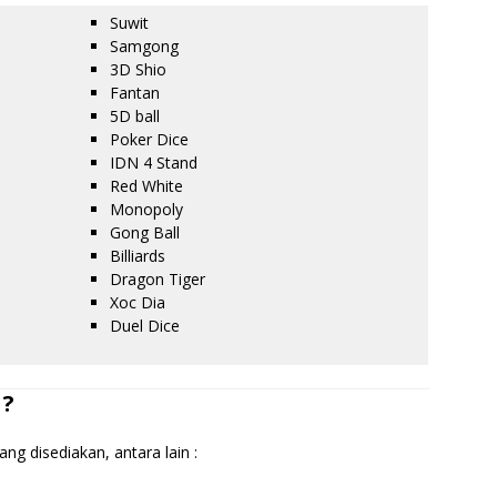
Suwit
Samgong
3D Shio
Fantan
5D ball
Poker Dice
IDN 4 Stand
Red White
Monopoly
Gong Ball
Billiards
Dragon Tiger
Xoc Dia
Duel Dice
 ?
 disediakan, antara lain :