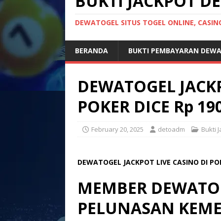
BUKTI JACKPOT D
DEWATOGEL SITUS TOGEL ONLINE, CASINO
BERANDA
BUKTI PEMBAYARAN DEW
DEWATOGEL JACKP
POKER DICE Rp 190
February 20, 2025
detoadm
Bukti
DEWATOGEL JACKPOT LIVE CASINO DI POKE
MEMBER DEWATO
PELUNASAN KEME