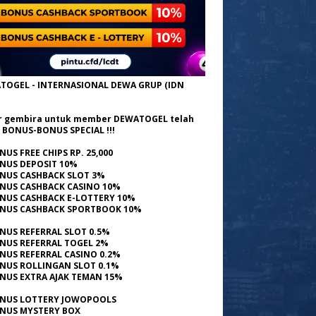
TOGEL - INTERNASIONAL DEWA GRUP (IDN
r gembira untuk member DEWATOGEL telah
r
BONUS-BONUS SPECIAL
!!!
US FREE CHIPS RP. 25,000
NUS DEPOSIT 10%
NUS CASHBACK SLOT 3%
NUS CASHBACK CASINO 10%
NUS CASHBACK E-LOTTERY 10%
NUS CASHBACK SPORTBOOK 10%
NUS REFERRAL SLOT 0.5%
NUS REFERRAL TOGEL 2%
NUS REFERRAL CASINO 0.2%
NUS ROLLINGAN SLOT 0.1%
NUS EXTRA AJAK TEMAN 15%
NUS LOTTERY JOWOPOOLS
NUS MYSTERY BOX