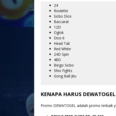
24
Roulette
Sicbo Dice
Baccarat
12D
Oglok
Dice 6
Head Tail
Red White
24D Spin
48D
Bingo Sicbo
Shio Fights
Gong Ball Jitu
KENAPA HARUS DEWATOGEL
Promo DEWATOGEL adalah promo terbaik yang