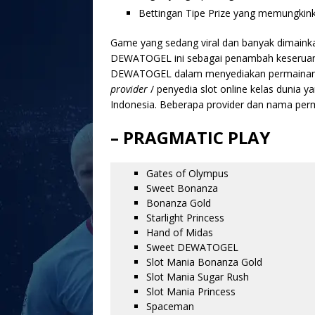
Bettingan Tipe Prize yang memungki
Game yang sedang viral dan banyak dimainkan
DEWATOGEL ini sebagai penambah keseruan a
DEWATOGEL dalam menyediakan permainan s
provider
/ penyedia slot online kelas dunia 
Indonesia. Beberapa provider dan nama per
– PRAGMATIC PLAY
Gates of Olympus
Sweet Bonanza
Bonanza Gold
Starlight Princess
Hand of Midas
Sweet DEWATOGEL
Slot Mania Bonanza Gold
Slot Mania Sugar Rush
Slot Mania Princess
Spaceman