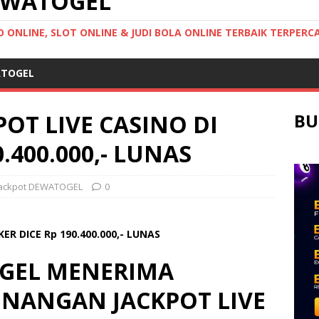
EWATOGEL
 ONLINE, SLOT ONLINE & JUDI BOLA ONLINE TERBAIK TERPERCA
ATOGEL
OT LIVE CASINO DI
BU
.400.000,- LUNAS
 Jackpot DEWATOGEL
0
R DICE Rp 190.400.000,- LUNAS
GEL MENERIMA
NANGAN JACKPOT LIVE