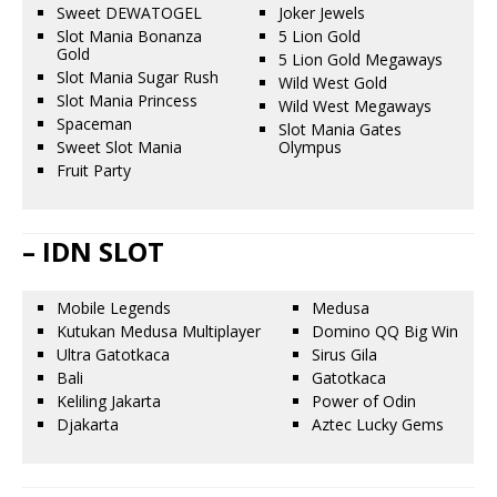
Sweet DEWATOGEL
Joker Jewels
Slot Mania Bonanza
5 Lion Gold
Gold
5 Lion Gold Megaways
Slot Mania Sugar Rush
Wild West Gold
Slot Mania Princess
Wild West Megaways
Spaceman
Slot Mania Gates
Sweet Slot Mania
Olympus
Fruit Party
– IDN SLOT
Mobile Legends
Medusa
Kutukan Medusa Multiplayer
Domino QQ Big Win
Ultra Gatotkaca
Sirus Gila
Bali
Gatotkaca
Keliling Jakarta
Power of Odin
Djakarta
Aztec Lucky Gems