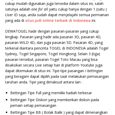
cukup mudah digunakan juga tersedia dalam situs ini, salah
satunya adalah
one for all
yaitu cukup hanya dengan 1 (satu )
User ID saja, anda sudah dapat menjelajahi semua permainan
yang ada di
situs judi online terbaik di Indonesia
ini.
DEWATOGEL hadir dengan pasaran-pasaran yang cukup
lengkap. Pasaran yang hadir ada pasaran 3D, pasaran 4D,
pasaran WILD 4D, dan juga pasaran 5D. Pasaran 4D, yang
terkenal diantara pencinta TOGEL di INDONESIA adalah Togel
Sydney, Togel Singapore, Togel Hongkong. Selain 3 (tiga)
pasaran tersebut, pasaran Togel Toto Macau yang bisa
disaksikan secara Live setiap hari di platform Youtube juga
dapat ditemukan di situs ini. Tipe-tipe pasangan /
bettingan
yang beragam dapat dipilih pada saat melakukan pemasangan
taruhan anda. Tipe yang dimaksud antara lain :
Bettingan Tipe Full yang memiliki hadiah terbesar
Bettingan Tipe Diskon yang memberikan diskon pada
pemain setiap pemasangan
Bettingan Tipe BB ( Bolak Balik ) yang dapat dimenangkan