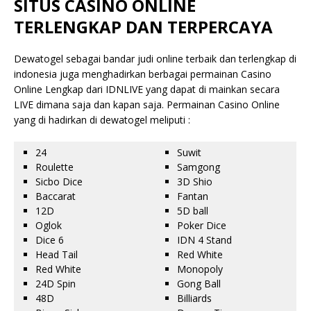
SITUS CASINO ONLINE
TERLENGKAP DAN TERPERCAYA
Dewatogel sebagai bandar judi online terbaik dan terlengkap di
indonesia juga menghadirkan berbagai permainan Casino
Online Lengkap dari IDNLIVE yang dapat di mainkan secara
LIVE dimana saja dan kapan saja. Permainan Casino Online
yang di hadirkan di dewatogel meliputi :
24
Suwit
Roulette
Samgong
Sicbo Dice
3D Shio
Baccarat
Fantan
12D
5D ball
Oglok
Poker Dice
Dice 6
IDN 4 Stand
Head Tail
Red White
Red White
Monopoly
24D Spin
Gong Ball
48D
Billiards