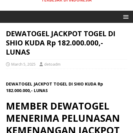
DEWATOGEL JACKPOT TOGEL DI
SHIO KUDA Rp 182.000.000,-
LUNAS
March 5, 2025
detoadm
DEWATOGEL JACKPOT TOGEL DI SHIO KUDA Rp
182.000.000,- LUNAS
MEMBER DEWATOGEL
MENERIMA PELUNASAN
KEMENANGAN JACKPOT