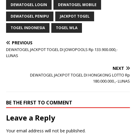
DEWATOGEL LOGIN
DEWATOGEL MOBILE
DEWATOGEL PENIPU
JACKPOT TOGEL
TOGEL INDONESIA
TOGEL WLA
PREVIOUS
DEWATOGEL JACKPOT TOGEL DI JOWOPOOLS Rp 133.900.000,-
LUNAS
NEXT
DEWATOGEL JACKPOT TOGEL DI HONGKONG LOTTO Rp
180.000.000.,- LUNAS
BE THE FIRST TO COMMENT
Leave a Reply
Your email address will not be published.