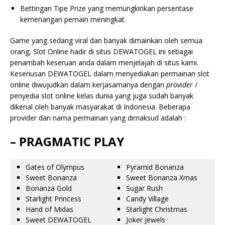
Bettingan Tipe Prize yang memungkinkan persentase
kemenangan pemain meningkat.
Game yang sedang viral dan banyak dimainkan oleh semua
orang, Slot Online hadir di situs DEWATOGEL ini sebagai
penambah keseruan anda dalam menjelajah di situs kami.
Keseriusan DEWATOGEL dalam menyediakan permainan slot
online diwujudkan dalam kerjasamanya dengan
provider
/
penyedia slot online kelas dunia yang juga sudah banyak
dikenal oleh banyak masyarakat di Indonesia. Beberapa
provider dan nama permainan yang dimaksud adalah :
– PRAGMATIC PLAY
Gates of Olympus
Pyramid Bonanza
Sweet Bonanza
Sweet Bonanza Xmas
Bonanza Gold
Sugar Rush
Starlight Princess
Candy Village
Hand of Midas
Starlight Christmas
Sweet DEWATOGEL
Joker Jewels