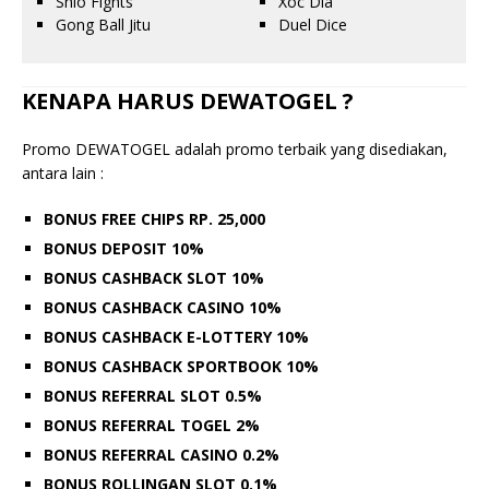
Shio Fights
Xoc Dia
Gong Ball Jitu
Duel Dice
KENAPA HARUS DEWATOGEL ?
Promo DEWATOGEL adalah promo terbaik yang disediakan,
antara lain :
BONUS FREE CHIPS RP. 25,000
BONUS DEPOSIT 10%
BONUS CASHBACK SLOT 10%
BONUS CASHBACK CASINO 10%
BONUS CASHBACK E-LOTTERY 10%
BONUS CASHBACK SPORTBOOK 10%
BONUS REFERRAL SLOT 0.5%
BONUS REFERRAL TOGEL 2%
BONUS REFERRAL CASINO 0.2%
BONUS ROLLINGAN SLOT 0.1%