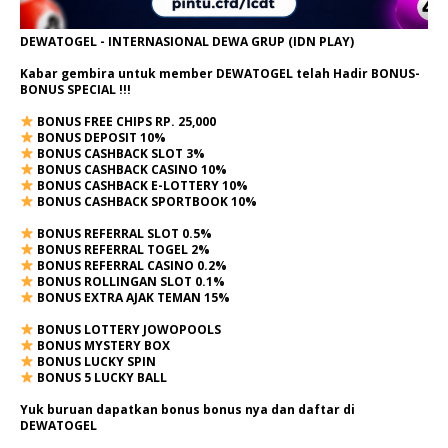
DEWATOGEL - INTERNASIONAL DEWA GRUP (IDN PLAY)
Kabar gembira untuk member DEWATOGEL telah Hadir
BONUS-
BONUS SPECIAL
!!!
BONUS FREE CHIPS RP. 25,000
BONUS DEPOSIT 10%
BONUS CASHBACK SLOT 3%
BONUS CASHBACK CASINO 10%
BONUS CASHBACK E-LOTTERY 10%
BONUS CASHBACK SPORTBOOK 10%
BONUS REFERRAL SLOT 0.5%
BONUS REFERRAL TOGEL 2%
BONUS REFERRAL CASINO 0.2%
BONUS ROLLINGAN SLOT 0.1%
BONUS EXTRA AJAK TEMAN 15%
BONUS LOTTERY JOWOPOOLS
BONUS MYSTERY BOX
BONUS LUCKY SPIN
BONUS 5 LUCKY BALL
Yuk buruan dapatkan bonus bonus nya dan daftar di
DEWATOGEL