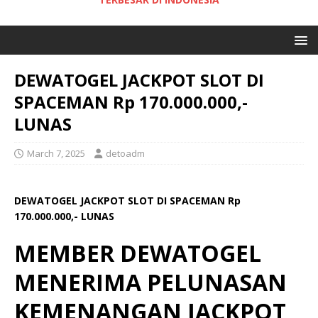
DEWATOGEL JACKPOT SLOT DI
SPACEMAN Rp 170.000.000,-
LUNAS
March 7, 2025
detoadm
DEWATOGEL JACKPOT SLOT DI SPACEMAN Rp
170.000.000,- LUNAS
MEMBER DEWATOGEL
MENERIMA PELUNASAN
KEMENANGAN JACKPOT