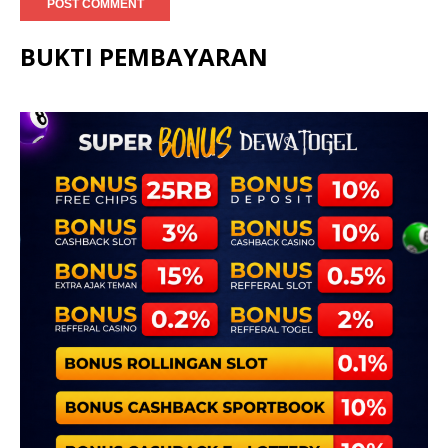
BUKTI PEMBAYARAN