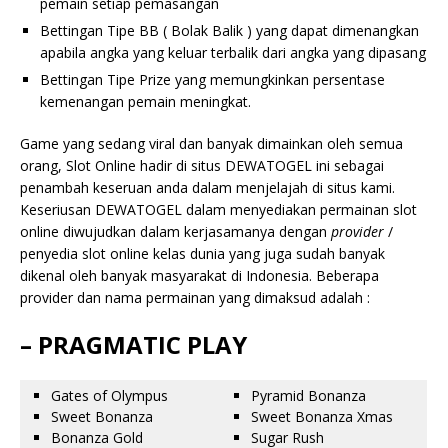
pemain setiap pemasangan
Bettingan Tipe BB ( Bolak Balik ) yang dapat dimenangkan
apabila angka yang keluar terbalik dari angka yang dipasang
Bettingan Tipe Prize yang memungkinkan persentase
kemenangan pemain meningkat.
Game yang sedang viral dan banyak dimainkan oleh semua
orang, Slot Online hadir di situs DEWATOGEL ini sebagai
penambah keseruan anda dalam menjelajah di situs kami.
Keseriusan DEWATOGEL dalam menyediakan permainan slot
online diwujudkan dalam kerjasamanya dengan
provider
/
penyedia slot online kelas dunia yang juga sudah banyak
dikenal oleh banyak masyarakat di Indonesia. Beberapa
provider dan nama permainan yang dimaksud adalah :
– PRAGMATIC PLAY
Gates of Olympus
Pyramid Bonanza
Sweet Bonanza
Sweet Bonanza Xmas
Bonanza Gold
Sugar Rush