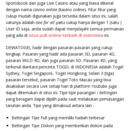
Sportsbook dan juga Live Casino atau yang biasa dikenal
dengan nama
casino online
(kasino online). Fitur-fitur yang
cukup mudah digunakan juga tersedia dalam situs ini, salah
satunya adalah
one for all
yaitu cukup hanya dengan 1 (satu )
User ID saja, anda sudah dapat menjelajahi semua permainan
yang ada di
situs judi online terbaik di Indonesia
ini.
DEWATOGEL hadir dengan pasaran-pasaran yang cukup
lengkap. Pasaran yang hadir ada pasaran 3D, pasaran 4D,
pasaran WILD 4D, dan juga pasaran 5D. Pasaran 4D, yang
terkenal diantara pencinta TOGEL di INDONESIA adalah Togel
Sydney, Togel Singapore, Togel Hongkong. Selain 3 (tiga)
pasaran tersebut, pasaran Togel Toto Macau yang bisa
disaksikan secara Live setiap hari di platform Youtube juga
dapat ditemukan di situs ini. Tipe-tipe pasangan /
bettingan
yang beragam dapat dipilih pada saat melakukan pemasangan
taruhan anda. Tipe yang dimaksud antara lain :
Bettingan Tipe Full yang memiliki hadiah terbesar
Bettingan Tipe Diskon yang memberikan diskon pada