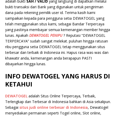
adalah bukti
SAH / VALID
yang langsung di dapatkan melalui
bukti transaksi dari Bank yang digunakan untuk pengiriman
dana pada rekening pemilik user id. Terima kasih kami
sampaikan kepada para pengguna setia DEWATOGEL yang
telah menggunakan situs kami, sebagai Bandar Terpercaya
yang pastinya membayar semua kemenangan member hingga
lunas. Apakah
DEWATOGEL PENIPU
? Reputasi “DEWATOGEL
TERPERCAYA” sudah sangat melekat. puluhan hingga ratusan
ribu pengguna setia DEWATOGEL tetap menggunakan situs
terbesar dan terbaik di Indonesia ini. Hapus rasa was-was dan
khawatir anda, kemenangan anda berapapun PASTI
dibayarkan hingga lunas.
INFO DEWATOGEL YANG HARUS DI
KETAHUI
DEWATOGEL
adalah Situs Online Terpercaya, Terbaik,
Terlengkap dan Terbesar di Indonesia bahkan di Asia sekalipun.
Sebagai
situs jud
i
online terbesar di Indonesia
, Dewatogel
menyediakan permainan seperti Togel online, Slot online,