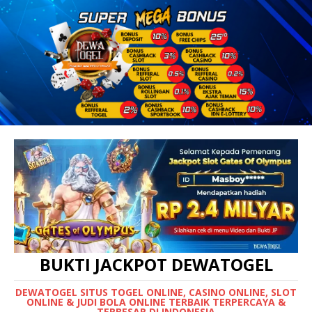
BUKTI JACKPOT DEWATOGEL
DEWATOGEL SITUS TOGEL ONLINE, CASINO ONLINE, SLOT
ONLINE & JUDI BOLA ONLINE TERBAIK TERPERCAYA &
TERBESAR DI INDONESIA