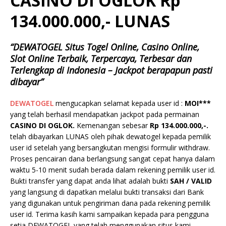
CASINO DI OGLOK Rp
134.000.000,- LUNAS
“DEWATOGEL Situs Togel Online, Casino Online,
Slot Online Terbaik, Terpercaya, Terbesar dan
Terlengkap di Indonesia – Jackpot berapapun pasti
dibayar”
DEWATOGEL
mengucapkan selamat kepada user id :
MOI***
yang telah berhasil mendapatkan jackpot pada permainan
CASINO DI OGLOK.
Kemenangan sebesar
Rp 134.000.000,-.
telah dibayarkan LUNAS oleh pihak dewatogel kepada pemilik
user id setelah yang bersangkutan mengisi formulir withdraw.
Proses pencairan dana berlangsung sangat cepat hanya dalam
waktu 5-10 menit sudah berada dalam rekening pemilik user id.
Bukti transfer yang dapat anda lihat adalah bukti
SAH / VALID
yang langsung di dapatkan melalui bukti transaksi dari Bank
yang digunakan untuk pengiriman dana pada rekening pemilik
user id. Terima kasih kami sampaikan kepada para pengguna
setia DEWATOGEL yang telah menggunakan situs kami,