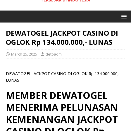
DEWATOGEL JACKPOT CASINO DI
OGLOK Rp 134.000.000,- LUNAS
March 25, 2025
detoadm
DEWATOGEL JACKPOT CASINO DI OGLOK Rp 134.000.000,-
LUNAS
MEMBER DEWATOGEL
MENERIMA PELUNASAN
KEMENANGAN JACKPOT