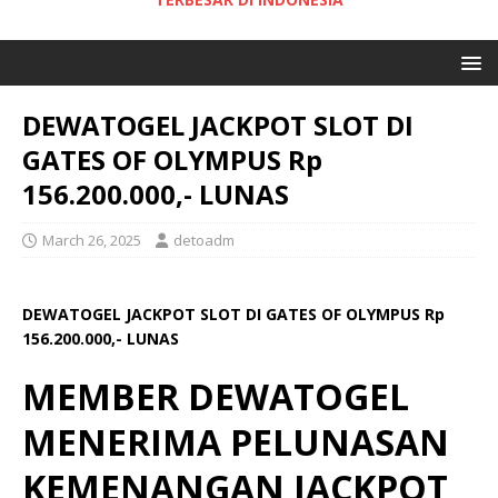
DEWATOGEL JACKPOT SLOT DI
GATES OF OLYMPUS Rp
156.200.000,- LUNAS
March 26, 2025
detoadm
DEWATOGEL JACKPOT SLOT DI GATES OF OLYMPUS Rp
156.200.000,- LUNAS
MEMBER DEWATOGEL
MENERIMA PELUNASAN
KEMENANGAN JACKPOT