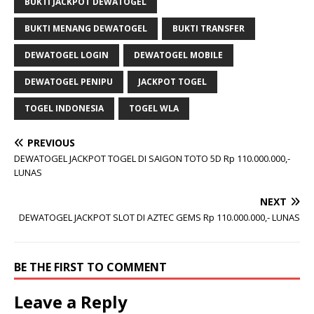
BUKTI JACKPOT DEWATOGEL
BUKTI MENANG DEWATOGEL
BUKTI TRANSFER
DEWATOGEL LOGIN
DEWATOGEL MOBILE
DEWATOGEL PENIPU
JACKPOT TOGEL
TOGEL INDONESIA
TOGEL WLA
PREVIOUS
DEWATOGEL JACKPOT TOGEL DI SAIGON TOTO 5D Rp 110.000.000,-
LUNAS
NEXT
DEWATOGEL JACKPOT SLOT DI AZTEC GEMS Rp 110.000.000,- LUNAS
BE THE FIRST TO COMMENT
Leave a Reply