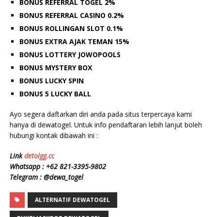
BONUS REFERRAL TOGEL 2%
BONUS REFERRAL CASINO 0.2%
BONUS ROLLINGAN SLOT 0.1%
BONUS EXTRA AJAK TEMAN 15%
BONUS LOTTERY JOWOPOOLS
BONUS MYSTERY BOX
BONUS LUCKY SPIN
BONUS 5 LUCKY BALL
Ayo segera daftarkan diri anda pada situs terpercaya kami
hanya di dewatogel. Untuk info pendaftaran lebih lanjut boleh
hubungi kontak dibawah ini :
Link
detolgg.cc
Whatsapp :
+62 8
21-3395-9802
Telegram : @dewa_togel
ALTERNATIF DEWATOGEL