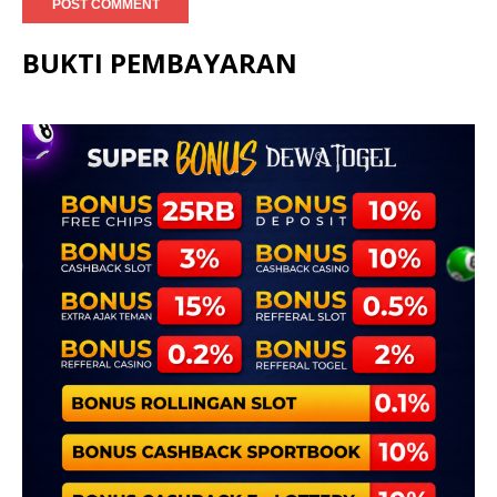
BUKTI PEMBAYARAN