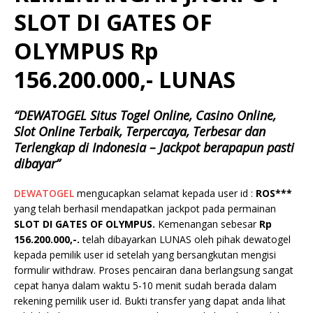
SLOT DI GATES OF
OLYMPUS Rp
156.200.000,- LUNAS
“DEWATOGEL Situs Togel Online, Casino Online,
Slot Online Terbaik, Terpercaya, Terbesar dan
Terlengkap di Indonesia – Jackpot berapapun pasti
dibayar”
DEWATOGEL
mengucapkan selamat kepada user id :
ROS***
yang telah berhasil mendapatkan jackpot pada permainan
SLOT DI GATES OF OLYMPUS.
Kemenangan sebesar
Rp
156.200.000,-.
telah dibayarkan LUNAS oleh pihak dewatogel
kepada pemilik user id setelah yang bersangkutan mengisi
formulir withdraw. Proses pencairan dana berlangsung sangat
cepat hanya dalam waktu 5-10 menit sudah berada dalam
rekening pemilik user id. Bukti transfer yang dapat anda lihat