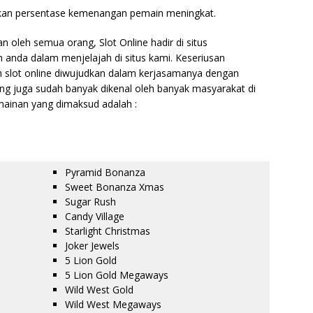
nkan persentase kemenangan pemain meningkat.
 oleh semua orang, Slot Online hadir di situs
nda dalam menjelajah di situs kami. Keseriusan
lot online diwujudkan dalam kerjasamanya dengan
yang juga sudah banyak dikenal oleh banyak masyarakat di
mainan yang dimaksud adalah :
Pyramid Bonanza
Sweet Bonanza Xmas
Sugar Rush
Candy Village
Starlight Christmas
Joker Jewels
5 Lion Gold
5 Lion Gold Megaways
Wild West Gold
Wild West Megaways