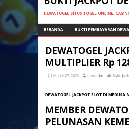
BUKTI JACKPOT D
DEWATOGEL SITUS TOGEL ONLINE, CASINO
BERANDA
BUKTI PEMBAYARAN DEW
DEWATOGEL JACK
MULTIPLIER Rp 12
March 27, 2025
detoadm
Bukti Ja
DEWATOGEL JACKPOT SLOT DI MEDUSA MUL
MEMBER DEWATO
PELUNASAN KEME