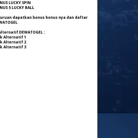
NUS LUCKY SPIN
NUS 5 LUCKY BALL
uruan dapatkan bonus bonus nya dan daftar
EWATOGEL
Alternatif
DEWATOGEL
:
k Alternatif 1
k Alternatif 2
k Alternatif 3