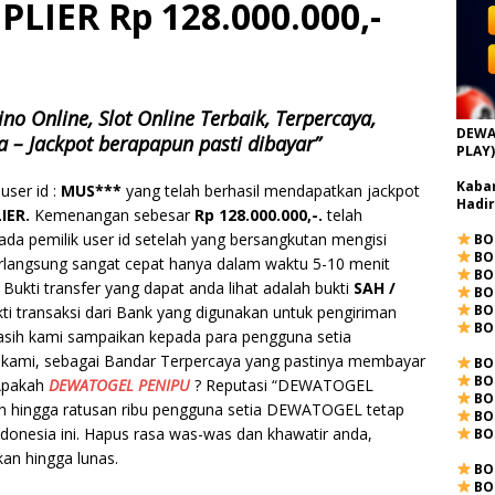
LIER Rp 128.000.000,-
no Online, Slot Online Terbaik, Terpercaya,
DEWA
a – Jackpot berapapun pasti dibayar”
PLAY)
Kaba
ser id :
MUS***
yang telah berhasil mendapatkan jackpot
Hadi
IER.
Kemenangan sebesar
Rp 128.000.000,-.
telah
da pemilik user id setelah yang bersangkutan mengisi
BON
BO
erlangsung sangat cepat hanya dalam waktu 5-10 menit
BO
 Bukti transfer yang dapat anda lihat adalah bukti
SAH /
BO
BO
ti transaksi dari Bank yang digunakan untuk pengiriman
BO
kasih kami sampaikan kepada para pengguna setia
ami, sebagai Bandar Terpercaya yang pastinya membayar
BO
BO
Apakah
DEWATOGEL PENIPU
? Reputasi “DEWATOGEL
BO
n hingga ratusan ribu pengguna setia DEWATOGEL tetap
BO
ndonesia ini. Hapus rasa was-was dan khawatir anda,
BO
an hingga lunas.
BO
BO