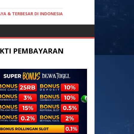
YA & TERBESAR DI INDONESIA
KTI PEMBAYARAN