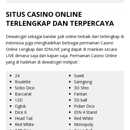
SITUS CASINO ONLINE
TERLENGKAP DAN TERPERCAYA
Dewatogel sebagai bandar judi online terbaik dan terlengkap di
indonesia juga menghadirkan berbagai permainan Casino
Online Lengkap dari IDNLIVE yang dapat di mainkan secara
LIVE dimana saja dan kapan saja. Permainan Casino Online
yang di hadirkan di dewatogel meliputi :
24
Suwit
Roulette
Samgong
Sicbo Dice
3D Shio
Baccarat
Fantan
12D
5D ball
Oglok
Poker Dice
Dice 6
IDN 4 Stand
Head Tail
Red White
Red White
Monopoly