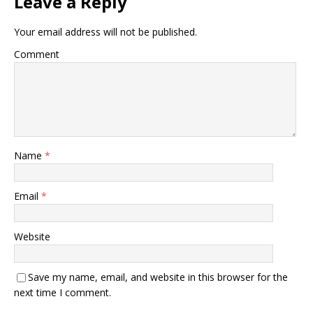
Leave a Reply
Your email address will not be published.
Comment
Name
*
Email
*
Website
Save my name, email, and website in this browser for the
next time I comment.