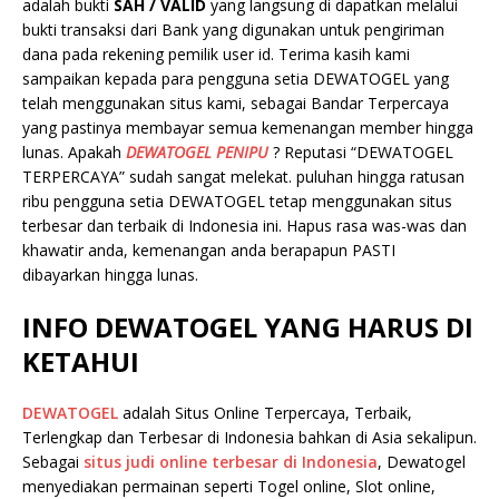
adalah bukti
SAH / VALID
yang langsung di dapatkan melalui
bukti transaksi dari Bank yang digunakan untuk pengiriman
dana pada rekening pemilik user id. Terima kasih kami
sampaikan kepada para pengguna setia DEWATOGEL yang
telah menggunakan situs kami, sebagai Bandar Terpercaya
yang pastinya membayar semua kemenangan member hingga
lunas. Apakah
DEWATOGEL PENIPU
? Reputasi “DEWATOGEL
TERPERCAYA” sudah sangat melekat. puluhan hingga ratusan
ribu pengguna setia DEWATOGEL tetap menggunakan situs
terbesar dan terbaik di Indonesia ini. Hapus rasa was-was dan
khawatir anda, kemenangan anda berapapun PASTI
dibayarkan hingga lunas.
INFO DEWATOGEL YANG HARUS DI
KETAHUI
DEWATOGEL
adalah Situs Online Terpercaya, Terbaik,
Terlengkap dan Terbesar di Indonesia bahkan di Asia sekalipun.
Sebagai
situs jud
i
online terbesar di Indonesia
, Dewatogel
menyediakan permainan seperti Togel online, Slot online,