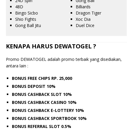
24D Spin
Gong Ball
48D
Billiards
Bingo Sicbo
Dragon Tiger
Shio Fights
Xoc Dia
Gong Ball Jitu
Duel Dice
KENAPA HARUS DEWATOGEL ?
Promo DEWATOGEL adalah promo terbaik yang disediakan,
antara lain :
BONUS FREE CHIPS RP. 25,000
BONUS DEPOSIT 10%
BONUS CASHBACK SLOT 10%
BONUS CASHBACK CASINO 10%
BONUS CASHBACK E-LOTTERY 10%
BONUS CASHBACK SPORTBOOK 10%
BONUS REFERRAL SLOT 0.5%