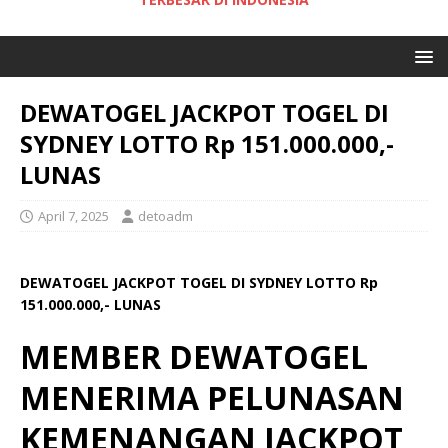
DEWATOGEL JACKPOT TOGEL DI
SYDNEY LOTTO Rp 151.000.000,-
LUNAS
April 7, 2025
detoadm
DEWATOGEL JACKPOT TOGEL DI SYDNEY LOTTO Rp
151.000.000,- LUNAS
MEMBER DEWATOGEL
MENERIMA PELUNASAN
KEMENANGAN JACKPOT