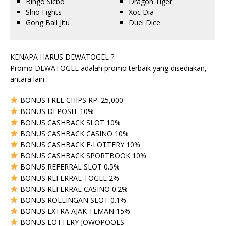
Bingo Sicbo
Dragon Tiger
Shio Fights
Xoc Dia
Gong Ball Jitu
Duel Dice
KENAPA HARUS DEWATOGEL ?
Promo DEWATOGEL adalah promo terbaik yang disediakan,
antara lain :
BONUS FREE CHIPS RP. 25,000
BONUS DEPOSIT 10%
BONUS CASHBACK SLOT 10%
BONUS CASHBACK CASINO 10%
BONUS CASHBACK E-LOTTERY 10%
BONUS CASHBACK SPORTBOOK 10%
BONUS REFERRAL SLOT 0.5%
BONUS REFERRAL TOGEL 2%
BONUS REFERRAL CASINO 0.2%
BONUS ROLLINGAN SLOT 0.1%
BONUS EXTRA AJAK TEMAN 15%
BONUS LOTTERY JOWOPOOLS