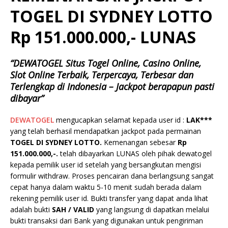
TOGEL DI SYDNEY LOTTO
Rp 151.000.000,- LUNAS
“DEWATOGEL Situs Togel Online, Casino Online,
Slot Online Terbaik, Terpercaya, Terbesar dan
Terlengkap di Indonesia – Jackpot berapapun pasti
dibayar”
DEWATOGEL
mengucapkan selamat kepada user id :
LAK***
yang telah berhasil mendapatkan jackpot pada permainan
TOGEL DI SYDNEY LOTTO.
Kemenangan sebesar
Rp
151.000.000,-.
telah dibayarkan LUNAS oleh pihak dewatogel
kepada pemilik user id setelah yang bersangkutan mengisi
formulir withdraw. Proses pencairan dana berlangsung sangat
cepat hanya dalam waktu 5-10 menit sudah berada dalam
rekening pemilik user id. Bukti transfer yang dapat anda lihat
adalah bukti
SAH / VALID
yang langsung di dapatkan melalui
bukti transaksi dari Bank yang digunakan untuk pengiriman