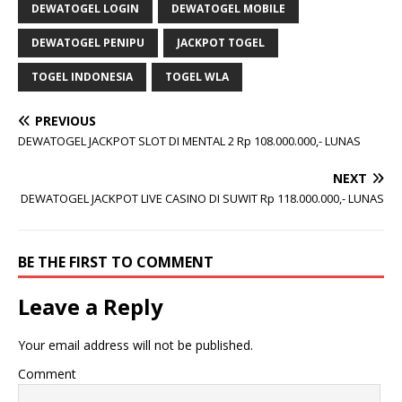
DEWATOGEL LOGIN
DEWATOGEL MOBILE
DEWATOGEL PENIPU
JACKPOT TOGEL
TOGEL INDONESIA
TOGEL WLA
PREVIOUS
DEWATOGEL JACKPOT SLOT DI MENTAL 2 Rp 108.000.000,- LUNAS
NEXT
DEWATOGEL JACKPOT LIVE CASINO DI SUWIT Rp 118.000.000,- LUNAS
BE THE FIRST TO COMMENT
Leave a Reply
Your email address will not be published.
Comment