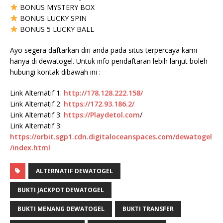
BONUS MYSTERY BOX
BONUS LUCKY SPIN
BONUS 5 LUCKY BALL
Ayo segera daftarkan diri anda pada situs terpercaya kami
hanya di dewatogel. Untuk info pendaftaran lebih lanjut boleh
hubungi kontak dibawah ini :
Link Alternatif 1:
http://178.128.222.158/
Link Alternatif 2:
https://172.93.186.2/
Link Alternatif 3:
https://
Playdetol.com
/
Link Alternatif 3:
https://orbit.sgp1.cdn.digitaloceanspaces.com/dewatogel
/index.html
ALTERNATIF DEWATOGEL
BUKTI JACKPOT DEWATOGEL
BUKTI MENANG DEWATOGEL
BUKTI TRANSFER