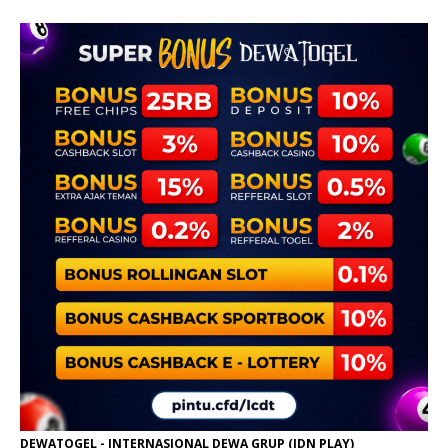
DEWATOGEL - INTERNASIONAL DEWA GRUP (IDN PLAY)