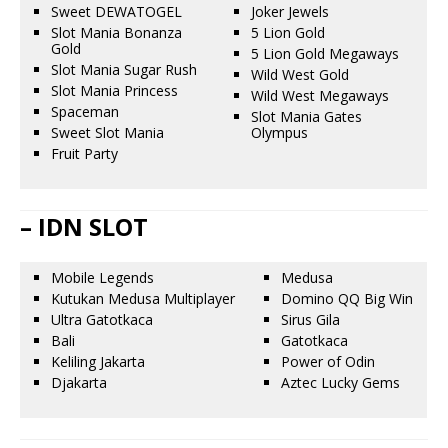
Sweet DEWATOGEL
Joker Jewels
Slot Mania Bonanza
5 Lion Gold
Gold
5 Lion Gold Megaways
Slot Mania Sugar Rush
Wild West Gold
Slot Mania Princess
Wild West Megaways
Spaceman
Slot Mania Gates
Sweet Slot Mania
Olympus
Fruit Party
– IDN SLOT
Mobile Legends
Medusa
Kutukan Medusa Multiplayer
Domino QQ Big Win
Ultra Gatotkaca
Sirus Gila
Bali
Gatotkaca
Keliling Jakarta
Power of Odin
Djakarta
Aztec Lucky Gems