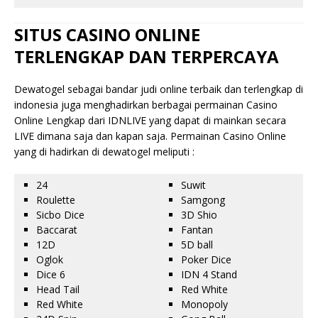
SITUS CASINO ONLINE
TERLENGKAP DAN TERPERCAYA
Dewatogel sebagai bandar judi online terbaik dan terlengkap di
indonesia juga menghadirkan berbagai permainan Casino
Online Lengkap dari IDNLIVE yang dapat di mainkan secara
LIVE dimana saja dan kapan saja. Permainan Casino Online
yang di hadirkan di dewatogel meliputi :
24
Suwit
Roulette
Samgong
Sicbo Dice
3D Shio
Baccarat
Fantan
12D
5D ball
Oglok
Poker Dice
Dice 6
IDN 4 Stand
Head Tail
Red White
Red White
Monopoly