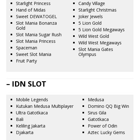
Starlight Princess
Candy Village
Hand of Midas
Starlight Christmas
Sweet DEWATOGEL
Joker Jewels
Slot Mania Bonanza
5 Lion Gold
Gold
5 Lion Gold Megaways
Slot Mania Sugar Rush
Wild West Gold
Slot Mania Princess
Wild West Megaways
Spaceman
Slot Mania Gates
Sweet Slot Mania
Olympus
Fruit Party
– IDN SLOT
Mobile Legends
Medusa
Kutukan Medusa Multiplayer
Domino QQ Big Win
Ultra Gatotkaca
Sirus Gila
Bali
Gatotkaca
Keliling Jakarta
Power of Odin
Djakarta
Aztec Lucky Gems