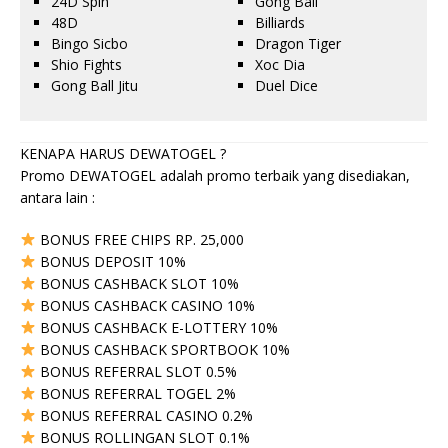
24D Spin
Gong Ball
48D
Billiards
Bingo Sicbo
Dragon Tiger
Shio Fights
Xoc Dia
Gong Ball Jitu
Duel Dice
KENAPA HARUS DEWATOGEL ?
Promo DEWATOGEL adalah promo terbaik yang disediakan,
antara lain :
BONUS FREE CHIPS RP. 25,000
BONUS DEPOSIT 10%
BONUS CASHBACK SLOT 10%
BONUS CASHBACK CASINO 10%
BONUS CASHBACK E-LOTTERY 10%
BONUS CASHBACK SPORTBOOK 10%
BONUS REFERRAL SLOT 0.5%
BONUS REFERRAL TOGEL 2%
BONUS REFERRAL CASINO 0.2%
BONUS ROLLINGAN SLOT 0.1%