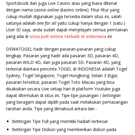
Sportsbook dan juga Live Casino atau yang biasa dikenal
dengan nama
casino online
(kasino online). Fitur-fitur yang
cukup mudah digunakan juga tersedia dalam situs ini, salah
satunya adalah
one for all
yaitu cukup hanya dengan 1 (satu )
User ID saja, anda sudah dapat menjelajahi semua permainan
yang ada di
situs judi
online terbaik di Indonesia
ini.
DEWATOGEL hadir dengan pasaran-pasaran yang cukup
lengkap. Pasaran yang hadir ada pasaran 3D, pasaran 4D,
pasaran WILD 4D, dan juga pasaran 5D. Pasaran 4D, yang
terkenal diantara pencinta TOGEL di INDONESIA adalah Togel
Sydney, Togel Singapore, Togel Hongkong. Selain 3 (tiga)
pasaran tersebut, pasaran Togel Toto Macau yang bisa
disaksikan secara Live setiap hari di platform Youtube juga
dapat ditemukan di situs ini. Tipe-tipe pasangan /
bettingan
yang beragam dapat dipilih pada saat melakukan pemasangan
taruhan anda. Tipe yang dimaksud antara lain :
Bettingan Tipe Full yang memiliki hadiah terbesar
Bettingan Tipe Diskon yang memberikan diskon pada