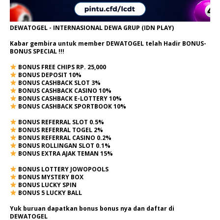
DEWATOGEL - INTERNASIONAL DEWA GRUP (IDN PLAY)
Kabar gembira untuk member DEWATOGEL telah Hadir
BONUS-
BONUS SPECIAL
!!!
BONUS FREE CHIPS RP. 25,000
BONUS DEPOSIT 10%
BONUS CASHBACK SLOT 3%
BONUS CASHBACK CASINO 10%
BONUS CASHBACK E-LOTTERY 10%
BONUS CASHBACK SPORTBOOK 10%
BONUS REFERRAL SLOT 0.5%
BONUS REFERRAL TOGEL 2%
BONUS REFERRAL CASINO 0.2%
BONUS ROLLINGAN SLOT 0.1%
BONUS EXTRA AJAK TEMAN 15%
BONUS LOTTERY JOWOPOOLS
BONUS MYSTERY BOX
BONUS LUCKY SPIN
BONUS 5 LUCKY BALL
Yuk buruan dapatkan bonus bonus nya dan daftar di
DEWATOGEL