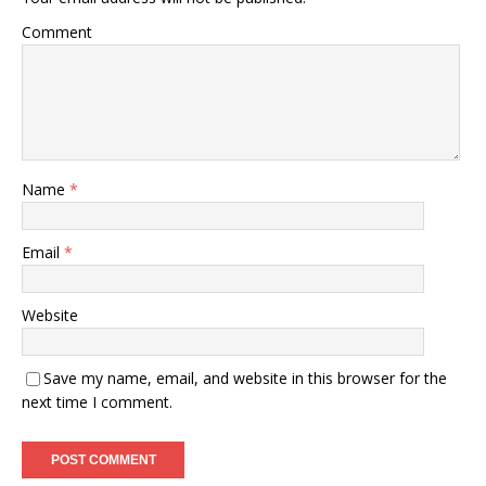
Comment
Name
*
Email
*
Website
Save my name, email, and website in this browser for the
next time I comment.