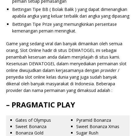
pemain setiap pemasangan
Bettingan Tipe BB ( Bolak Balik ) yang dapat dimenangkan
apabila angka yang keluar terbalik dari angka yang dipasang
Bettingan Tipe Prize yang memungkinkan persentase
kemenangan pemain meningkat.
Game yang sedang viral dan banyak dimainkan oleh semua
orang, Slot Online hadir di situs DEWATOGEL ini sebagai
penambah keseruan anda dalam menjelajah di situs kami.
Keseriusan DEWATOGEL dalam menyediakan permainan slot
online diwujudkan dalam kerjasamanya dengan
provider
/
penyedia slot online kelas dunia yang juga sudah banyak
dikenal oleh banyak masyarakat di Indonesia. Beberapa
provider dan nama permainan yang dimaksud adalah :
– PRAGMATIC PLAY
Gates of Olympus
Pyramid Bonanza
Sweet Bonanza
Sweet Bonanza Xmas
Bonanza Gold
Sugar Rush