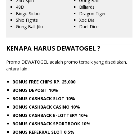
24D Spin
Gong Ball
48D
Billiards
Bingo Sicbo
Dragon Tiger
Shio Fights
Xoc Dia
Gong Ball Jitu
Duel Dice
KENAPA HARUS DEWATOGEL ?
Promo DEWATOGEL adalah promo terbaik yang disediakan,
antara lain :
BONUS FREE CHIPS RP. 25,000
BONUS DEPOSIT 10%
BONUS CASHBACK SLOT 10%
BONUS CASHBACK CASINO 10%
BONUS CASHBACK E-LOTTERY 10%
BONUS CASHBACK SPORTBOOK 10%
BONUS REFERRAL SLOT 0.5%