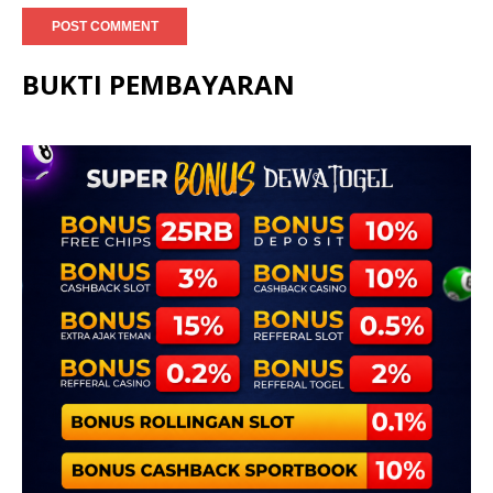
BUKTI PEMBAYARAN