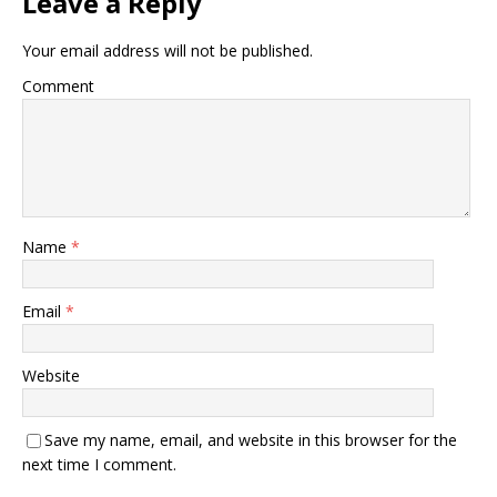
Leave a Reply
Your email address will not be published.
Comment
Name
*
Email
*
Website
Save my name, email, and website in this browser for the
next time I comment.