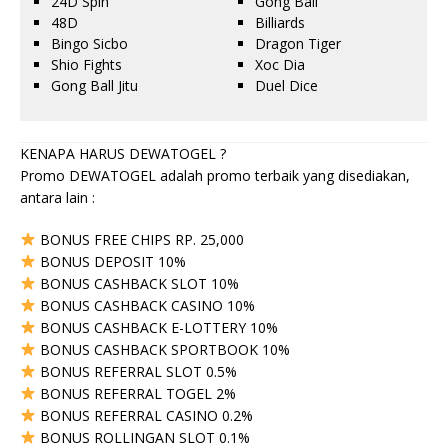
24D Spin
Gong Ball
48D
Billiards
Bingo Sicbo
Dragon Tiger
Shio Fights
Xoc Dia
Gong Ball Jitu
Duel Dice
KENAPA HARUS DEWATOGEL ?
Promo DEWATOGEL adalah promo terbaik yang disediakan,
antara lain :
BONUS FREE CHIPS RP. 25,000
BONUS DEPOSIT 10%
BONUS CASHBACK SLOT 10%
BONUS CASHBACK CASINO 10%
BONUS CASHBACK E-LOTTERY 10%
BONUS CASHBACK SPORTBOOK 10%
BONUS REFERRAL SLOT 0.5%
BONUS REFERRAL TOGEL 2%
BONUS REFERRAL CASINO 0.2%
BONUS ROLLINGAN SLOT 0.1%