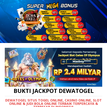
BUKTI JACKPOT DEWATOGEL
DEWATOGEL SITUS TOGEL ONLINE, CASINO ONLINE, SLOT
ONLINE & JUDI BOLA ONLINE TERBAIK TERPERCAYA &
TERBESAR DI INDONESIA