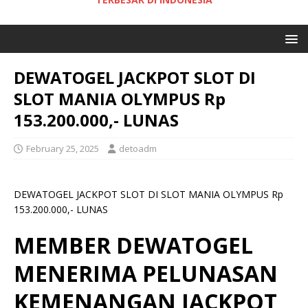
DEWATOGEL JACKPOT SLOT DI
SLOT MANIA OLYMPUS Rp
153.200.000,- LUNAS
February 25, 2025
detoadm
DEWATOGEL JACKPOT SLOT DI SLOT MANIA OLYMPUS Rp
153.200.000,- LUNAS
MEMBER DEWATOGEL
MENERIMA PELUNASAN
KEMENANGAN JACKPOT