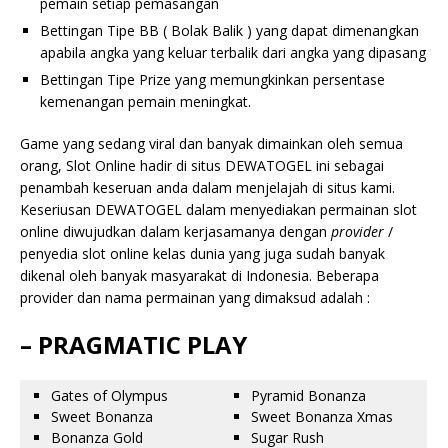
pemain setiap pemasangan
Bettingan Tipe BB ( Bolak Balik ) yang dapat dimenangkan
apabila angka yang keluar terbalik dari angka yang dipasang
Bettingan Tipe Prize yang memungkinkan persentase
kemenangan pemain meningkat.
Game yang sedang viral dan banyak dimainkan oleh semua
orang, Slot Online hadir di situs DEWATOGEL ini sebagai
penambah keseruan anda dalam menjelajah di situs kami.
Keseriusan DEWATOGEL dalam menyediakan permainan slot
online diwujudkan dalam kerjasamanya dengan
provider
/
penyedia slot online kelas dunia yang juga sudah banyak
dikenal oleh banyak masyarakat di Indonesia. Beberapa
provider dan nama permainan yang dimaksud adalah :
– PRAGMATIC PLAY
Gates of Olympus
Pyramid Bonanza
Sweet Bonanza
Sweet Bonanza Xmas
Bonanza Gold
Sugar Rush