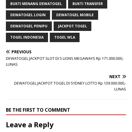
BUKTI MENANG DEWATOGEL
BUKTI TRANSFER
DEWATOGEL LOGIN
DEWATOGEL MOBILE
DEWATOGEL PENIPU
JACKPOT TOGEL
TOGEL INDONESIA
TOGEL WLA
PREVIOUS
DEWATOGEL JACKPOT SLOT DI 5 LIONS MEGAWAYS Rp 171.000.000,-
LUNAS
NEXT
DEWATOGEL JACKPOT TOGEL DI SYDNEY LOTTO Rp 139.000.000,-
LUNAS
BE THE FIRST TO COMMENT
Leave a Reply