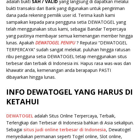
adalah bukti
SAH / VALID
yang langsung di dapatkan melalui
bukti transaksi dari Bank yang digunakan untuk pengiriman
dana pada rekening pemilik user id. Terima kasih kami
sampaikan kepada para pengguna setia DEWATOGEL yang
telah menggunakan situs kami, sebagai Bandar Terpercaya
yang pastinya membayar semua kemenangan member hingga
lunas. Apakah
DEWATOGEL PENIPU
? Reputasi “DEWATOGEL
TERPERCAYA” sudah sangat melekat. puluhan hingga ratusan
ribu pengguna setia DEWATOGEL tetap menggunakan situs
terbesar dan terbaik di Indonesia ini. Hapus rasa was-was dan
khawatir anda, kemenangan anda berapapun PASTI
dibayarkan hingga lunas.
INFO DEWATOGEL YANG HARUS DI
KETAHUI
DEWATOGEL
adalah Situs Online Terpercaya, Terbaik,
Terlengkap dan Terbesar di Indonesia bahkan di Asia sekalipun.
Sebagai
situs judi online terbesar di Indonesia
, Dewatogel
menyediakan permainan seperti Togel online, Slot online,