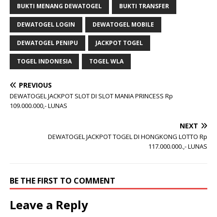
BUKTI MENANG DEWATOGEL
BUKTI TRANSFER
DEWATOGEL LOGIN
DEWATOGEL MOBILE
DEWATOGEL PENIPU
JACKPOT TOGEL
TOGEL INDONESIA
TOGEL WLA
PREVIOUS
DEWATOGEL JACKPOT SLOT DI SLOT MANIA PRINCESS Rp
109.000.000,- LUNAS
NEXT
DEWATOGEL JACKPOT TOGEL DI HONGKONG LOTTO Rp
117.000.000.,- LUNAS
BE THE FIRST TO COMMENT
Leave a Reply