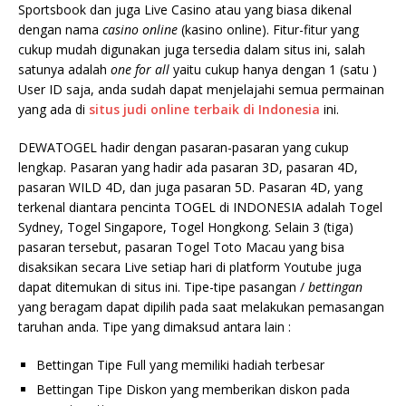
Sportsbook dan juga Live Casino atau yang biasa dikenal
dengan nama
casino online
(kasino online). Fitur-fitur yang
cukup mudah digunakan juga tersedia dalam situs ini, salah
satunya adalah
one for all
yaitu cukup hanya dengan 1 (satu )
User ID saja, anda sudah dapat menjelajahi semua permainan
yang ada di
situs judi online terbaik di Indonesia
ini.
DEWATOGEL hadir dengan pasaran-pasaran yang cukup
lengkap. Pasaran yang hadir ada pasaran 3D, pasaran 4D,
pasaran WILD 4D, dan juga pasaran 5D. Pasaran 4D, yang
terkenal diantara pencinta TOGEL di INDONESIA adalah Togel
Sydney, Togel Singapore, Togel Hongkong. Selain 3 (tiga)
pasaran tersebut, pasaran Togel Toto Macau yang bisa
disaksikan secara Live setiap hari di platform Youtube juga
dapat ditemukan di situs ini. Tipe-tipe pasangan /
bettingan
yang beragam dapat dipilih pada saat melakukan pemasangan
taruhan anda. Tipe yang dimaksud antara lain :
Bettingan Tipe Full yang memiliki hadiah terbesar
Bettingan Tipe Diskon yang memberikan diskon pada