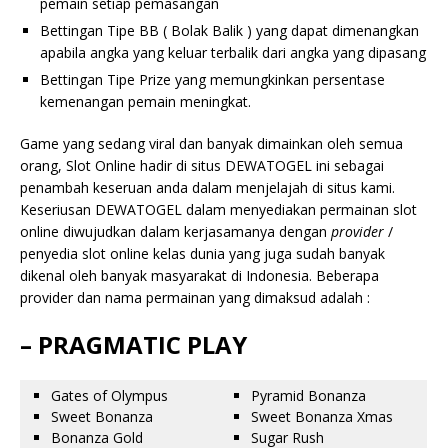
pemain setiap pemasangan
Bettingan Tipe BB ( Bolak Balik ) yang dapat dimenangkan
apabila angka yang keluar terbalik dari angka yang dipasang
Bettingan Tipe Prize yang memungkinkan persentase
kemenangan pemain meningkat.
Game yang sedang viral dan banyak dimainkan oleh semua
orang, Slot Online hadir di situs DEWATOGEL ini sebagai
penambah keseruan anda dalam menjelajah di situs kami.
Keseriusan DEWATOGEL dalam menyediakan permainan slot
online diwujudkan dalam kerjasamanya dengan
provider
/
penyedia slot online kelas dunia yang juga sudah banyak
dikenal oleh banyak masyarakat di Indonesia. Beberapa
provider dan nama permainan yang dimaksud adalah :
– PRAGMATIC PLAY
Gates of Olympus
Pyramid Bonanza
Sweet Bonanza
Sweet Bonanza Xmas
Bonanza Gold
Sugar Rush