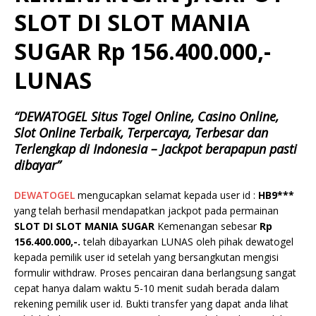
SLOT DI SLOT MANIA
SUGAR Rp 156.400.000,-
LUNAS
“DEWATOGEL Situs Togel Online, Casino Online,
Slot Online Terbaik, Terpercaya, Terbesar dan
Terlengkap di Indonesia – Jackpot berapapun pasti
dibayar”
DEWATOGEL
mengucapkan selamat kepada user id :
HB9***
yang telah berhasil mendapatkan jackpot pada permainan
SLOT DI SLOT MANIA SUGAR
Kemenangan sebesar
Rp
156.400.000,-.
telah dibayarkan LUNAS oleh pihak dewatogel
kepada pemilik user id setelah yang bersangkutan mengisi
formulir withdraw. Proses pencairan dana berlangsung sangat
cepat hanya dalam waktu 5-10 menit sudah berada dalam
rekening pemilik user id. Bukti transfer yang dapat anda lihat