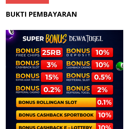
BUKTI PEMBAYARAN