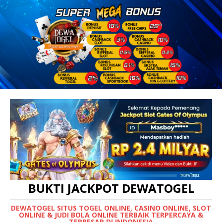
BUKTI JACKPOT DEWATOGEL
DEWATOGEL SITUS TOGEL ONLINE, CASINO ONLINE, SLOT
ONLINE & JUDI BOLA ONLINE TERBAIK TERPERCAYA &
TERBESAR DI INDONESIA