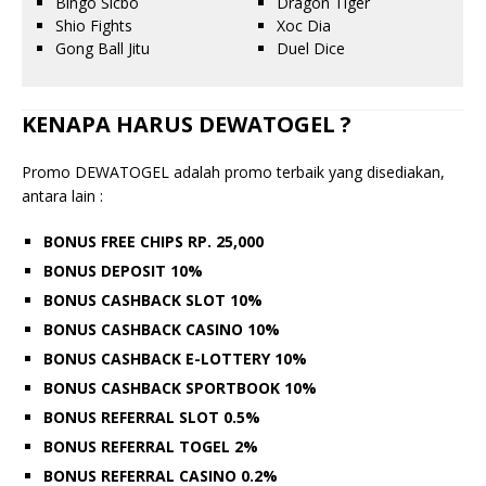
Bingo Sicbo
Dragon Tiger
Shio Fights
Xoc Dia
Gong Ball Jitu
Duel Dice
KENAPA HARUS DEWATOGEL ?
Promo DEWATOGEL adalah promo terbaik yang disediakan,
antara lain :
BONUS FREE CHIPS RP. 25,000
BONUS DEPOSIT 10%
BONUS CASHBACK SLOT 10%
BONUS CASHBACK CASINO 10%
BONUS CASHBACK E-LOTTERY 10%
BONUS CASHBACK SPORTBOOK 10%
BONUS REFERRAL SLOT 0.5%
BONUS REFERRAL TOGEL 2%
BONUS REFERRAL CASINO 0.2%