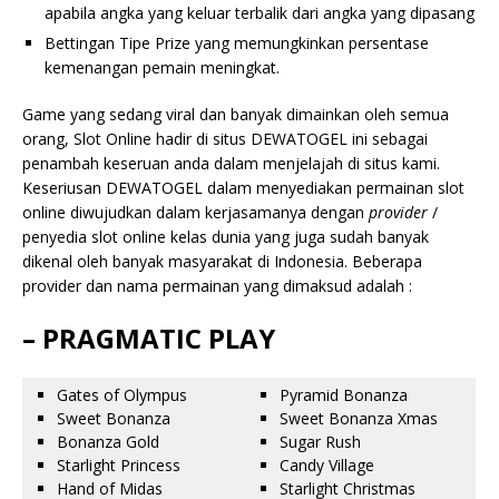
apabila angka yang keluar terbalik dari angka yang dipasang
Bettingan Tipe Prize yang memungkinkan persentase
kemenangan pemain meningkat.
Game yang sedang viral dan banyak dimainkan oleh semua
orang, Slot Online hadir di situs DEWATOGEL ini sebagai
penambah keseruan anda dalam menjelajah di situs kami.
Keseriusan DEWATOGEL dalam menyediakan permainan slot
online diwujudkan dalam kerjasamanya dengan
provider
/
penyedia slot online kelas dunia yang juga sudah banyak
dikenal oleh banyak masyarakat di Indonesia. Beberapa
provider dan nama permainan yang dimaksud adalah :
– PRAGMATIC PLAY
Gates of Olympus
Pyramid Bonanza
Sweet Bonanza
Sweet Bonanza Xmas
Bonanza Gold
Sugar Rush
Starlight Princess
Candy Village
Hand of Midas
Starlight Christmas