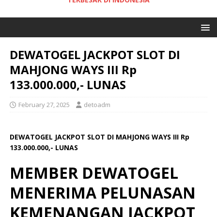
DEWATOGEL JACKPOT SLOT DI
MAHJONG WAYS III Rp
133.000.000,- LUNAS
February 27, 2025
detoadm
DEWATOGEL JACKPOT SLOT DI MAHJONG WAYS III Rp
133.000.000,- LUNAS
MEMBER DEWATOGEL
MENERIMA PELUNASAN
KEMENANGAN JACKPOT