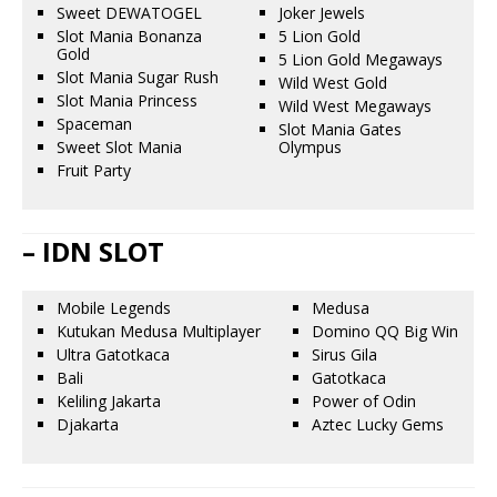
Sweet DEWATOGEL
Joker Jewels
Slot Mania Bonanza
5 Lion Gold
Gold
5 Lion Gold Megaways
Slot Mania Sugar Rush
Wild West Gold
Slot Mania Princess
Wild West Megaways
Spaceman
Slot Mania Gates
Sweet Slot Mania
Olympus
Fruit Party
– IDN SLOT
Mobile Legends
Medusa
Kutukan Medusa Multiplayer
Domino QQ Big Win
Ultra Gatotkaca
Sirus Gila
Bali
Gatotkaca
Keliling Jakarta
Power of Odin
Djakarta
Aztec Lucky Gems