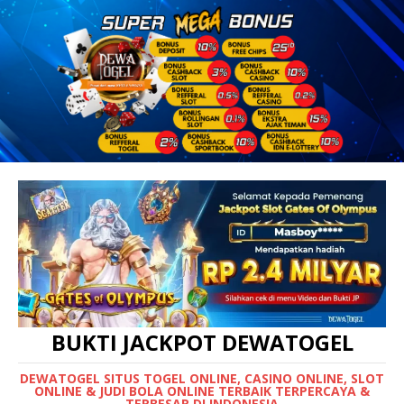
BUKTI JACKPOT DEWATOGEL
DEWATOGEL SITUS TOGEL ONLINE, CASINO ONLINE, SLOT
ONLINE & JUDI BOLA ONLINE TERBAIK TERPERCAYA &
TERBESAR DI INDONESIA