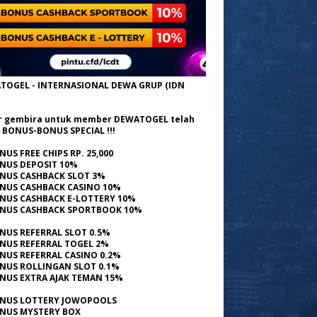
TOGEL - INTERNASIONAL DEWA GRUP (IDN
r gembira untuk member DEWATOGEL telah
r
BONUS-BONUS SPECIAL
!!!
US FREE CHIPS RP. 25,000
NUS DEPOSIT 10%
NUS CASHBACK SLOT 3%
NUS CASHBACK CASINO 10%
NUS CASHBACK E-LOTTERY 10%
NUS CASHBACK SPORTBOOK 10%
NUS REFERRAL SLOT 0.5%
NUS REFERRAL TOGEL 2%
NUS REFERRAL CASINO 0.2%
NUS ROLLINGAN SLOT 0.1%
NUS EXTRA AJAK TEMAN 15%
NUS LOTTERY JOWOPOOLS
NUS MYSTERY BOX