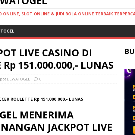
EWATOGEL
 ONLINE, SLOT ONLINE & JUDI BOLA ONLINE TERBAIK TERPERCA
ATOGEL
OT LIVE CASINO DI
BU
Rp 151.000.000,- LUNAS
ckpot DEWATOGEL
0
CER ROULETTE Rp 151.000.000,- LUNAS
GEL MENERIMA
NANGAN JACKPOT LIVE