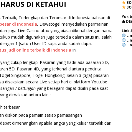
HARUS DI KETAHUI
BO
BO
Yuk b
, Terbaik, Terlengkap dan Terbesar di Indonesia bahkan di
di D
rbesar di Indonesia
, Dewatogel menyediakan permainan
k dan juga Live Casino atau yang biasa dikenal dengan nama
Link 
Lin
g cukup mudah digunakan juga tersedia dalam situs ini, salah
Lin
dengan 1 (satu ) User ID saja, anda sudah dapat
Lin
itus judi online terbaik di Indonesia
ini.
ang cukup lengkap. Pasaran yang hadir ada pasaran 3D,
ran 5D. Pasaran 4D, yang terkenal diantara pencinta
gel Singapore, Togel Hongkong. Selain 3 (tiga) pasaran
a disaksikan secara Live setiap hari di platform Youtube
pasangan /
bettingan
yang beragam dapat dipilih pada saat
ng dimaksud antara lain :
ah terbesar
an diskon pada pemain setiap pemasangan
 dapat dimenangkan apabila angka yang keluar terbalik dari