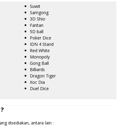
Suwit
Samgong
3D Shio
Fantan
5D ball
Poker Dice
IDN 4 Stand
Red White
Monopoly
Gong Ball
Billiards
Dragon Tiger
Xoc Dia
Duel Dice
 ?
 disediakan, antara lain :