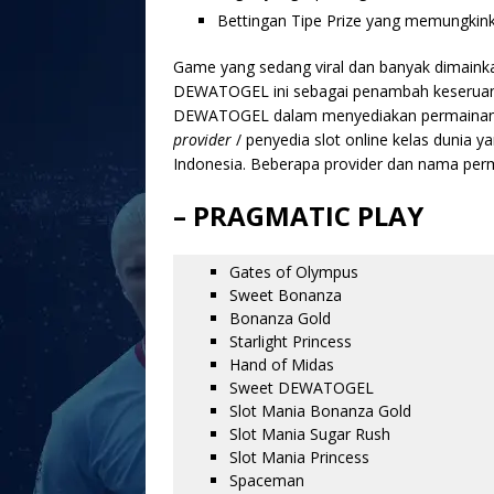
Bettingan Tipe Prize yang memungki
Game yang sedang viral dan banyak dimainkan
DEWATOGEL ini sebagai penambah keseruan a
DEWATOGEL dalam menyediakan permainan s
provider
/ penyedia slot online kelas dunia 
Indonesia. Beberapa provider dan nama per
– PRAGMATIC PLAY
Gates of Olympus
Sweet Bonanza
Bonanza Gold
Starlight Princess
Hand of Midas
Sweet DEWATOGEL
Slot Mania Bonanza Gold
Slot Mania Sugar Rush
Slot Mania Princess
Spaceman