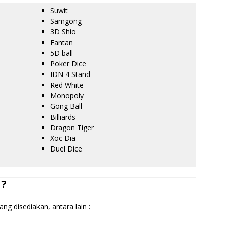
Suwit
Samgong
3D Shio
Fantan
5D ball
Poker Dice
IDN 4 Stand
Red White
Monopoly
Gong Ball
Billiards
Dragon Tiger
Xoc Dia
Duel Dice
 ?
 disediakan, antara lain :