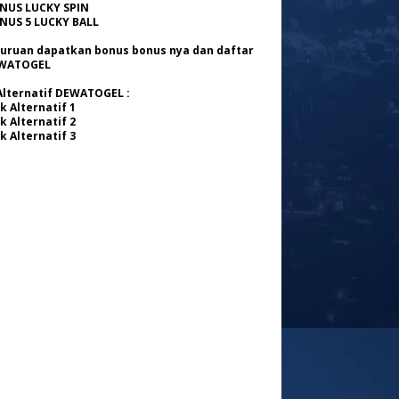
NUS LUCKY SPIN
NUS 5 LUCKY BALL
uruan dapatkan bonus bonus nya dan daftar
EWATOGEL
Alternatif
DEWATOGEL
:
k Alternatif 1
k Alternatif 2
k Alternatif 3