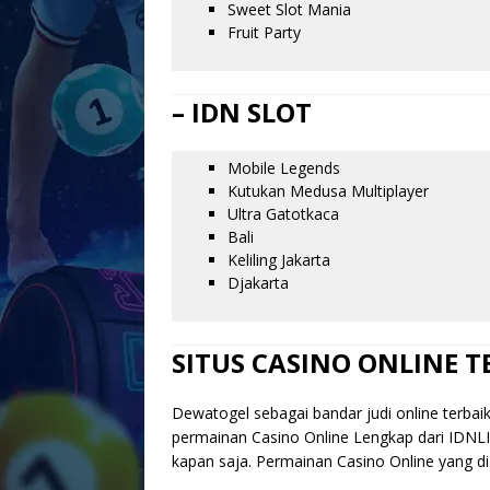
Sweet Slot Mania
Fruit Party
– IDN SLOT
Mobile Legends
Kutukan Medusa Multiplayer
Ultra Gatotkaca
Bali
Keliling Jakarta
Djakarta
SITUS CASINO ONLINE 
Dewatogel sebagai bandar judi online terbai
permainan Casino Online Lengkap dari IDNLI
kapan saja. Permainan Casino Online yang di 