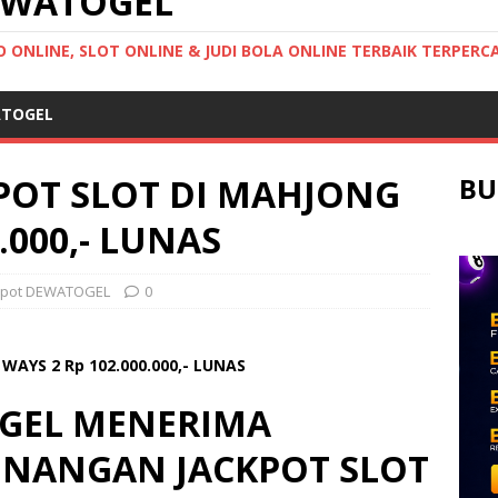
EWATOGEL
 ONLINE, SLOT ONLINE & JUDI BOLA ONLINE TERBAIK TERPERCA
ATOGEL
POT SLOT DI MAHJONG
BU
.000,- LUNAS
ckpot DEWATOGEL
0
 WAYS 2 Rp
102.000.000
,- LUNAS
GEL MENERIMA
NANGAN JACKPOT SLOT