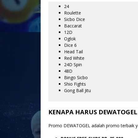
24
Roulette
Sicbo Dice
Baccarat
12D
Oglok
Dice 6
Head Tail
Red White
24D Spin
48D
Bingo Sicbo
Shio Fights
Gong Ball Jitu
KENAPA HARUS DEWATOGEL
Promo DEWATOGEL adalah promo terbaik yang