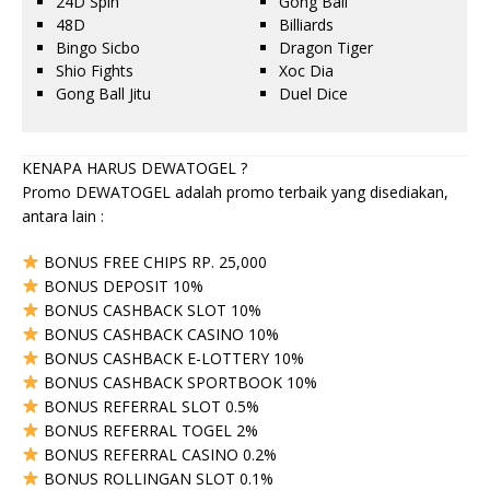
24D Spin
Gong Ball
48D
Billiards
Bingo Sicbo
Dragon Tiger
Shio Fights
Xoc Dia
Gong Ball Jitu
Duel Dice
KENAPA HARUS DEWATOGEL ?
Promo DEWATOGEL adalah promo terbaik yang disediakan,
antara lain :
BONUS FREE CHIPS RP. 25,000
BONUS DEPOSIT 10%
BONUS CASHBACK SLOT 10%
BONUS CASHBACK CASINO 10%
BONUS CASHBACK E-LOTTERY 10%
BONUS CASHBACK SPORTBOOK 10%
BONUS REFERRAL SLOT 0.5%
BONUS REFERRAL TOGEL 2%
BONUS REFERRAL CASINO 0.2%
BONUS ROLLINGAN SLOT 0.1%