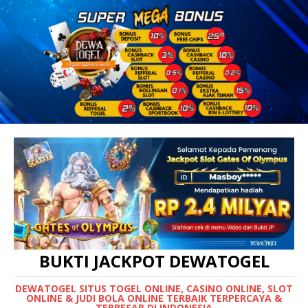
BUKTI JACKPOT DEWATOGEL
DEWATOGEL SITUS TOGEL ONLINE, CASINO ONLINE, SLOT
ONLINE & JUDI BOLA ONLINE TERBAIK TERPERCAYA &
TERBESAR DI INDONESIA