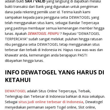
adalah bukti
SAH / VALID
yang langsung di dapatkan melalui
bukti transaksi dari Bank yang digunakan untuk pengiriman
dana pada rekening pemilik user id. Terima kasih kami
sampaikan kepada para pengguna setia DEWATOGEL yang
telah menggunakan situs kami, sebagai Bandar Terpercaya
yang pastinya membayar semua kemenangan member hingga
lunas. Apakah
DEWATOGEL PENIPU
? Reputasi “DEWATOGEL
TERPERCAYA” sudah sangat melekat. puluhan hingga ratusan
ribu pengguna setia DEWATOGEL tetap menggunakan situs
terbesar dan terbaik di Indonesia ini. Hapus rasa was-was dan
khawatir anda, kemenangan anda berapapun PASTI
dibayarkan hingga lunas.
INFO DEWATOGEL YANG HARUS DI
KETAHUI
DEWATOGEL
adalah Situs Online Terpercaya, Terbaik,
Terlengkap dan Terbesar di Indonesia bahkan di Asia sekalipun.
Sebagai
situs judi online terbesar di Indonesia
, Dewatogel
menyediakan permainan seperti Togel online, Slot online,