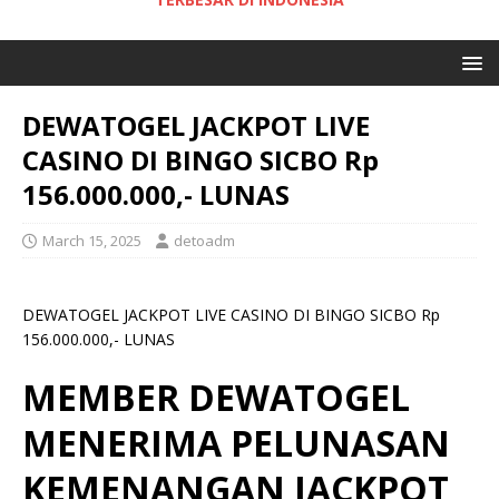
DEWATOGEL JACKPOT LIVE
CASINO DI BINGO SICBO Rp
156.000.000,- LUNAS
March 15, 2025
detoadm
DEWATOGEL JACKPOT LIVE CASINO DI BINGO SICBO Rp
156.000.000,- LUNAS
MEMBER DEWATOGEL
MENERIMA PELUNASAN
KEMENANGAN JACKPOT