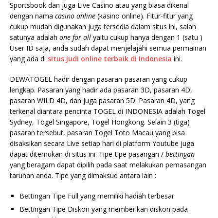
Sportsbook dan juga Live Casino atau yang biasa dikenal
dengan nama
casino online
(kasino online). Fitur-fitur yang
cukup mudah digunakan juga tersedia dalam situs ini, salah
satunya adalah
one for all
yaitu cukup hanya dengan 1 (satu )
User ID saja, anda sudah dapat menjelajahi semua permainan
yang ada di
situs judi
online terbaik di Indonesia
ini.
DEWATOGEL hadir dengan pasaran-pasaran yang cukup
lengkap. Pasaran yang hadir ada pasaran 3D, pasaran 4D,
pasaran WILD 4D, dan juga pasaran 5D. Pasaran 4D, yang
terkenal diantara pencinta TOGEL di INDONESIA adalah Togel
Sydney, Togel Singapore, Togel Hongkong. Selain 3 (tiga)
pasaran tersebut, pasaran Togel Toto Macau yang bisa
disaksikan secara Live setiap hari di platform Youtube juga
dapat ditemukan di situs ini. Tipe-tipe pasangan /
bettingan
yang beragam dapat dipilih pada saat melakukan pemasangan
taruhan anda. Tipe yang dimaksud antara lain :
Bettingan Tipe Full yang memiliki hadiah terbesar
Bettingan Tipe Diskon yang memberikan diskon pada